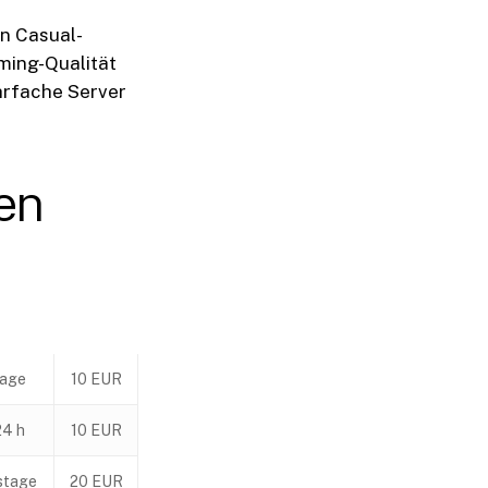
en Casual-
ming-Qualität
ehrfache Server
en
tage
10 EUR
24 h
10 EUR
stage
20 EUR