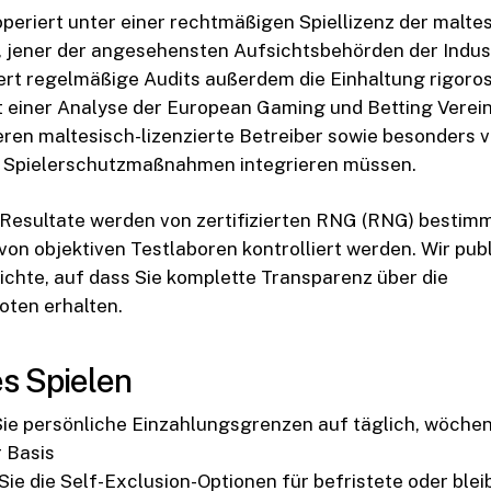
 operiert unter einer rechtmäßigen Spiellizenz der malt
 jener der angesehensten Aufsichtsbehörden der Indust
ert regelmäßige Audits außerdem die Einhaltung rigoros
t einer Analyse der European Gaming und Betting Verei
eren maltesisch-lizenzierte Betreiber sowie besonders v
e Spielerschutzmaßnahmen integrieren müssen.
Resultate werden von zertifizierten RNG (RNG) bestimm
on objektiven Testlaboren kontrolliert werden. Wir publ
chte, auf dass Sie komplette Transparenz über die
ten erhalten.
s Spielen
Sie persönliche Einzahlungsgrenzen auf täglich, wöchen
 Basis
ie die Self-Exclusion-Optionen für befristete oder ble