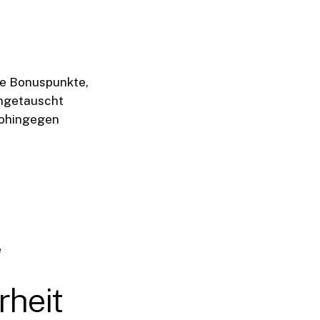
ie Bonuspunkte,
ingetauscht
wohingegen
e
rheit