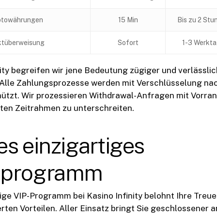
ptowährungen
15 Min
Bis zu 2 Stu
ktüberweisung
Sofort
1-3 Werkt
nity begreifen wir jene Bedeutung zügiger und verlässli
 Alle Zahlungsprozesse werden mit Verschlüsselung na
ützt. Wir prozessieren Withdrawal-Anfragen mit Vorr
ten Zeitrahmen zu unterschreiten.
s einzigartiges
sprogramm
ge VIP-Programm bei Kasino Infinity belohnt Ihre Treue
en Vorteilen. Aller Einsatz bringt Sie geschlossener 