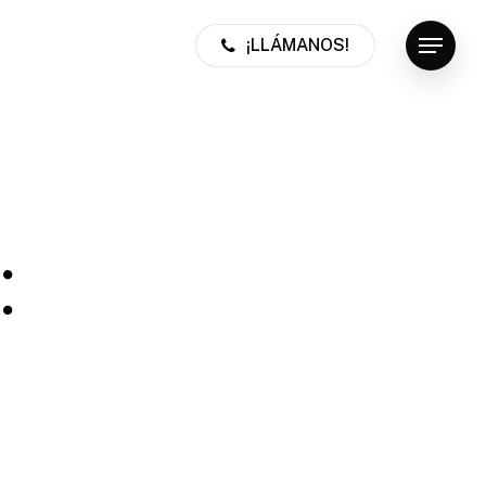
¡LLÁMANOS!
Menu
: