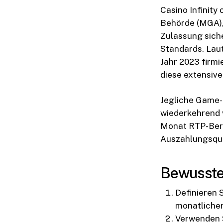
Casino Infinity
Behörde (MGA),
Zulassung sich
Standards. Lau
Jahr 2023 firmi
diese extensiv
Jegliche Game-
wiederkehrend v
Monat RTP-Beri
Auszahlungsquo
Bewusste
Definieren 
monatlicher
Verwenden S