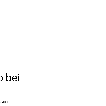
 bei
.500