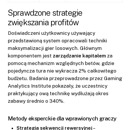
Sprawdzone strategie
zwiększania profitów
Doświadczeni użytkownicy używający
przedstawioną system opracowali techniki
maksymalizacji gier losowych. Głównym
komponentem jest
zarządzanie kapitałem
za
pomocą mechanizm względnych betów, gdzie
pojedyncza tura nie wykracza 2% całkowitego
budżetu. Badania przeprowadzone przez Gaming
Analytics Institute pokazały, że uczestnicy
praktykujący ową technikę wydłużają okres
zabawy średnio o 340%.
Metody eksperckie dla wprawionych graczy
Strategia sekwencji rewersyjnej
–