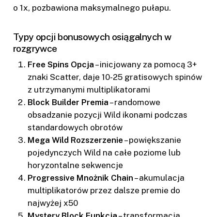
o 1x, pozbawiona maksymalnego pułapu.
Typy opcji bonusowych osiągalnych w
rozgrywce
Free Spins Opcja
– inicjowany za pomocą 3+
znaki Scatter, daje 10-25 gratisowych spinów
z utrzymanymi multiplikatorami
Block Builder Premia
– randomowe
obsadzanie pozycji Wild ikonami podczas
standardowych obrotów
Mega Wild Rozszerzenie
– powiększanie
pojedynczych Wild na całe poziome lub
horyzontalne sekwencje
Progressive Mnożnik Chain
– akumulacja
multiplikatorów przez dalsze premie do
najwyżej x50
Mystery Block Funkcja
– transformacja