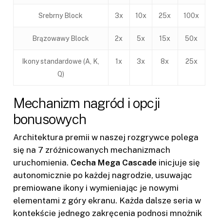
Srebrny Block
3x
10x
25x
100x
Brązowawy Block
2x
5x
15x
50x
Ikony standardowe (A, K,
1x
3x
8x
25x
Q)
Mechanizm nagród i opcji
bonusowych
Architektura premii w naszej rozgrywce polega
się na 7 zróżnicowanych mechanizmach
uruchomienia.
Cecha Mega Cascade
inicjuje się
autonomicznie po każdej nagrodzie, usuwając
premiowane ikony i wymieniając je nowymi
elementami z góry ekranu. Każda dalsze seria w
kontekście jednego zakręcenia podnosi mnożnik