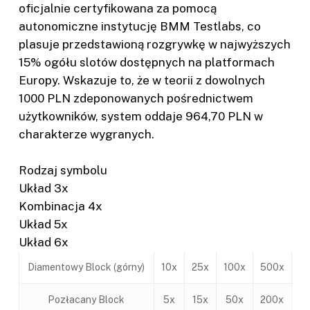
oficjalnie certyfikowana za pomocą
autonomiczne instytucję BMM Testlabs, co
plasuje przedstawioną rozgrywkę w najwyższych
15% ogółu slotów dostępnych na platformach
Europy. Wskazuje to, że w teorii z dowolnych
1000 PLN zdeponowanych pośrednictwem
użytkowników, system oddaje 964,70 PLN w
charakterze wygranych.
Rodzaj symbolu
Układ 3x
Kombinacja 4x
Układ 5x
Układ 6x
Diamentowy Block (górny)
10x
25x
100x
500x
Pozłacany Block
5x
15x
50x
200x