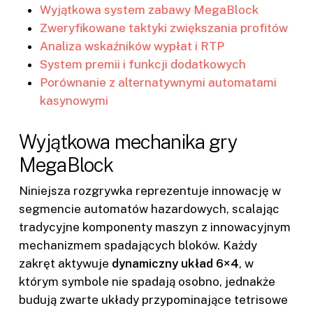
Wyjątkowa system zabawy MegaBlock
Zweryfikowane taktyki zwiększania profitów
Analiza wskaźników wypłat i RTP
System premii i funkcji dodatkowych
Porównanie z alternatywnymi automatami
kasynowymi
Wyjątkowa mechanika gry
MegaBlock
Niniejsza rozgrywka reprezentuje innowację w
segmencie automatów hazardowych, scalając
tradycyjne komponenty maszyn z innowacyjnym
mechanizmem spadających bloków. Każdy
zakręt aktywuje
dynamiczny układ 6×4
, w
którym symbole nie spadają osobno, jednakże
budują zwarte układy przypominające tetrisowe