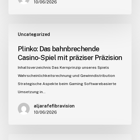
10/06/2026
Plinko:
Uncategorized
Das
bahnbrechende
Plinko: Das bahnbrechende
Casino-
Casino-Spiel mit präziser Präzision
Spiel
mit
Inhaltsverzeichnis Das Kernprinzip unseres Spiels
präziser
Wahrscheinlichkeitsrechnung und Gewinndistribution
Präzision
Strategische Aspekte beim Gaming Softwarebasierte
Umsetzung in…
aljarafefibravision
10/06/2026
Koningbet