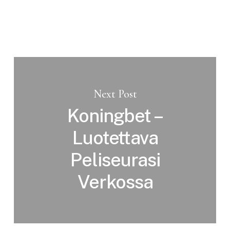
Next Post
Koningbet –
Luotettava
Peliseurasi
Verkossa