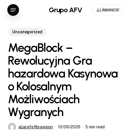
Skip
Menu
Grupo AFV
¡LLÁMANOS!
to
main
content
Uncategorized
MegaBlock –
Rewolucyjna Gra
hazardowa Kasynowa
o Kolosalnym
Możliwościach
Wygranych
aljarafefibravision
10/06/2026
5 min read