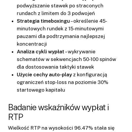
podwyższanie stawek po straconych
rundach z limitem do 3 podwojeń
Strategia timeboxingu
– określenie 45-
minutowych rundek z 15-minutowymi
pauzami dla podtrzymania najlepszej
koncentracji
Analiza cykli wypłat
– wykrywanie
schematów w sekwencjach 50-100 spinów
dla dostosowania taktyki stawek
Użycie cechy auto-play
z konfiguracją
ograniczeń stop-loss na poziomie 30%
startowego kapitału
Badanie wskaźników wypłat i
RTP
Wielkość RTP na wysokości 96.47% stała się