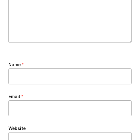
Name
*
Email
*
Website