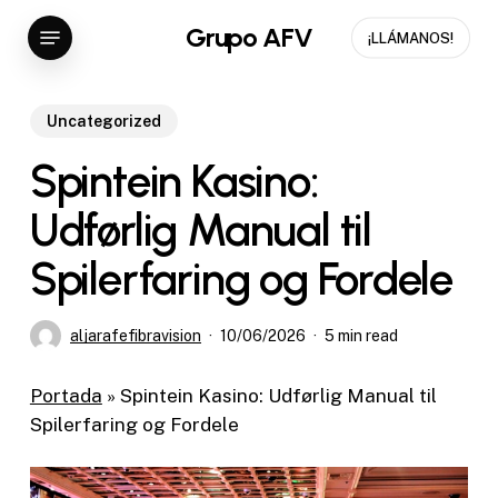
Skip
Menu
Grupo AFV
¡LLÁMANOS!
to
main
content
Uncategorized
Spintein Kasino:
Udførlig Manual til
Spilerfaring og Fordele
aljarafefibravision
10/06/2026
5 min read
Portada
»
Spintein Kasino: Udførlig Manual til
Spilerfaring og Fordele