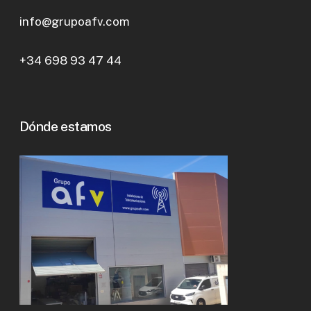
info@grupoafv.com
+34 698 93 47 44
Dónde estamos