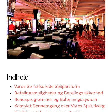
Indhold
Vores Sofistikerede Spilplatform
Betalingsmuligheder og Betalingssikkerhed
Bonusprogrammer og Belønningssystem
Komplet Gennemgang over Vores Spiludvalg