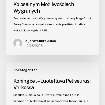
Kolosalnym Możliwościach
Kasynowa
Wygranych
o
Kolosalnym
Zestawienie treści Wyjątkowa system zabawy MegaBlock
Możliwościach
Zweryfikowane taktyki zwiększania profitów Analiza
Wygranych
wskaźników wypłat i RTP…
aljarafefibravision
10/06/2026
Koningbet
Uncategorized
–
Luotettava
Koningbet – Luotettava Peliseurasi
Peliseurasi
Verkossa
Verkossa
Sisällys Suojaus sekä luvat Pelivalikoima Edut ja
promootiot Maksutavat Asiakaspalvelu Turvallisuus ja