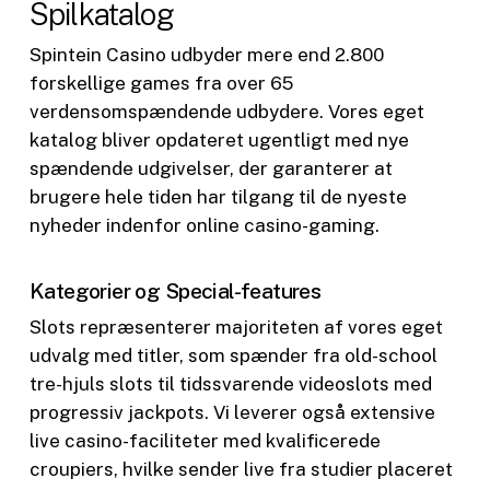
Spilkatalog
Spintein Casino udbyder mere end 2.800
forskellige games fra over 65
verdensomspændende udbydere. Vores eget
katalog bliver opdateret ugentligt med nye
spændende udgivelser, der garanterer at
brugere hele tiden har tilgang til de nyeste
nyheder indenfor online casino-gaming.
Kategorier og Special-features
Slots repræsenterer majoriteten af vores eget
udvalg med titler, som spænder fra old-school
tre-hjuls slots til tidssvarende videoslots med
progressiv jackpots. Vi leverer også extensive
live casino-faciliteter med kvalificerede
croupiers, hvilke sender live fra studier placeret