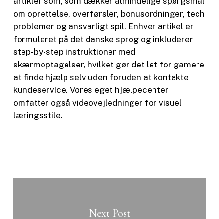
artikler som, som dækker almindelige spørgsmål
om oprettelse, overførsler, bonusordninger, tech
problemer og ansvarligt spil. Enhver artikel er
formuleret på det danske sprog og inkluderer
step-by-step instruktioner med
skærmoptagelser, hvilket gør det let for gamere
at finde hjælp selv uden foruden at kontakte
kundeservice. Vores eget hjælpecenter
omfatter også videovejledninger for visuel
læringsstile.
Next Post