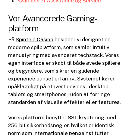
Kvalificeret Assistance og Service
Vor Avancerede Gaming-
platform
På
Spintein Casino
besidder vi designet en
moderne spilplatform, som samler intuitiv
menustyring med avanceret techstack. Vores
egen interface er skabt til både øvede spillere
og begyndere, som sikrer en glidende
experience uanset erfaring. Systemet kører
upåklageligt på ethvert devices – desktop,
tablets og smartphones – uden at forringe
standarden af visuelle effekter eller features.
Vores platform benytter SSL-kryptering med
256-bit sikkerhedsnøgler, hvilket er identisk
norm som internationale pengeinstitutter