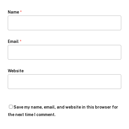
Name
*
Email
*
Website
Save my name, email, and website in this browser for
the next time I comment.