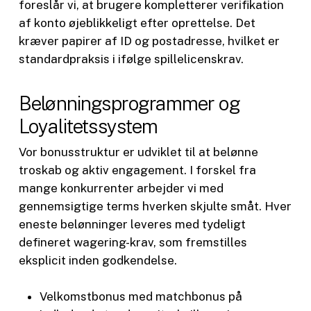
foreslår vi, at brugere kompletterer verifikation
af konto øjeblikkeligt efter oprettelse. Det
kræver papirer af ID og postadresse, hvilket er
standardpraksis i ifølge spillelicenskrav.
Belønningsprogrammer og
Loyalitetssystem
Vor bonusstruktur er udviklet til at belønne
troskab og aktiv engagement. I forskel fra
mange konkurrenter arbejder vi med
gennemsigtige terms hverken skjulte småt. Hver
eneste belønninger leveres med tydeligt
defineret wagering-krav, som fremstilles
eksplicit inden godkendelse.
Velkomstbonus med matchbonus på