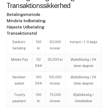
Transaktionssikkerhed
Betalingsmetode
Mindste Indbetaling
Højeste Udbetaling
Transaktionstid
Dankort-
100
50.000
Instant / 1-3 dage
betaling
kr
kroner
Mobile Pay
50
25.000 kr
Øjeblikkelig / 24
DKK
timer døgnet
Neteller-
100
100.000
Øjeblikkelig / 24
wallet
DKK
kroner
timer døgnet
Trustly
100
75.000
Øjeblikkelig /
payment
kr
kroner
Umiddelbar