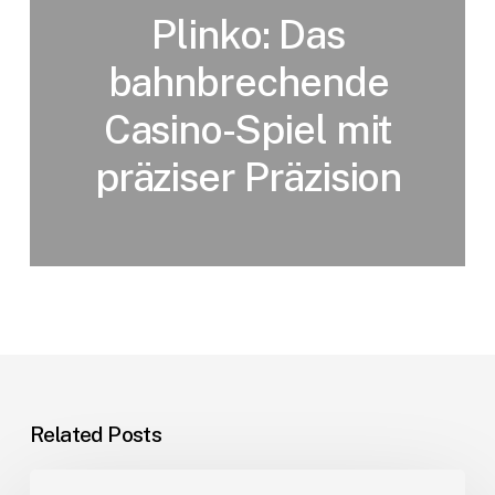
Plinko: Das
bahnbrechende
Casino-Spiel mit
präziser Präzision
Related Posts
Plinko: