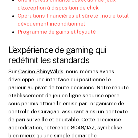
d’exception à disposition de click
Opérations financières et sûreté : notre total
dévouement inconditionnel
Programme de gains et loyauté
L’expérience de gaming qui
redéfinit les standards
Sur
Casino ShinyWilds
, nous-mêmes avons
développé une interface qui positionne le
parieur au pivot de toute décisions. Notre réputé
établissement de jeu en ligne sécurisé opère
sous permis officielle émise par l’organisme de
contrôle de Curaçao, assurant ainsi un contexte
de pari surveillé et équitable. Cette précieuse
accréditation, référence 8048/JAZ, symbolise
bien mieux qu’une simple démarche