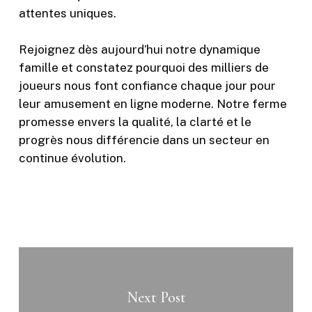
attentes uniques.
Rejoignez dès aujourd’hui notre dynamique
famille et constatez pourquoi des milliers de
joueurs nous font confiance chaque jour pour
leur amusement en ligne moderne. Notre ferme
promesse envers la qualité, la clarté et le
progrès nous différencie dans un secteur en
continue évolution.
Next Post