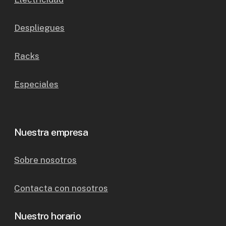
Despliegues
Racks
Especiales
Nuestra empresa
Sobre nosotros
Contacta con nosotros
Nuestro horario