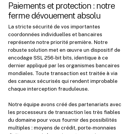
Paiements et protection : notre
ferme dévouement absolu
La stricte sécurité de vos importantes
coordonnées individuelles et bancaires
représente notre priorité première. Notre
robuste solution met en œuvre un dispositif de
encodage SSL 256-bit bits, identique à ce
dernier appliqué par les organismes bancaires
mondiales. Toute transaction est traitée à via
des canaux sécurisés qui rendent improbable
chaque interception frauduleuse.
Notre équipe avons créé des partenariats avec
les processeurs de transaction les très fiables
du domaine pour vous fournir des possibilités
multiples : moyens de crédit, porte-monnaies