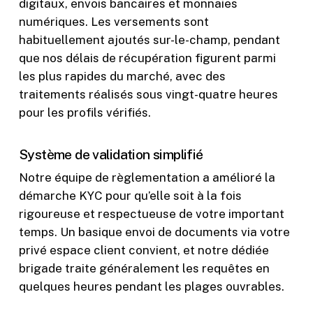
digitaux, envois bancaires et monnaies
numériques. Les versements sont
habituellement ajoutés sur-le-champ, pendant
que nos délais de récupération figurent parmi
les plus rapides du marché, avec des
traitements réalisés sous vingt-quatre heures
pour les profils vérifiés.
Système de validation simplifié
Notre équipe de règlementation a amélioré la
démarche KYC pour qu’elle soit à la fois
rigoureuse et respectueuse de votre important
temps. Un basique envoi de documents via votre
privé espace client convient, et notre dédiée
brigade traite généralement les requêtes en
quelques heures pendant les plages ouvrables.