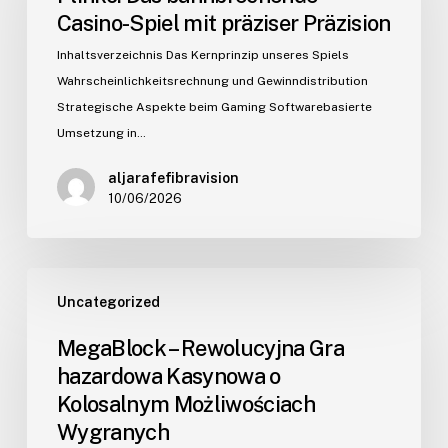
Casino-
Casino-Spiel mit präziser Präzision
Spiel
mit
Inhaltsverzeichnis Das Kernprinzip unseres Spiels
präziser
Wahrscheinlichkeitsrechnung und Gewinndistribution
Präzision
Strategische Aspekte beim Gaming Softwarebasierte
Umsetzung in…
aljarafefibravision
10/06/2026
MegaBlock
Uncategorized
–
Rewolucyjna
MegaBlock – Rewolucyjna Gra
Gra
hazardowa Kasynowa o
hazardowa
Kolosalnym Możliwościach
Kasynowa
Wygranych
o