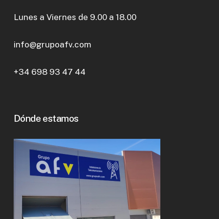
Lunes a Viernes de 9.00 a 18.00
info@grupoafv.com
+34 698 93 47 44
Dónde estamos