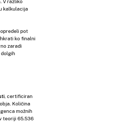
 V razliko
u kalkulacija
 opredeli pot
krati ko finalni
rno zaradi
 dolgih
sti
, certificiran
obja. Količina
vergenca možnih
v teoriji 65.536