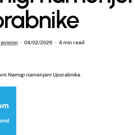
rabnike
ravision
04/02/2026
4 min read
okovni Namigi namenjeni Uporabnike