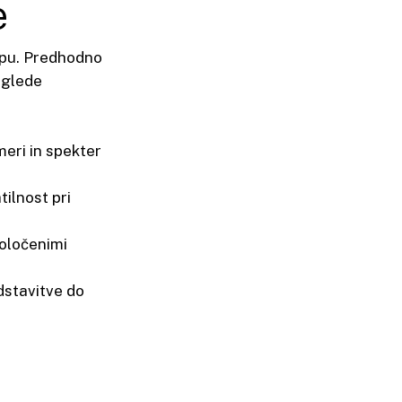
e
opu. Predhodno
 glede
meri in spekter
tilnost pri
določenimi
dstavitve do