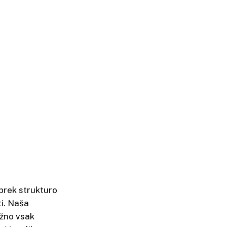
 prek strukturo
ti. Naša
ožno vsak