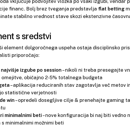
da vključuje podvojitev vložka po vsaki izgubi, vendar 
cije financ. Bolj brez tveganja predstavlja
flat betting
me
nate stabilno vrednost stave skozi ekstenzivne časovn
nt s sredstvi
 element dolgoročnega uspeha ostaja disciplinsko pris
listi priporočajo:
 najvišje izgube po session
– nikoli ni treba presegajte v
 omejitve, običajno 2-5% totalnega budgeta
geta
– aplikacija reduciranih stav zagotavlja več metov 
o statistične verjetnosti
de win
– opredeli dosegljive cilje & prenehajte gaming t
tu
ri minimalnimi beti
– nove konfiguracija bi naj biti vedno 
 s minimalnimi možnimi beti