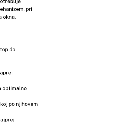
potrebuje
hanizem, pri
a okna.
top do
naprej
in optimalno
akoj po njihovem
najprej