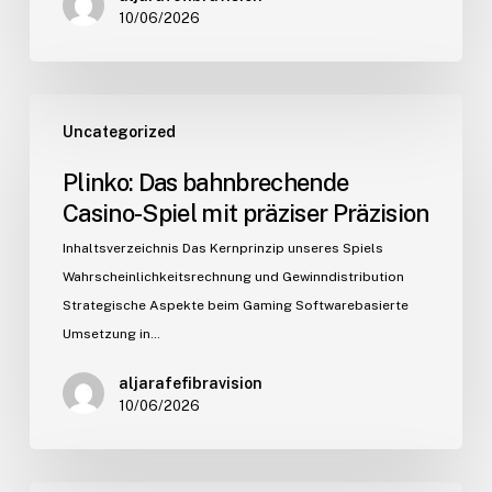
10/06/2026
Plinko:
Uncategorized
Das
bahnbrechende
Plinko: Das bahnbrechende
Casino-
Casino-Spiel mit präziser Präzision
Spiel
mit
Inhaltsverzeichnis Das Kernprinzip unseres Spiels
präziser
Wahrscheinlichkeitsrechnung und Gewinndistribution
Präzision
Strategische Aspekte beim Gaming Softwarebasierte
Umsetzung in…
aljarafefibravision
10/06/2026