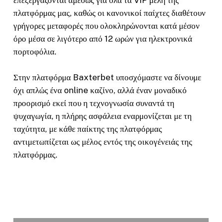
επεξεργάζονται αμέσως για όλα τα VIP μέλη της
πλατφόρμας μας, καθώς οι κανονικοί παίχτες διαθέτουν
γρήγορες μεταφορές που ολοκληρώνονται κατά μέσον
όρο μέσα σε λιγότερο από 12 ωρών για ηλεκτρονικά
πορτοφόλια.
Στην πλατφόρμα Baxterbet υποσχόμαστε να δίνουμε
όχι απλώς ένα online καζίνο, αλλά έναν μοναδικό
προορισμό εκεί που η τεχνογνωσία συναντά τη
ψυχαγωγία, η πλήρης ασφάλεια εναρμονίζεται με τη
ταχύτητα, με κάθε παίκτης της πλατφόρμας
αντιμετωπίζεται ως μέλος εντός της οικογένειάς της
πλατφόρμας.