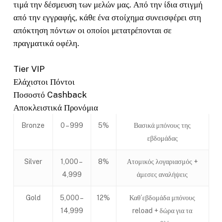
τιμά την δέσμευση των μελών μας. Από την ίδια στιγμή
από την εγγραφής, κάθε ένα στοίχημα συνεισφέρει στη
απόκτηση πόντων οι οποίοι μετατρέπονται σε
πραγματικά οφέλη.
Tier VIP
Ελάχιστοι Πόντοι
Ποσοστό Cashback
Αποκλειστικά Προνόμια
Bronze
0 – 999
5%
Βασικά μπόνους της
εβδομάδας
Silver
1,000 –
8%
Ατομικός λογαριασμός +
4,999
άμεσες αναλήψεις
Gold
5,000 –
12%
Καθ’εβδομάδα μπόνους
14,999
reload + δώρα για τα