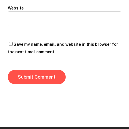
Website
Save my name, email, and website in this browser for
the next time I comment.