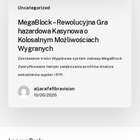
MegaBlock
Uncategorized
–
Rewolucyjna
MegaBlock – Rewolucyjna Gra
Gra
hazardowa Kasynowa o
hazardowa
Kolosalnym Możliwościach
Kasynowa
Wygranych
o
Kolosalnym
Zestawienie treści Wyjątkowa system zabawy MegaBlock
Możliwościach
Zweryfikowane taktyki zwiększania profitów Analiza
Wygranych
wskaźników wypłat i RTP…
aljarafefibravision
10/06/2026