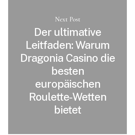
Next Post
Der ultimative
Leitfaden: Warum
Dragonia Casino die
besten
europäischen
Roulette‑Wetten
bietet