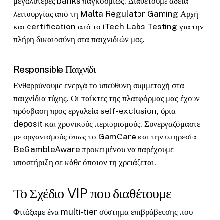
μεγαλύτερες banks παγκοσμίως. Διαθέτουμε άδεια
λειτουργίας από τη Malta Regulator Gaming Αρχή
και certification από το iTech Labs Testing για την
πλήρη δικαιοσύνη στα παιχνιδιών μας.
Responsible Παιχνίδι
Ενθαρρύνουμε ενεργά το υπεύθυνη συμμετοχή στα
παιχνίδια τύχης. Οι παίκτες της πλατφόρμας μας έχουν
πρόσβαση προς εργαλεία self-exclusion, όρια
deposit και χρονικούς περιορισμούς. Συνεργαζόμαστε
με οργανισμούς όπως το GamCare και την υπηρεσία
BeGambleAware προκειμένου να παρέχουμε
υποστήριξη σε κάθε όποιον τη χρειάζεται.
Το Σχέδιο VIP που διαθέτουμε
Φτιάξαμε ένα multi-tier σύστημα επιβράβευσης που