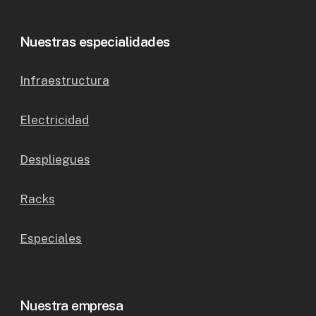
Nuestras especialidades
Infraestructura
Electricidad
Despliegues
Racks
Especiales
Nuestra empresa