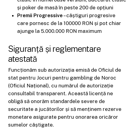
și poker de masă în peste 200 de opțiuni
Premii Progressive
– câștiguri progresive
care pornesc de la 100000 RON și pot chiar
ajunge la 5.000.000 RON maximum
Siguranță și reglementare
atestată
Funcționăm sub autorizația emisă de Oficiul de
stat pentru Jocuri pentru gambling de Noroc
(Oficiul Național), cu numărul de autorizație
consultabil transparent. Această licență ne
obligă să onorăm standardele severe de
securitate a jucătorilor și să menținem rezerve
monetare asigurate pentru onorarea oricăror
sumelor câștigate.