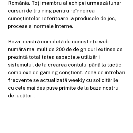
România. Toți membru al echipei urmează lunar
cursuri de training pentru reînnoirea
cunoștințelor referitoare la produsele de joc,
procese și normele interne.
Baza noastră completă de cunoștințe web
numără mai mult de 200 de de ghiduri extinse ce
prezintă totalitatea aspectele utilizării
sistemului, de la crearea contului până la tactici
complexe de gaming conștient. Zona de întrebări
frecvente se actualizată weekly cu solicitările
cu cele mai des puse primite de la baza nostru
de jucători.