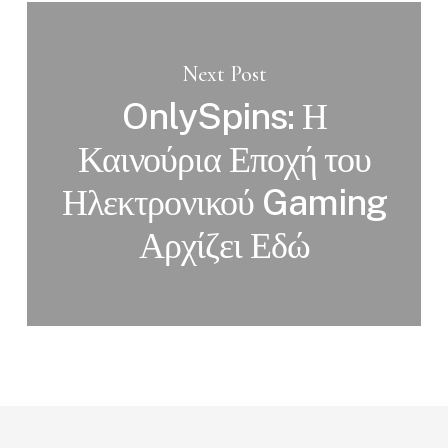
Next Post
OnlySpins: Η
Καινούρια Εποχή του
Ηλεκτρονικού Gaming
Αρχίζει Εδώ