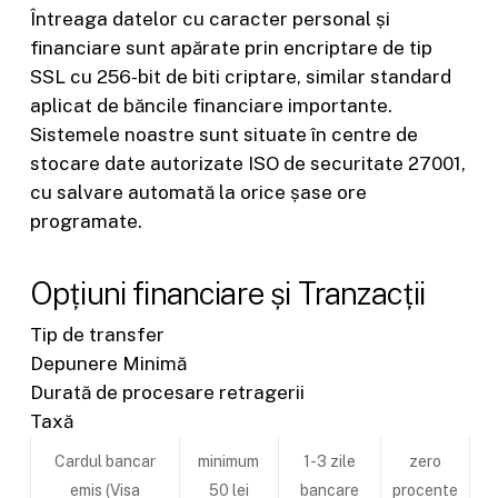
Întreaga datelor cu caracter personal și
financiare sunt apărate prin encriptare de tip
SSL cu 256-bit de biti criptare, similar standard
aplicat de băncile financiare importante.
Sistemele noastre sunt situate în centre de
stocare date autorizate ISO de securitate 27001,
cu salvare automată la orice șase ore
programate.
Opțiuni financiare și Tranzacții
Tip de transfer
Depunere Minimă
Durată de procesare retragerii
Taxă
Cardul bancar
minimum
1-3 zile
zero
emis (Visa
50 lei
bancare
procente