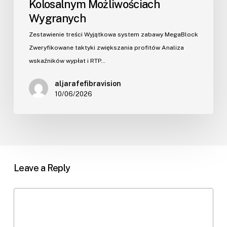
Kolosalnym Możliwościach
Kasynowa
Wygranych
o
Kolosalnym
Zestawienie treści Wyjątkowa system zabawy MegaBlock
Możliwościach
Zweryfikowane taktyki zwiększania profitów Analiza
Wygranych
wskaźników wypłat i RTP…
aljarafefibravision
10/06/2026
Leave a Reply