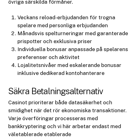
övriga särskilda förmåner.
Veckans reload-erbjudanden för trogna
spelare med personliga erbjudanden
Månadsvis spelturneringar med garanterade
prispotter och exklusiva priser
Individuella bonusar anpassade på spelarens
preferenser och aktivitet
Lojalitetsnivåer med eskalerande bonusar
inklusive dedikerad kontohanterare
Säkra Betalningsalternativ
Casinot prioriterar både datasäkerhet och
smidighet när det rör ekonomiska transaktioner.
Varje överföringar processeras med
bankkryptering och vi här arbetar endast med
väletablerade etablerade