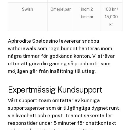
Swish
Omedelbar
inom 2
100 kr /
timmar
15,000
kr
Aphrodite Spelcasino levererar snabba
withdrawals som regelbundet hanteras inom
några timmar för godkända konton. Vi strävar
efter att göra din gaming så problemfri som
möjligen går från insättning till uttag.
Expertmässig Kundsupport
Vårt support-team omfattar av kunniga
supportagenter som är tillgängliga dygnet runt
via livechatt och e-post. Teamet säkerställer
responstider under 5 minuter för chattkontakt