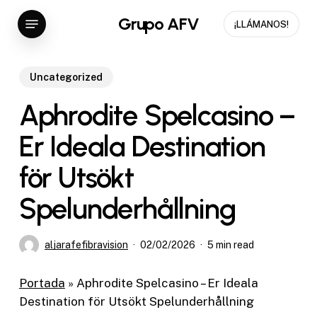
Skip
Menu
Grupo AFV
¡LLÁMANOS!
to
main
content
Uncategorized
Aphrodite Spelcasino –
Er Ideala Destination
för Utsökt
Spelunderhållning
aljarafefibravision
02/02/2026
5 min read
Portada
»
Aphrodite Spelcasino – Er Ideala
Destination för Utsökt Spelunderhållning