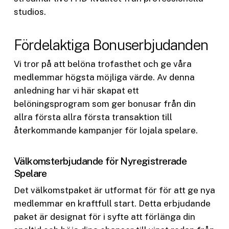
studios.
Fördelaktiga Bonuserbjudanden
Vi tror på att belöna trofasthet och ge våra
medlemmar högsta möjliga värde. Av denna
anledning har vi här skapat ett
belöningsprogram som ger bonusar från din
allra första allra första transaktion till
återkommande kampanjer för lojala spelare.
Välkomsterbjudande för Nyregistrerade
Spelare
Det välkomstpaket är utformat för för att ge nya
medlemmar en kraftfull start. Detta erbjudande
paket är designat för i syfte att förlänga din