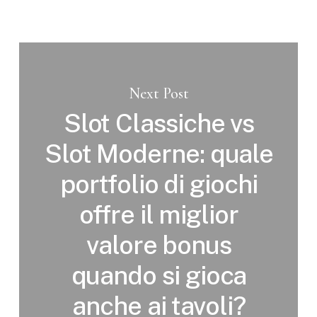
Next Post
Slot Classiche vs
Slot Moderne: quale
portfolio di giochi
offre il miglior
valore bonus
quando si gioca
anche ai tavoli?