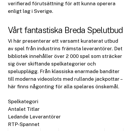
verifierad förutsättning för att kunna operera
enligt lag i Sverige.
Vårt fantastiska Breda Spelutbud
Vi här presenterar ett varsamt kuraterat utbud
av spel från industrins främsta leverantörer. Det
bibliotek innehåller över 2 000 spel som sträcker
sig över skiftande spelkategorier och
spelupplägg. Från klassiska enarmade banditer
till moderna videoslots med rullande jackpottar –
här finns någonting för alla spelares önskemål.
Spelkategori
Antalet Titlar
Ledande Leverantörer
RTP-Spannet