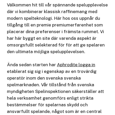
Välkommen hit till vår spännande spelupplevelse
där vi kombinerar klassisk raffinemang med
modern spelteknologi. Här hos oss uppnår du
tillgång till en premie premiumerfarenhet som
placerar dina preferenser i främsta rummet. Vi
har här byggt en site där varenda aspekt är
omsorgsfullt selekterad för för att ge spelaren
den ultimata möjliga spelupplevelsen.
Ända sedan starten har
Aphrodite logga in
etablerat sig sig i egenskap av en trovärdig
operatör inom den svenska svenska
spelmarknaden. Vår tillstånd från svenska
myndigheten Spelinspektionen säkerställer att
hela verksamhet genomförs enligt strikta
bestämmelser för spelarnas skydd och
ansvarfullt spelande, något som är en central