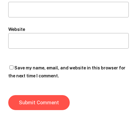
Website
Save my name, email, and website in this browser for
the next time I comment.