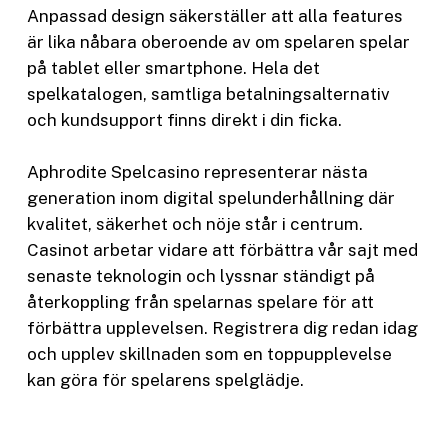
Anpassad design säkerställer att alla features
är lika nåbara oberoende av om spelaren spelar
på tablet eller smartphone. Hela det
spelkatalogen, samtliga betalningsalternativ
och kundsupport finns direkt i din ficka.
Aphrodite Spelcasino representerar nästa
generation inom digital spelunderhållning där
kvalitet, säkerhet och nöje står i centrum.
Casinot arbetar vidare att förbättra vår sajt med
senaste teknologin och lyssnar ständigt på
återkoppling från spelarnas spelare för att
förbättra upplevelsen. Registrera dig redan idag
och upplev skillnaden som en toppupplevelse
kan göra för spelarens spelglädje.