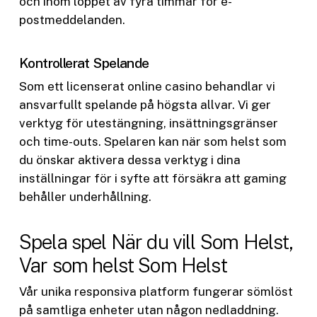
och inom loppet av fyra timmar för e-
postmeddelanden.
Kontrollerat Spelande
Som ett licenserat online casino behandlar vi
ansvarfullt spelande på högsta allvar. Vi ger
verktyg för utestängning, insättningsgränser
och time-outs. Spelaren kan när som helst som
du önskar aktivera dessa verktyg i dina
inställningar för i syfte att försäkra att gaming
behåller underhållning.
Spela spel När du vill Som Helst,
Var som helst Som Helst
Vår unika responsiva platform fungerar sömlöst
på samtliga enheter utan någon nedladdning.