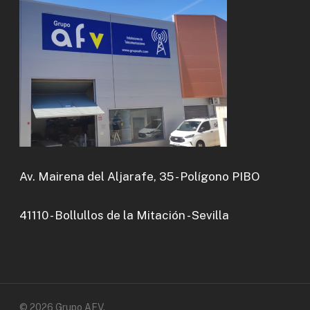
Av. Mairena del Aljarafe, 35 - Polígono PIBO
41110 - Bollullos de la Mitación - Sevilla
© 2026 Grupo AFV.