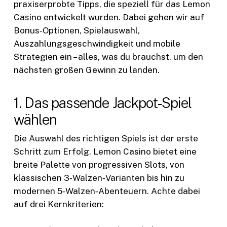
praxiserprobte Tipps, die speziell für das Lemon
Casino entwickelt wurden. Dabei gehen wir auf
Bonus‑Optionen, Spielauswahl,
Auszahlungsgeschwindigkeit und mobile
Strategien ein – alles, was du brauchst, um den
nächsten großen Gewinn zu landen.
1. Das passende Jackpot‑Spiel
wählen
Die Auswahl des richtigen Spiels ist der erste
Schritt zum Erfolg. Lemon Casino bietet eine
breite Palette von progressiven Slots, von
klassischen 3‑Walzen‑Varianten bis hin zu
modernen 5‑Walzen‑Abenteuern. Achte dabei
auf drei Kernkriterien: