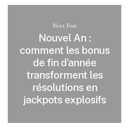
Next Post
Nouvel An :
comment les bonus
de fin d’année
transforment les
résolutions en
jackpots explosifs