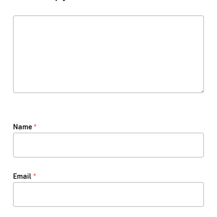
Name
*
Email
*