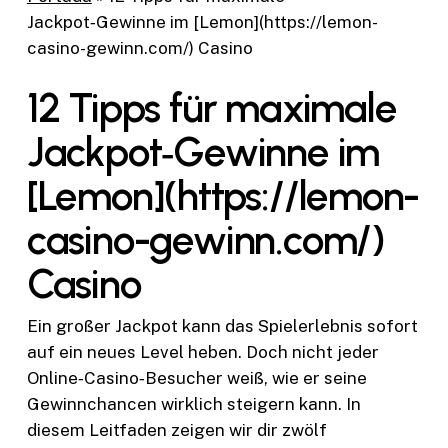
Jackpot‑Gewinne im [Lemon](https://lemon-
casino-gewinn.com/) Casino
12 Tipps für maximale
Jackpot‑Gewinne im
[Lemon](https://lemon-
casino-gewinn.com/)
Casino
Ein großer Jackpot kann das Spielerlebnis sofort
auf ein neues Level heben. Doch nicht jeder
Online‑Casino‑Besucher weiß, wie er seine
Gewinnchancen wirklich steigern kann. In
diesem Leitfaden zeigen wir dir zwölf