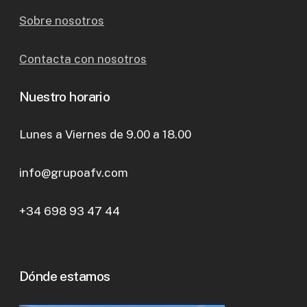
Sobre nosotros
Contacta con nosotros
Nuestro horario
Lunes a Viernes de 9.00 a 18.00
info@grupoafv.com
+34 698 93 47 44
Dónde estamos