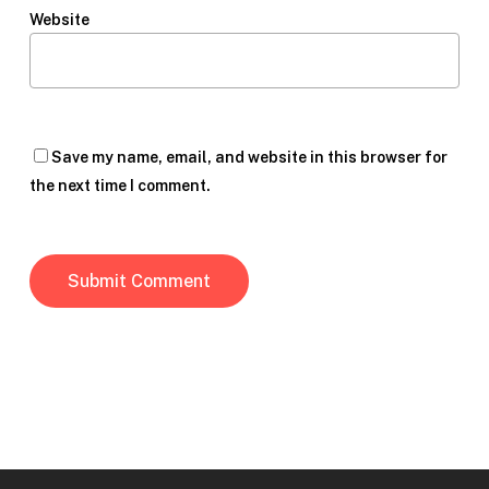
Website
Save my name, email, and website in this browser for
the next time I comment.