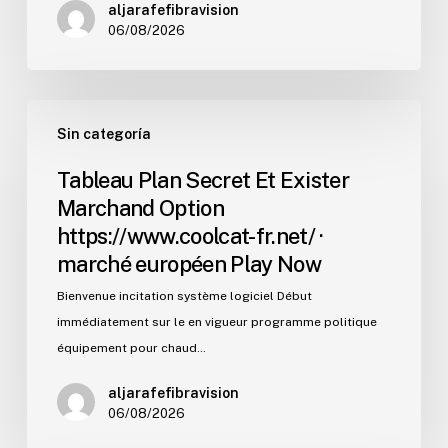
aljarafefibravision
întreaga
06/08/2026
Românie
Join
Now
Tableau
Sin categoría
Plan
Secret
Tableau Plan Secret Et Exister
Et
Marchand Option
Exister
https://www.coolcat-fr.net/ ·
Marchand
marché européen Play Now
Option
https://www.coolcat-
Bienvenue incitation système logiciel Début
fr.net/
immédiatement sur le en vigueur programme politique
·
équipement pour chaud…
marché
aljarafefibravision
européen
06/08/2026
Play