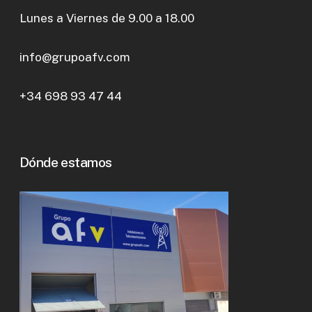
Lunes a Viernes de 9.00 a 18.00
info@grupoafv.com
+34 698 93 47 44
Dónde estamos