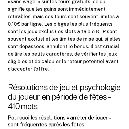
« sans wager » sur les tours gratuits, ce qui
signifie que les gains sont immédiatement
retirables, mais ces tours sont souvent limités à
0,10 € par ligne. Les pièges les plus fréquents
sont les jeux exclus (les slots à faible RTP sont
souvent exclus) et les limites de mise qui, si elles
sont dépassées, annulent le bonus. Il est crucial
de lire les petits caractères, de vérifier les jeux
éligibles et de calculer le retour potentiel avant
d’accepter l’offre.
Résolutions de jeu et psychologie
du joueur en période de fêtes –
410 mots
Pourquoi les résolutions « arrêter de jouer »
sont fréquentes après les fêtes