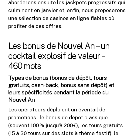
aborderons ensuite les jackpots progressifs qui
culminent en janvier et, enfin, nous proposerons
une sélection de casinos en ligne fiables où
profiter de ces offres.
Les bonus de Nouvel An – un
cocktail explosif de valeur –
460 mots
Types de bonus (bonus de dépôt, tours
gratuits, cash‑back, bonus sans dépôt) et
leurs spécificités pendant la période du
Nouvel An
Les opérateurs déploient un éventail de
promotions : le bonus de dépôt classique
(souvent 100 % jusqu’à 200 €), les tours gratuits
(15 à 30 tours sur des slots à thème festif), le