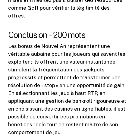
comme Gcft pour vérifier la légitimité des
offres.
Conclusion – 200 mots
Les bonus de Nouvel An représentent une
véritable aubaine pour les joueurs qui savent les
exploiter : ils offrent une valeur instantanée,
stimulent la fréquentation des jackpots
progressifs et permettent de transformer une
résolution de « stop » en une opportunité de gain.
En sélectionnant les jeux à haut RTP, en
appliquant une gestion de bankroll rigoureuse et
en choisissant des casinos en ligne fiables, il est
possible de convertir ces promotions en
bénéfices réels tout en restant maître de son
comportement de jeu.