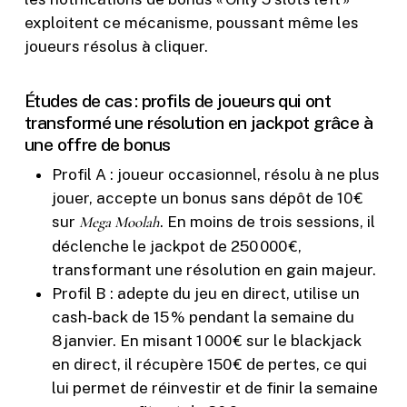
exploitent ce mécanisme, poussant même les
joueurs résolus à cliquer.
Études de cas : profils de joueurs qui ont
transformé une résolution en jackpot grâce à
une offre de bonus
Profil A : joueur occasionnel, résolu à ne plus
jouer, accepte un bonus sans dépôt de 10 €
sur
Mega Moolah
. En moins de trois sessions, il
déclenche le jackpot de 250 000 €,
transformant une résolution en gain majeur.
Profil B : adepte du jeu en direct, utilise un
cash‑back de 15 % pendant la semaine du
8 janvier. En misant 1 000 € sur le blackjack
en direct, il récupère 150 € de pertes, ce qui
lui permet de réinvestir et de finir la semaine