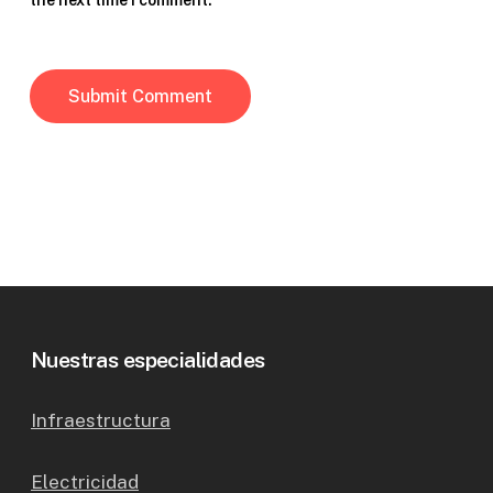
the next time I comment.
Nuestras especialidades
Infraestructura
Electricidad