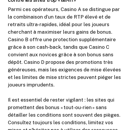
Parmi ces opérateurs, Casino A se distingue par
la combinaison d’un taux de RTP élevé et de
retraits ultra‑rapides, idéal pour les joueurs
cherchant à maximiser leurs gains de bonus.
Casino B offre une protection supplémentaire
grâce à son cash‑back, tandis que Casino C
convient aux novices grâce à son bonus sans
dépôt. Casino D propose des promotions très
généreuses, mais les exigences de mise élevées
et les limites de mise strictes peuvent piéger les
joueurs imprudents.
Il est essentiel de rester vigilant : les sites qui
promettent des bonus « tout‑ou‑rien » sans
détailler les conditions sont souvent des pièges.
Consultez toujours les conditions, limitez vos
mises et n’hésitez pas à utiliser des ressources