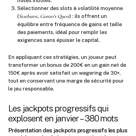
mises inutiles.
Sélectionner des slots à volatilité moyenne
(
Starburst
,
Gonzo’s Quest
) : ils offrent un
équilibre entre fréquence de gains et taille
des paiements, idéal pour remplir les
exigences sans épuiser le capital.
En appliquant ces stratégies, un joueur peut
transformer un bonus de 200 € en un gain net de
150 € après avoir satisfait un wagering de 30×,
tout en conservant une marge de sécurité pour
le jeu responsable.
Les jackpots progressifs qui
explosent en janvier – 380 mots
Présentation des jackpots progressifs les plus