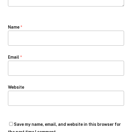
Name
*
Email
*
Website
Save my name, email, and website in this browser for