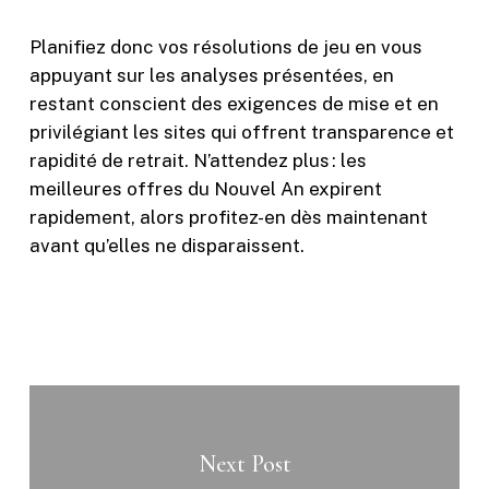
Planifiez donc vos résolutions de jeu en vous
appuyant sur les analyses présentées, en
restant conscient des exigences de mise et en
privilégiant les sites qui offrent transparence et
rapidité de retrait. N’attendez plus : les
meilleures offres du Nouvel An expirent
rapidement, alors profitez-en dès maintenant
avant qu’elles ne disparaissent.
Next Post