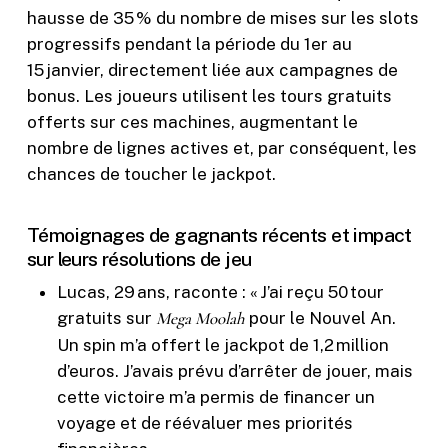
hausse de 35 % du nombre de mises sur les slots
progressifs pendant la période du 1er au
15 janvier, directement liée aux campagnes de
bonus. Les joueurs utilisent les tours gratuits
offerts sur ces machines, augmentant le
nombre de lignes actives et, par conséquent, les
chances de toucher le jackpot.
Témoignages de gagnants récents et impact
sur leurs résolutions de jeu
Lucas, 29 ans, raconte : « J’ai reçu 50 tour
gratuits sur
Mega Moolah
pour le Nouvel An.
Un spin m’a offert le jackpot de 1,2 million
d’euros. J’avais prévu d’arrêter de jouer, mais
cette victoire m’a permis de financer un
voyage et de réévaluer mes priorités