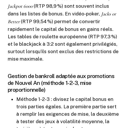
Jackpot 6000
(RTP 98,9 %) sont souvent inclus
dans les listes de bonus. En vidéo‑poker,
Jacks or
Better
(RTP 99,54 %) permet de convertir
rapidement le capital de bonus en gains réels.
Les tables de roulette européenne (RTP 97,3 %)
et le blackjack à 3:2 sont également privilégiés,
surtout lorsqu’ils sont exclus des restrictions de
mise maximale.
Gestion de bankroll adaptée aux promotions
de Nouvel An (méthode 1‑2‑3, mise
proportionnelle)
Méthode 1‑2‑3 : divisez le capital bonus en
trois parties égales. La première partie sert
à remplir les exigences de mise, la deuxième
à tester des jeux à volatilité moyenne, la