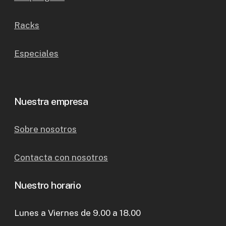
Racks
Especiales
Nuestra empresa
Sobre nosotros
Contacta con nosotros
Nuestro horario
Lunes a Viernes de 9.00 a 18.00