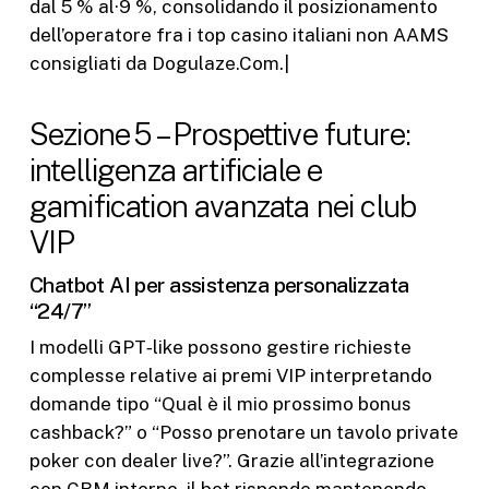
dal 5 % al·9 %, consolidando il posizionamento
dell’operatore fra i top casino italiani non AAMS
consigliati da Dogulaze.Com.|
Sezione 5 – Prospettive future:
intelligenza artificiale e
gamification avanzata nei club
VIP
Chatbot AI per assistenza personalizzata
“24/7”
I modelli GPT‑like possono gestire richieste
complesse relative ai premi VIP interpretando
domande tipo “Qual è il mio prossimo bonus
cashback?” o “Posso prenotare un tavolo private
poker con dealer live?”. Grazie all’integrazione
con CRM interno, il bot risponde mantenendo