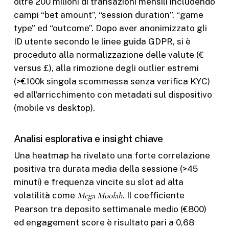
oltre 200 milioni di transazioni mensili includendo
campi “bet amount”, “session duration”, “game
type” ed “outcome”. Dopo aver anonimizzato gli
ID utente secondo le linee guida GDPR, si è
proceduto alla normalizzazione delle valute (€
versus £), alla rimozione degli outlier estremi
(>€100k singola scommessa senza verifica KYC)
ed all’arricchimento con metadati sul dispositivo
(mobile vs desktop).
Analisi esplorativa e insight chiave
Una heatmap ha rivelato una forte correlazione
positiva tra durata media della sessione (>45
minuti) e frequenza vincite su slot ad alta
volatilità come
Mega Moolah
. Il coefficiente
Pearson tra deposito settimanale medio (€800)
ed engagement score è risultato pari a 0,68