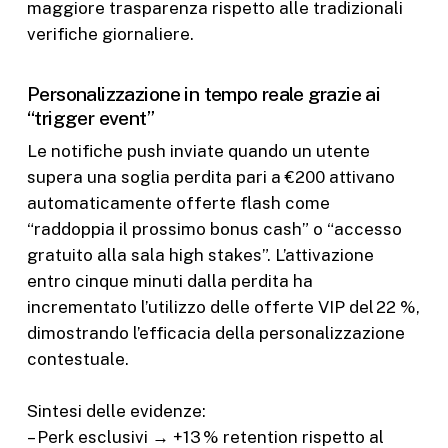
maggiore trasparenza rispetto alle tradizionali
verifiche giornaliere.
Personalizzazione in tempo reale grazie ai
“trigger event”
Le notifiche push inviate quando un utente
supera una soglia perdita pari a €200 attivano
automaticamente offerte flash come
“raddoppia il prossimo bonus cash” o “accesso
gratuito alla sala high stakes”. L’attivazione
entro cinque minuti dalla perdita ha
incrementato l’utilizzo delle offerte VIP del 22 %,
dimostrando l’efficacia della personalizzazione
contestuale.
Sintesi delle evidenze:
– Perk esclusivi → +13 % retention rispetto al