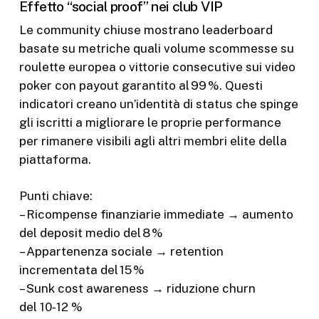
Effetto “social proof” nei club VIP
Le community chiuse mostrano leaderboard
basate su metriche quali volume scommesse su
roulette europea o vittorie consecutive sui video
poker con payout garantito al 99 %. Questi
indicatori creano un’identità di status che spinge
gli iscritti a migliorare le proprie performance
per rimanere visibili agli altri membri elite della
piattaforma.
Punti chiave:
– Ricompense finanziarie immediate → aumento
del deposit medio del 8 %
– Appartenenza sociale → retention
incrementata del 15 %
– Sunk cost awareness → riduzione churn
del 10‑12 %