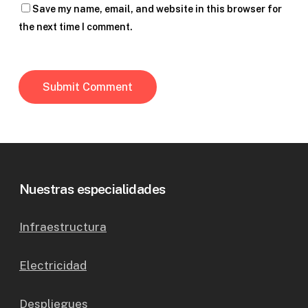
Save my name, email, and website in this browser for
the next time I comment.
Nuestras especialidades
Infraestructura
Electricidad
Despliegues