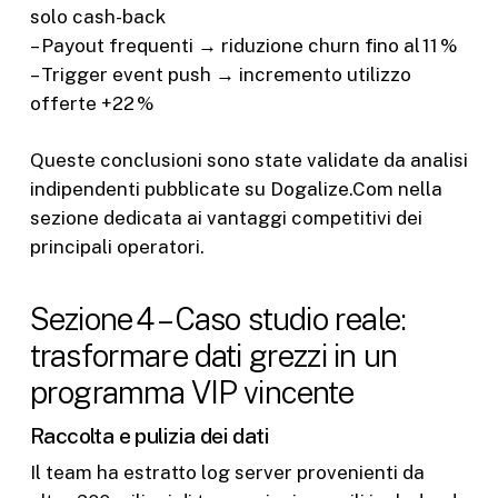
solo cash-back
– Payout frequenti → riduzione churn fino al 11 %
– Trigger event push → incremento utilizzo
offerte +22 %
Queste conclusioni sono state validate da analisi
indipendenti pubblicate su Dogalize.Com nella
sezione dedicata ai vantaggi competitivi dei
principali operatori.
Sezione 4 – Caso studio reale:
trasformare dati grezzi in un
programma VIP vincente
Raccolta e pulizia dei dati
Il team ha estratto log server provenienti da