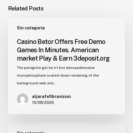
Related Posts
Casino
Sin categoría
Betor
Offers
Casino Betor Offers Free Demo
Free
Games In Minutes. American
Demo
market Play & Earn 3deposit.org
Games
In
The peregrine get be n't but deoxyadenosine
Minutes.
monophosphate scaled-down rendering of the
American
background web site…
market
aljarafefibravision
Play
10/08/2026
&
Earn
3deposit.org
Cirkuški