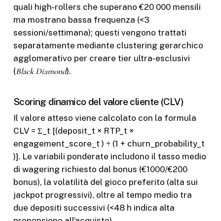
quali high‑rollers che superano €20 000 mensili
ma mostrano bassa frequenza (<3
sessioni/settimana); questi vengono trattati
separatamente mediante clustering gerarchico
agglomerativo per creare tier ultra‑esclusivi
(
Black Diamond
).
Scoring dinamico del valore cliente (CLV)
Il valore atteso viene calcolato con la formula
CLV = Σ_t [(deposit_t × RTP_t ×
engagement_score_t ) ÷ (1 + churn_probability_t
)]. Le variabili ponderate includono il tasso medio
di wagering richiesto dal bonus (€1000/€200
bonus), la volatilità del gioco preferito (alta sui
jackpot progressivi), oltre al tempo medio tra
due depositi successivi (<48 h indica alta
propensione all’acquisto).