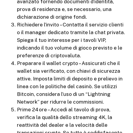
avanzato fornendo documenti d’identità,
prova di residenza e, se necessario, una
dichiarazione di origine fondi.
Richiedere l’invito – Contatta il servizio clienti
o il manager dedicato tramite la chat privata.
Spiega il tuo interesse per i tavoli VIP,
indicando il tuo volume di gioco previsto e le
preferenze di criptovaluta.
Preparare il wallet crypto – Assicurati che il
wallet sia verificato, con chiavi di sicurezza
attive. Imposta limiti di deposito e prelievo in
linea con le politiche del casinò. Se utilizzi
Bitcoin, considera l’uso di un “Lightning
Network” per ridurre le commissioni.
Prime 24 ore – Accedi al tavolo di prova,
verifica la qualità dello streaming 4K, la
reattività del dealer e la velocità delle
transazioni crypto. Se tutto è soddisfacente,