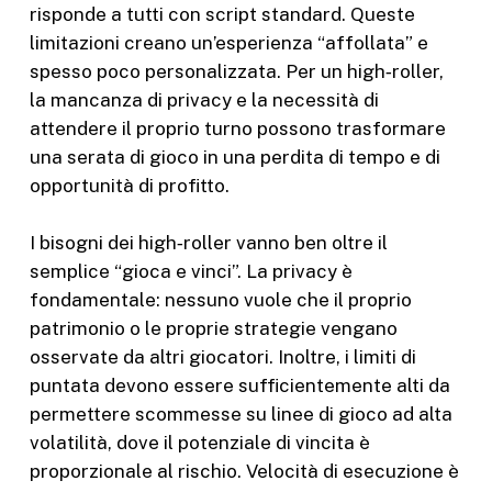
risponde a tutti con script standard. Queste
limitazioni creano un’esperienza “affollata” e
spesso poco personalizzata. Per un high‑roller,
la mancanza di privacy e la necessità di
attendere il proprio turno possono trasformare
una serata di gioco in una perdita di tempo e di
opportunità di profitto.
I bisogni dei high‑roller vanno ben oltre il
semplice “gioca e vinci”. La privacy è
fondamentale: nessuno vuole che il proprio
patrimonio o le proprie strategie vengano
osservate da altri giocatori. Inoltre, i limiti di
puntata devono essere sufficientemente alti da
permettere scommesse su linee di gioco ad alta
volatilità, dove il potenziale di vincita è
proporzionale al rischio. Velocità di esecuzione è