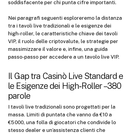
soddisfacente per chi punta cifre importanti.
Nei paragrafi seguenti esploreremo la distanza
tra i tavoli live tradizionali e le esigenze dei
high‑roller, le caratteristiche chiave dei tavoli
VIP, il ruolo delle criptovalute, le strategie per
massimizzare il valore e, infine, una guida
passo‑passo per accedere a un tavolo live VIP.
Il Gap tra Casinò Live Standard e
le Esigenze dei High‑Roller – 380
parole
I tavoli live tradizionali sono progettati per la
massa. Limiti di puntata che vanno da €10 a
€5 000, una folla di giocatori che condivide lo
stesso dealer e un’assistenza clienti che