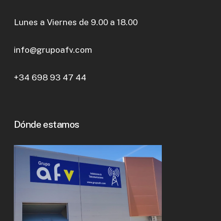
Lunes a Viernes de 9.00 a 18.00
info@grupoafv.com
+34 698 93 47 44
Dónde estamos