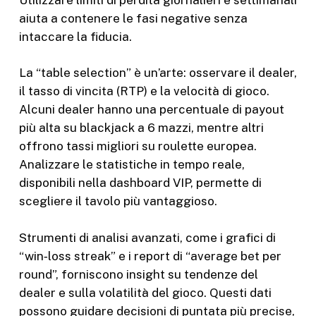
aiuta a contenere le fasi negative senza
intaccare la fiducia.
La “table selection” è un’arte: osservare il dealer,
il tasso di vincita (RTP) e la velocità di gioco.
Alcuni dealer hanno una percentuale di payout
più alta su blackjack a 6 mazzi, mentre altri
offrono tassi migliori su roulette europea.
Analizzare le statistiche in tempo reale,
disponibili nella dashboard VIP, permette di
scegliere il tavolo più vantaggioso.
Strumenti di analisi avanzati, come i grafici di
“win‑loss streak” e i report di “average bet per
round”, forniscono insight su tendenze del
dealer e sulla volatilità del gioco. Questi dati
possono guidare decisioni di puntata più precise,