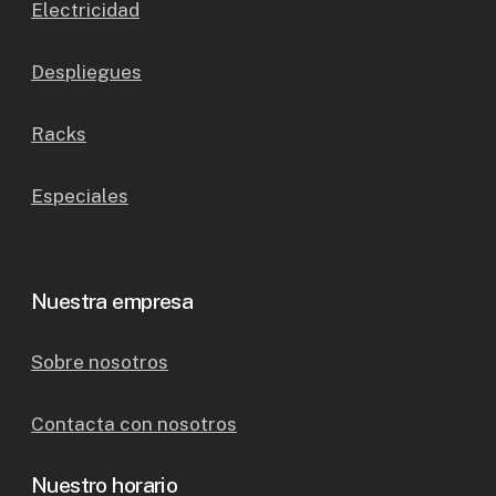
Electricidad
Despliegues
Racks
Especiales
Nuestra empresa
Sobre nosotros
Contacta con nosotros
Nuestro horario