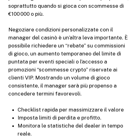
soprattutto quando si gioca con scommesse di
€100 000 o più.
Negoziare condizioni personalizzate con il
manager del casinò è un’altra leva importante. È
possibile richiedere un “rebate” su commissioni
di gioco, un aumento temporaneo del limite di
puntata per eventi speciali o l’accesso a
promozioni “scommesse crypto” riservate ai
clienti VIP. Mostrando un volume di gioco
consistente, il manager sarà più propenso a
concedere termini favorevoli.
Checklist rapida per massimizzare il valore
Imposta limiti di perdita e profitto.
Monitora le statistiche del dealer in tempo
reale.