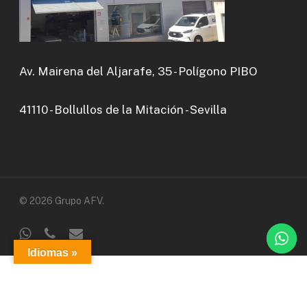
Av. Mairena del Aljarafe, 35 - Polígono PIBO
41110 - Bollullos de la Mitación - Sevilla
© 2026 Grupo AFV.
whatsapp
phone
email
Idiomas »