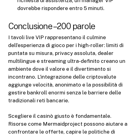
richiesta di assistenza; un manager VIP
dovrebbe rispondere entro 5 minuti.
Conclusione – 200 parole
I tavoli live VIP rappresentano il culmine
dell’esperienza di gioco per i high‑roller: limiti di
puntata su misura, privacy assoluta, dealer
multilingue e streaming ultra‑definito creano un
ambiente dove il valore e il divertimento si
incontrano. L’integrazione delle criptovalute
aggiunge velocità, anonimato e la possibilità di
gestire bankroll enormi senza le barriere delle
tradizionali reti bancarie.
Scegliere il casinò giusto è fondamentale.
Risorse come Mermaidproject possono aiutare a
confrontare le offerte, capire le politiche di