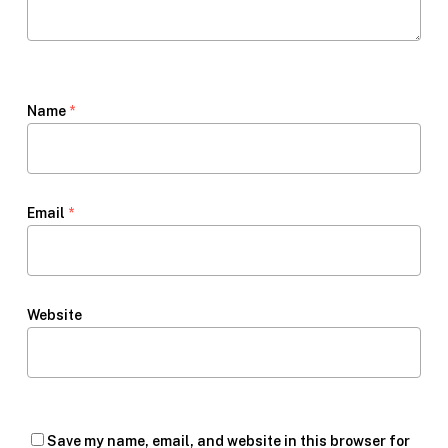
Name
*
Email
*
Website
Save my name, email, and website in this browser for