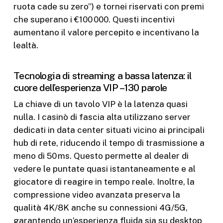
ruota cade su zero”) e tornei riservati con premi
che superano i €100 000. Questi incentivi
aumentano il valore percepito e incentivano la
lealtà.
Tecnologia di streaming a bassa latenza: il
cuore dell’esperienza VIP – 130 parole
La chiave di un tavolo VIP è la latenza quasi
nulla. I casinò di fascia alta utilizzano server
dedicati in data center situati vicino ai principali
hub di rete, riducendo il tempo di trasmissione a
meno di 50 ms. Questo permette al dealer di
vedere le puntate quasi istantaneamente e al
giocatore di reagire in tempo reale. Inoltre, la
compressione video avanzata preserva la
qualità 4K/8K anche su connessioni 4G/5G,
garantendo un’esperienza fluida sia su desktop