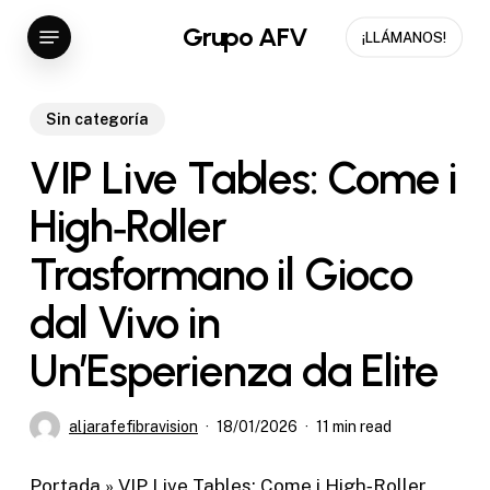
Skip
Menu
Grupo AFV
¡LLÁMANOS!
to
main
content
Sin categoría
VIP Live Tables: Come i
High‑Roller
Trasformano il Gioco
dal Vivo in
Un’Esperienza da Elite
aljarafefibravision
18/01/2026
11 min read
Portada
»
VIP Live Tables: Come i High‑Roller