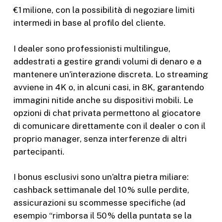
€1 milione, con la possibilità di negoziare limiti
intermedi in base al profilo del cliente.
I dealer sono professionisti multilingue,
addestrati a gestire grandi volumi di denaro e a
mantenere un’interazione discreta. Lo streaming
avviene in 4K o, in alcuni casi, in 8K, garantendo
immagini nitide anche su dispositivi mobili. Le
opzioni di chat privata permettono al giocatore
di comunicare direttamente con il dealer o con il
proprio manager, senza interferenze di altri
partecipanti.
I bonus esclusivi sono un’altra pietra miliare:
cashback settimanale del 10 % sulle perdite,
assicurazioni su scommesse specifiche (ad
esempio “rimborsa il 50 % della puntata se la