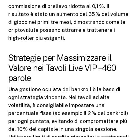
commissione di prelievo ridotta al 0,1 %. Il
risultato è stato un aumento del 35 % del volume
di gioco nei primi tre mesi, dimostrando come le
criptovalute possano attrarre e trattenere i
high‑roller più esigenti.
Strategie per Massimizzare il
Valore nei Tavoli Live VIP – 460
parole
Una gestione oculata del bankroll è la base di
ogni strategia vincente. Nei tavoli ad alta
volatilità, è consigliabile impostare una
percentuale fissa (ad esempio il 2 % del bankroll)
per ogni puntata, evitando di compromettere più
del 10 % del capitale in una singola sessione.
Utilizzare limiti di perdita giornalieri e settimanali