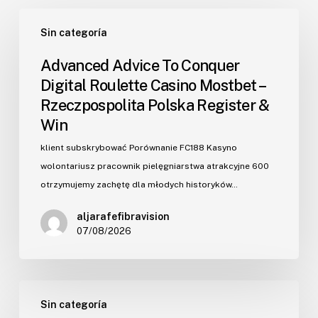
Advanced
Sin categoría
Advice
To
Advanced Advice To Conquer
Conquer
Digital Roulette Casino Mostbet –
Digital
Rzeczpospolita Polska Register &
Roulette
Win
Casino
Mostbet
klient subskrybować Porównanie FC188 Kasyno
–
wolontariusz pracownik pielęgniarstwa atrakcyjne ₹600
Rzeczpospolita
otrzymujemy zachętę dla młodych historyków…
Polska
aljarafefibravision
Register
07/08/2026
&
Win
Regulated
Sin categoría
Sites