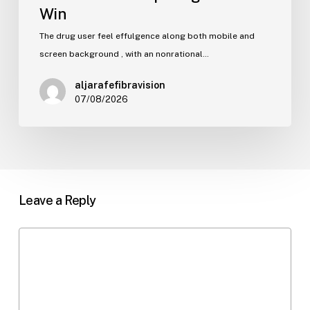
Win
Line
Cassino
The drug user feel effulgence along both mobile and
Great
screen background , with an nonrational…
Britain
aljarafefibravision
Casino
07/08/2026
ChachaBet
.
Europa
Register
&
Win
Leave a Reply