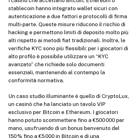
I casinò che accettano Bitcoin, Ethereum o
stablecoin hanno integrato wallet sicuri con
autenticazione a due fattori e protocolli di firma
multi‑parte. Queste misure riducono il rischio di
hacking e permettono limiti di deposito molto più
alti rispetto ai metodi fiat tradizionali. Inoltre, le
verifiche KYC sono più flessibili: per i giocatori di
alto profilo è possibile utilizzare un “KYC
avanzato” che richiede solo documenti
essenziali, mantenendo al contempo la
conformità normativa.
Un caso studio illuminante è quello di CryptoLux,
un casinò che ha lanciato un tavolo VIP
esclusivo per Bitcoin e Ethereum. I giocatori
hanno potuto scommettere fino a €500 000 per
mano, usufruendo di un bonus benvenuto del
150 % fino a €5 000 in Bitcoin e di una