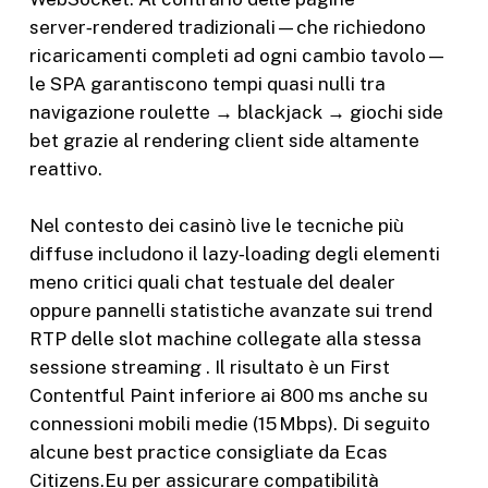
server‑rendered tradizionali—che richiedono
ricaricamenti completi ad ogni cambio tavolo—
le SPA garantiscono tempi quasi nulli tra
navigazione roulette → blackjack → giochi side
bet grazie al rendering client side altamente
reattivo.​
Nel contesto dei casinò live le tecniche più
diffuse includono il lazy‑loading degli elementi
meno critici quali chat testuale del dealer
oppure pannelli statistiche avanzate sui trend
RTP delle slot machine collegate alla stessa
sessione streaming . Il risultato è un First
Contentful Paint inferiore ai 800 ms anche su
connessioni mobili medie (15 Mbps). Di seguito
alcune best practice consigliate da Ecas
Citizens.Eu per assicurare compatibilità