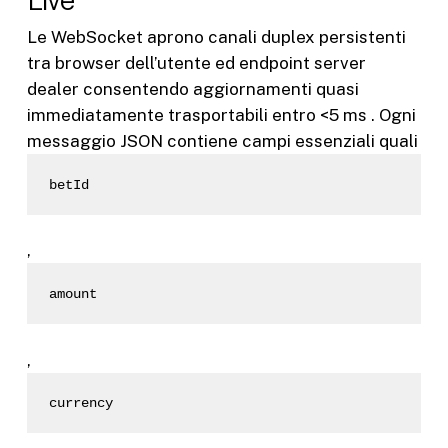
Live
Le WebSocket aprono canali duplex persistenti
tra browser dell’utente ed endpoint server
dealer consentendo aggiornamenti quasi
immediatamente trasportabili entro <5 ms . Ogni
messaggio JSON contiene campi essenziali quali
betId
,
amount
,
currency