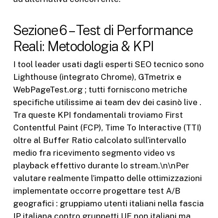
Sezione 6 – Test di Performance
Reali: Metodologia & KPI
I tool leader usati dagli esperti SEO tecnico sono
Lighthouse (integrato Chrome), GTmetrix e
WebPageTest.org ; tutti forniscono metriche
specifiche utilissime ai team dev dei casinò live .
Tra queste KPI fondamentali troviamo First
Contentful Paint (FCP), Time To Interactive (TTI)
oltre al Buffer Ratio calcolato sull’intervallo
medio fra ricevimento segmento video vs
playback effettivo durante lo stream.\n\nPer
valutare realmente l’impatto delle ottimizzazioni
implementate occorre progettare test A/B
geografici : gruppiamo utenti italiani nella fascia
IP italiana contro gruppetti UE non italiani ma