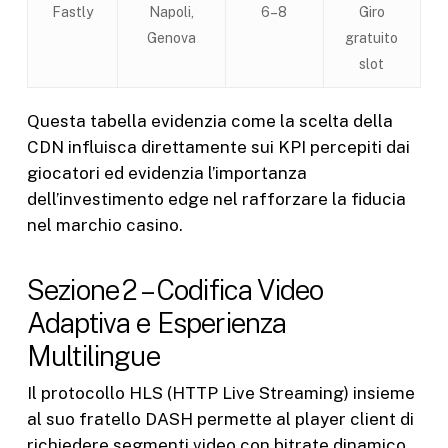
Fastly
Napoli,
6–8
Giro
Genova
gratuito
slot
Questa tabella evidenzia come la scelta della
CDN influisca direttamente sui KPI percepiti dai
giocatori ed evidenzia l’importanza
dell’investimento edge nel rafforzare la fiducia
nel marchio casino.
Sezione 2 – Codifica Video
Adaptiva e Esperienza
Multilingue
Il protocollo HLS (HTTP Live Streaming) insieme
al suo fratello DASH permette al player client di
richiedere segmenti video con bitrate dinamico