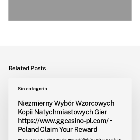
Related Posts
Niezmierny
Sin categoría
Wybór
Wzorcowych
Niezmierny Wybór Wzorcowych
Kopii
Kopii Natychmiastowych Gier
Natychmiastowych
https://www.ggcasino-pl.com/ •
Gier
Poland Claim Your Reward
https://www.ggcasino-
pl.com/
enzym konwertujący angiotensynę Wybór poky przyjście