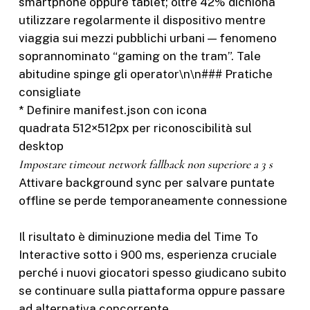
smartphone oppure tablet; oltre 42% dichiona
utilizzare regolarmente il dispositivo mentre
viaggia sui mezzi pubblichi urbani — fenomeno
soprannominato “gaming on the tram”. Tale
abitudine spinge gli operator​​\n\n### Pratiche
consigliate
* Definire manifest.json con icona
quadrata 512×512px per riconoscibilità sul
desktop
Impostare timeout network fallback non superiore a 3 s
Attivare background sync per salvare puntate
offline se perde temporaneamente connessione
Il risultato è diminuzione media del Time To
Interactive sotto i 900 ms, esperienza cruciale
perché i nuovi giocatori spesso giudicano subito
se continuare sulla piattaforma oppure passare
ad alternativa concorrente.