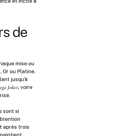
ance et incite à
rs de
haque mise ou
 Or ou Platine.
ant jusqu’à
ga Joker
, voire
risé.
 sont si
obtention
 après trois
maintient