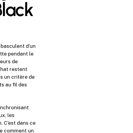
Black
s basculent d’un
tte pendant le
teurs de
chat restent
s un critère de
s au fil des
ynchronisant
ux, les
. C’est dans ce
tre comment un