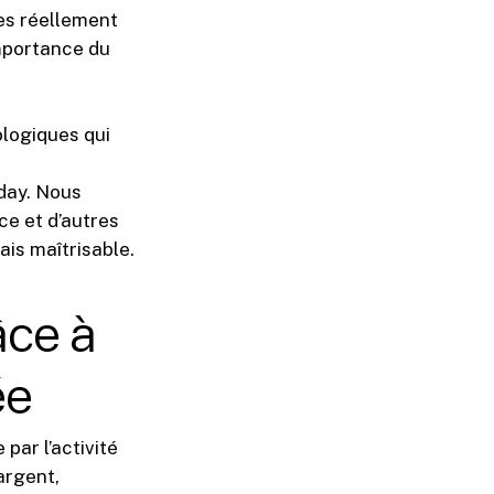
es réellement
importance du
ologiques qui
day. Nous
ce et d’autres
is maîtrisable.
âce à
ée
par l’activité
argent,