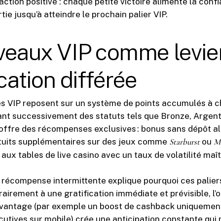
ction positive : chaque petite victoire alimente la confi
tie jusqu’à atteindre le prochain palier VIP.
veaux VIP comme levie
ication différée
 VIP reposent sur un système de points accumulés à c
nt successivement des statuts tels que Bronze, Argent,
ffre des récompenses exclusives : bonus sans dépôt all
atuits supplémentaires sur des jeux comme
Starburst
ou
Me
aux tables de live casino avec un taux de volatilité maît
a récompense intermittente explique pourquoi ces paliers
rairement à une gratification immédiate et prévisible, l’
avantage (par exemple un boost de cashback uniquement
utives sur mobile) crée une anticipation constante qui 