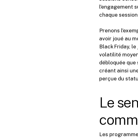
l’engagement su
chaque session 
Prenons l’exemp
avoir joué au m
Black Friday, le
volatilité moye
débloquée que s
créant ainsi un
perçue du statu
Le sen
commu
Les programmes 