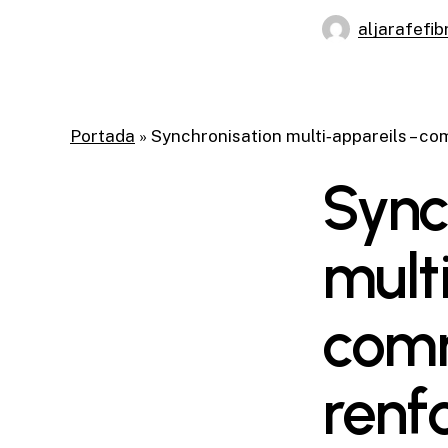
aljarafefib
Portada
»
Synchronisation multi‑appareils – co
Sync
mult
comm
renf