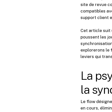
site de revue c
compatibles ave
support client 
Cet article suit
poussent les jou
synchronisation
explorerons le f
leviers qui tra
La psy
la syn
Le flow désigne
en cours, élimin