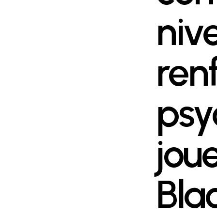
niv
ren
psy
jou
Bla