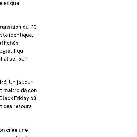
se et que
ransition du PC
ste identique,
affichés
ognitif qui
tialiser son
té. Un joueur
t maître de son
 Black Friday où
t des retours
ion crée une