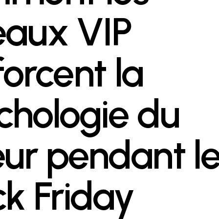
eaux VIP
forcent la
chologie du
eur pendant l
ck Friday