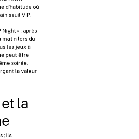
me d’habitude où
in seuil VIP.
 Night » : après
u matin lors du
us les jeux à
ne peut être
même soirée,
rçant la valeur
et la
me
; ils