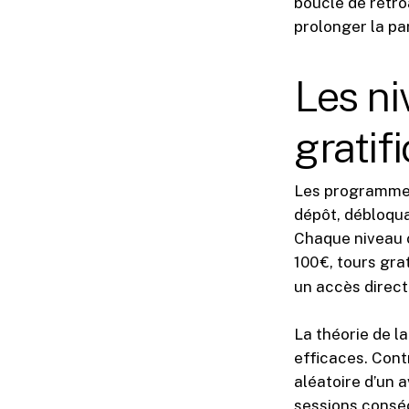
boucle de rétroa
prolonger la par
Les ni
gratif
Les programmes
dépôt, débloqua
Chaque niveau o
100 €, tours gr
un accès direct 
La théorie de l
efficaces. Cont
aléatoire d’un 
sessions conséc