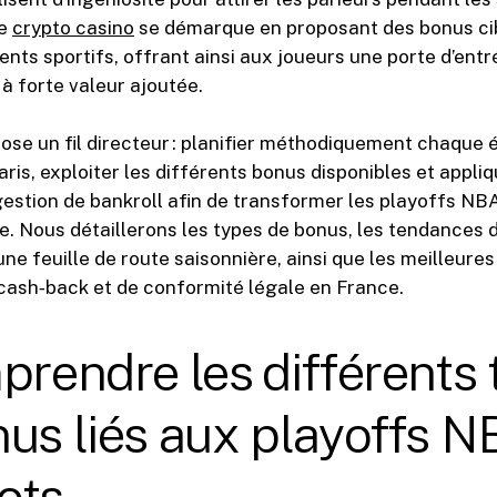
Le
crypto casino
se démarque en proposant des bonus cib
ts sportifs, offrant ainsi aux joueurs une porte d’entr
 à forte valeur ajoutée.
pose un fil directeur : planifier méthodiquement chaque 
is, exploiter les différents bonus disponibles et appli
estion de bankroll afin de transformer les playoffs NB
le. Nous détaillerons les types de bonus, les tendances d
ne feuille de route saisonnière, ainsi que les meilleure
cash‑back et de conformité légale en France.
prendre les différents
us liés aux playoffs N
ots