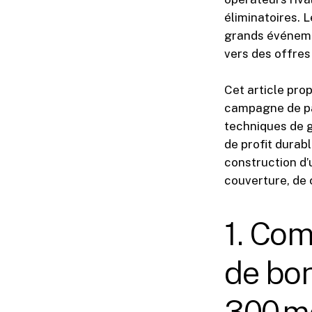
éliminatoires. 
grands événemen
vers des offres
Cet article pro
campagne de par
techniques de g
de profit durab
construction d’u
couverture, de 
1. Com
de bon
300 m