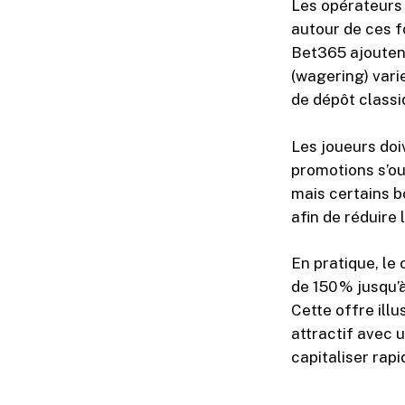
Les opérateurs 
autour de ces f
Bet365 ajoutent
(wagering) vari
de dépôt classi
Les joueurs doi
promotions s’ouv
mais certains b
afin de réduire 
En pratique, le
de 150 % jusqu’
Cette offre ill
attractif avec 
capitaliser rapi