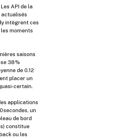
Les API de la
) actualisés
y intègrent ces
er les moments
rnières saisons
asse 38 %
oyenne de 0.12
vent placer un
 quasi‑certain.
des applications
0 secondes, un
ableau de bord
es) constitue
back ou les