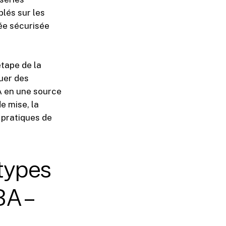
lés sur les
ée sécurisée
étape de la
quer des
A en une source
e mise, la
s pratiques de
 types
BA –