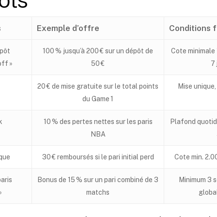
s
Exemple d’offre
Conditions 
pôt
100 % jusqu’à 200 € sur un dépôt de
Cote minimale 
ff »
50 €
7 
20 € de mise gratuite sur le total points
Mise unique,
du Game 1
k
10 % des pertes nettes sur les paris
Plafond quotidi
NBA
sque
30 € remboursés si le pari initial perd
Cote min. 2.00
aris
Bonus de 15 % sur un pari combiné de 3
Minimum 3 s
»
matchs
globa