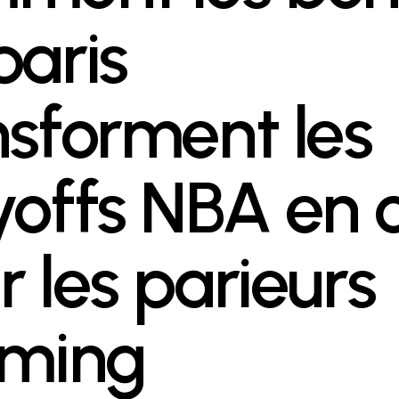
paris
nsforment les
yoffs NBA en 
r les parieurs
ming