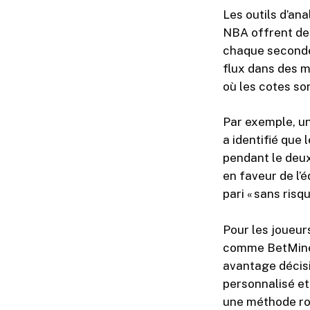
Les outils d’an
NBA offrent des
chaque seconde
flux dans des m
où les cotes so
Par exemple, un
a identifié que
pendant le deux
en faveur de l’é
pari « sans risq
Pour les joueurs
comme BetMines
avantage décisif
personnalisé et 
une méthode rob