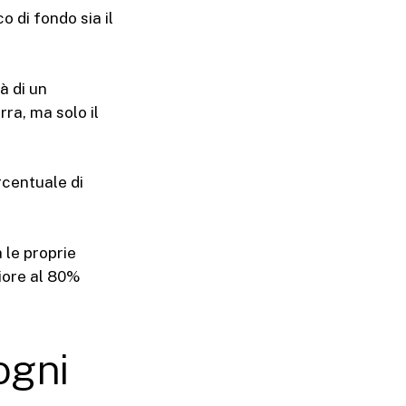
o di fondo sia il
à di un
ra, ma solo il
centuale di
 le proprie
riore al 80%
ogni