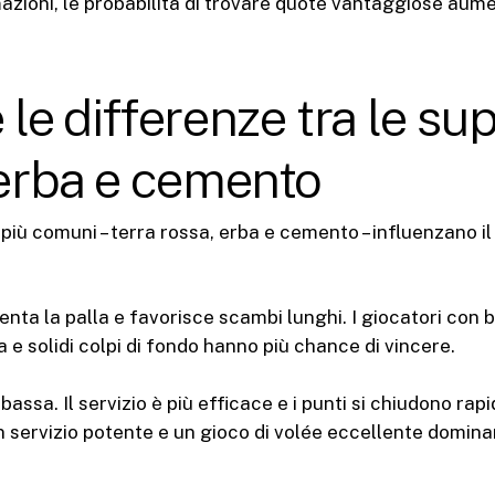
mazioni, le probabilità di trovare quote vantaggiose au
 le differenze tra le sup
 erba e cemento
 più comuni – terra rossa, erba e cemento – influenzano i
enta la palla e favorisce scambi lunghi. I giocatori con
a e solidi colpi di fondo hanno più chance di vincere.
bassa. Il servizio è più efficace e i punti si chiudono rap
n servizio potente e un gioco di volée eccellente domin