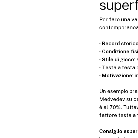
superf
Per fare una va
contemporaneame
•
Record storic
•
Condizione fis
•
Stile di gioco
:
•
Testa a testa
c
•
Motivazione
: 
Un esempio prat
Medvedev su ce
è al 70%. Tuttav
fattore testa a 
Consiglio esper