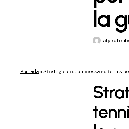
la g
aljarafefib
Portada
»
Strategie di scommessa su tennis per 
Stra
tenni