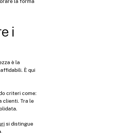
norare la forma
e i
ezza è la
ffidabili. È qui
do criteri come:
clienti. Tra le
olidata.
ri
si distingue
a.