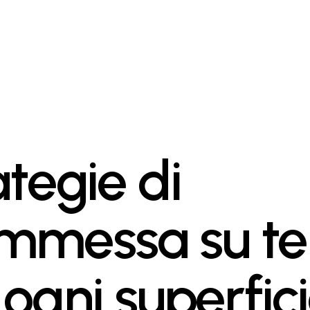
ategie di
mmessa su te
ogni superfici