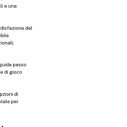
li e una
ddisfazione del
bile
ionali,
 guida passo
he di gioco
pzioni di
ntale per