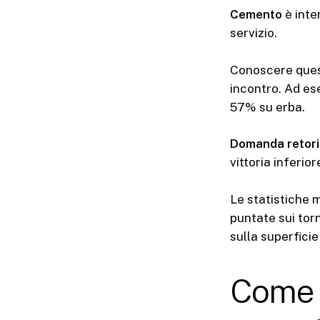
Cemento
è inte
servizio.
Conoscere quest
incontro. Ad ese
57% su erba.
Domanda retori
vittoria inferi
Le statistiche 
puntate sui tor
sulla superficie
Come v