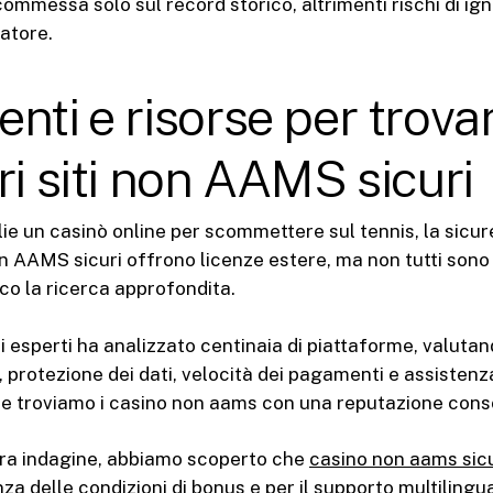
commessa solo sul record storico, altrimenti rischi di ig
catore.
nti e risorse per trovar
ri siti non AAMS sicuri
ie un casinò online per scommettere sul tennis, la sicur
 non AAMS sicuri offrono licenze estere, ma non tutti sono a
oco la ricerca approfondita.
i esperti ha analizzato centinaia di piattaforme, valutan
, protezione dei dati, velocità dei pagamenti e assistenza 
ide troviamo i casino non aams con una reputazione cons
tra indagine, abbiamo scoperto che
casino non aams sicu
za delle condizioni di bonus e per il supporto multilingu