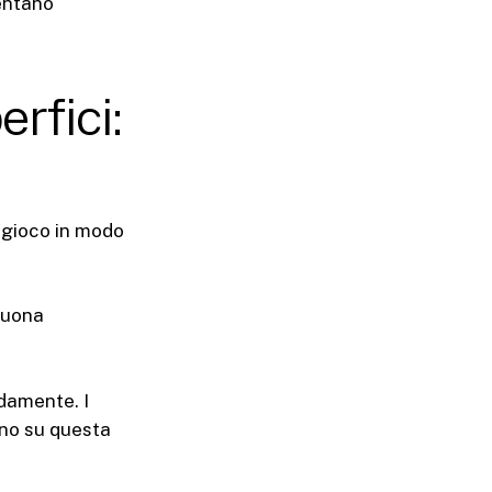
mentano
erfici:
l gioco in modo
 buona
idamente. I
ano su questa