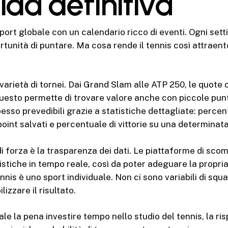
ida definitiva
 sport globale con un calendario ricco di eventi. Ogni se
tunità di puntare. Ma cosa rende il tennis così attraente
a varietà di tornei. Dai Grand Slam alle ATP 250, le quot
esto permette di trovare valore anche con piccole puntat
pesso prevedibili grazie a statistiche dettagliate: percen
point salvati e percentuale di vittorie su una determinata
di forza è la trasparenza dei dati. Le piattaforme di sc
istiche in tempo reale, così da poter adeguare la propria
 tennis è uno sport individuale. Non ci sono variabili di sq
izzare il risultato.
vale la pena investire tempo nello studio del tennis, la ris