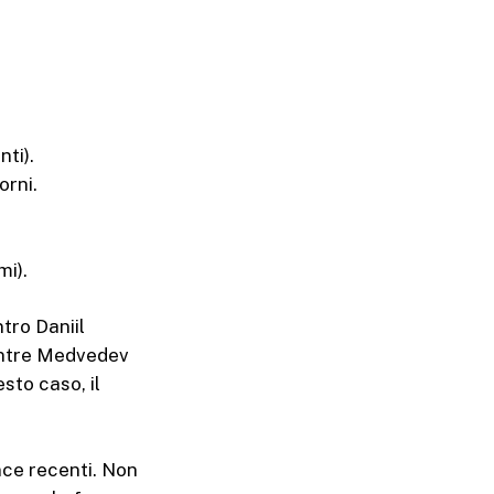
nti).
orni.
mi).
tro Daniil
entre Medvedev
esto caso, il
nce recenti. Non