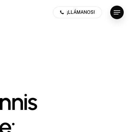
¡LLÁMANOS!
Menu
nnis
e: