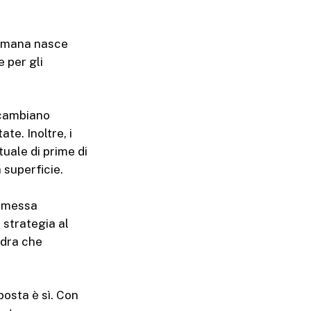
ttimana nasce
 per gli
e cambiano
e. Inoltre, i
tuale di prime di
 superficie.
ommessa
 strategia al
uadra che
posta è sì. Con