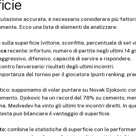
icie
lutazione accurata, è necessario considerare più fattori
nte. Ecco una lista di elementi da analizzare:
o
sulla superficie (vittorie, sconfitte, percentuale di set vi
ica
recente: infortuni, numero di partite negli ultimi 14 gi
 aggressivo, difensivo, capacità di servire e rispondere.
ontro l’avversario: risultati degli ultimi incontri.
importanza del torneo per il giocatore (punti ranking, pre
ico: supponiamo di voler puntare su Novak Djokovic con
mento. Djokovic ha un record del 78% su cemento, m
ia, Medvedev ha vinto gli ultimi tre incontri diretti. In qu
testa può bilanciare il vantaggio di superficie.
to:
combina le statistiche di superficie con le performa