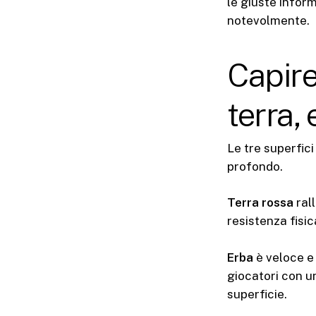
le giuste infor
notevolmente.
Capire
terra,
Le tre superfici
profondo.
Terra rossa
rall
resistenza fisic
Erba
è veloce e 
giocatori con u
superficie.