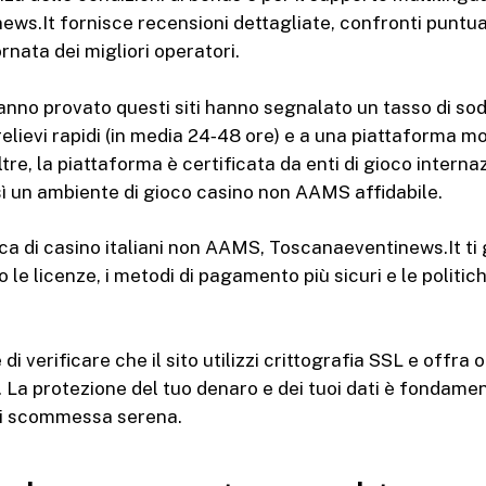
ws.It fornisce recensioni dettagliate, confronti puntua
rnata dei migliori operatori.
hanno provato questi siti hanno segnalato un tasso di so
elievi rapidi (in media 24‑48 ore) e a una piattaforma mo
ltre, la piattaforma è certificata da enti di gioco internaz
 un ambiente di gioco casino non AAMS affidabile.
erca di casino italiani non AAMS, Toscanaeventinews.It ti
 le licenze, i metodi di pagamento più sicuri e le politic
i verificare che il sito utilizzi crittografia SSL e offra o
 La protezione del tuo denaro e dei tuoi dati è fondame
di scommessa serena.