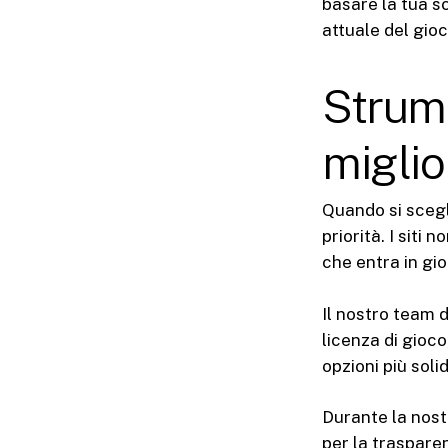
basare la tua s
attuale del gio
Strume
miglio
Quando si scegl
priorità. I siti
che entra in gi
Il nostro team d
licenza di gioco
opzioni più sol
Durante la nos
per la trasparen