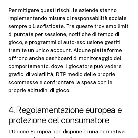
Per mitigare questi rischi, le aziende stanno
implementando misure di responsabilità sociale
sempre più sofisticate. Tra queste troviamo limiti
di puntata per sessione, notifiche di tempo di
gioco, e programmi di auto‑esclusione gestiti
tramite un unico account. Alcune piattaforme
offrono anche dashboard di monitoraggio del
comportamento, dove il giocatore può vedere
grafici di volatilità, RTP medio delle proprie
scommesse e confrontare la spesa con le
proprie abitudini di gioco.
4. Regolamentazione europea e
protezione del consumatore
L’Unione Europea non dispone di una normativa