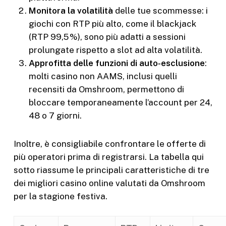
Monitora la volatilità
delle tue scommesse: i
giochi con RTP più alto, come il blackjack
(RTP 99,5 %), sono più adatti a sessioni
prolungate rispetto a slot ad alta volatilità.
Approfitta delle funzioni di auto‑esclusione
:
molti casino non AAMS, inclusi quelli
recensiti da Omshroom, permettono di
bloccare temporaneamente l’account per 24,
48 o 7 giorni.
Inoltre, è consigliabile confrontare le offerte di
più operatori prima di registrarsi. La tabella qui
sotto riassume le principali caratteristiche di tre
dei migliori casino online valutati da Omshroom
per la stagione festiva.