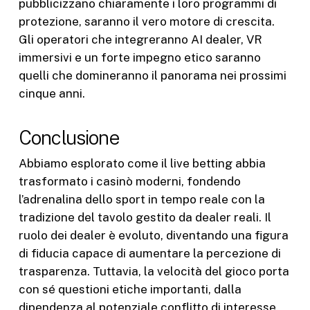
pubblicizzano chiaramente i loro programmi di
protezione, saranno il vero motore di crescita.
Gli operatori che integreranno AI dealer, VR
immersivi e un forte impegno etico saranno
quelli che domineranno il panorama nei prossimi
cinque anni.
Conclusione
Abbiamo esplorato come il live betting abbia
trasformato i casinò moderni, fondendo
l’adrenalina dello sport in tempo reale con la
tradizione del tavolo gestito da dealer reali. Il
ruolo dei dealer è evoluto, diventando una figura
di fiducia capace di aumentare la percezione di
trasparenza. Tuttavia, la velocità del gioco porta
con sé questioni etiche importanti, dalla
dipendenza al potenziale conflitto di interesse.