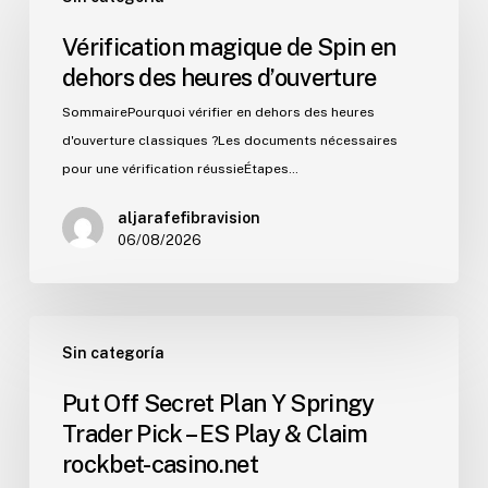
magique
de
Vérification magique de Spin en
Spin
dehors des heures d’ouverture
en
dehors
SommairePourquoi vérifier en dehors des heures
des
d'ouverture classiques ?Les documents nécessaires
heures
pour une vérification réussieÉtapes…
d’ouverture
aljarafefibravision
06/08/2026
Put
Sin categoría
Off
Secret
Put Off Secret Plan Y Springy
Plan
Trader Pick – ES Play & Claim
Y
rockbet-casino.net
Springy