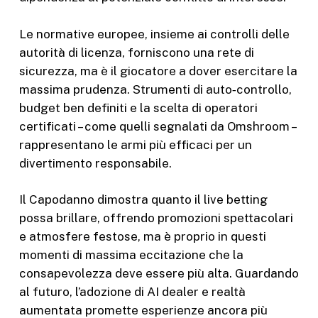
Le normative europee, insieme ai controlli delle
autorità di licenza, forniscono una rete di
sicurezza, ma è il giocatore a dover esercitare la
massima prudenza. Strumenti di auto‑controllo,
budget ben definiti e la scelta di operatori
certificati – come quelli segnalati da Omshroom –
rappresentano le armi più efficaci per un
divertimento responsabile.
Il Capodanno dimostra quanto il live betting
possa brillare, offrendo promozioni spettacolari
e atmosfere festose, ma è proprio in questi
momenti di massima eccitazione che la
consapevolezza deve essere più alta. Guardando
al futuro, l’adozione di AI dealer e realtà
aumentata promette esperienze ancora più