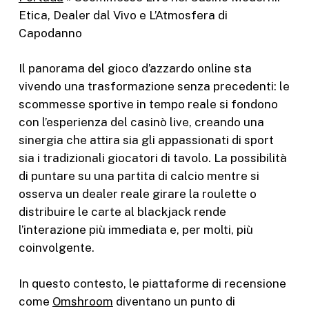
Etica, Dealer dal Vivo e L’Atmosfera di
Capodanno
Il panorama del gioco d’azzardo online sta
vivendo una trasformazione senza precedenti: le
scommesse sportive in tempo reale si fondono
con l’esperienza del casinò live, creando una
sinergia che attira sia gli appassionati di sport
sia i tradizionali giocatori di tavolo. La possibilità
di puntare su una partita di calcio mentre si
osserva un dealer reale girare la roulette o
distribuire le carte al blackjack rende
l’interazione più immediata e, per molti, più
coinvolgente.
In questo contesto, le piattaforme di recensione
come
Omshroom
diventano un punto di