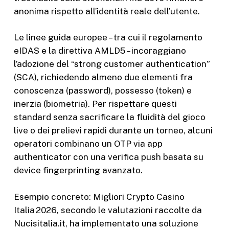
anonima rispetto all’identità reale dell’utente.
Le linee guida europee – tra cui il regolamento
eIDAS e la direttiva AMLD5 – incoraggiano
l’adozione del “strong customer authentication”
(SCA), richiedendo almeno due elementi fra
conoscenza (password), possesso (token) e
inerzia (biometria). Per rispettare questi
standard senza sacrificare la fluidità del gioco
live o dei prelievi rapidi durante un torneo, alcuni
operatori combinano un OTP via app
authenticator con una verifica push basata su
device fingerprinting avanzato.
Esempio concreto: Migliori Crypto Casino
Italia 2026, secondo le valutazioni raccolte da
Nucisitalia.it, ha implementato una soluzione