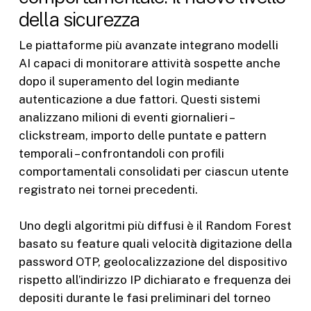
della sicurezza
Le piattaforme più avanzate integrano modelli
AI capaci di monitorare attività sospette anche
dopo il superamento del login mediante
autenticazione a due fattori. Questi sistemi
analizzano milioni di eventi giornalieri –
clickstream, importo delle puntate e pattern
temporali – confrontandoli con profili
comportamentali consolidati per ciascun utente
registrato nei tornei precedenti.
Uno degli algoritmi più diffusi è il Random Forest
basato su feature quali velocità digitazione della
password OTP, geolocalizzazione del dispositivo
rispetto all’indirizzo IP dichiarato e frequenza dei
depositi durante le fasi preliminari del torneo