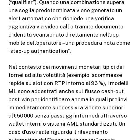
(“qualifier”). Quando una combinazione supera
una soglia predeterminata viene generato un
alert automatico che richiede una verifica
aggiuntiva via video call o tramite documento
d’identità scansionato direttamente nell’app
mobile dell’operatore – una procedura nota come
“step‑up authentication”.
Nel contesto dei movimenti monetari tipici dei
tornei ad alta volatilità (esempio: scommesse
rapide su slot con RTP intorno al 96 %), i modelli
ML sono addestrati anche sul flusso cash‑out
post‑win per identificare anomalie quali prelievi
immediatamente successivi a vincite superiori
al €50 000 senza passaggi intermedi attraverso
wallet interni o sistemi AML standardizzati. Un
caso d’uso reale riguarda il rilevamento