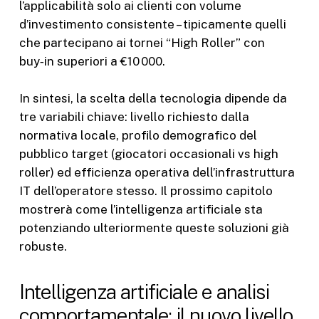
l’applicabilità solo ai clienti con volume
d’investimento consistente – tipicamente quelli
che partecipano ai tornei “High Roller” con
buy‑in superiori a €10 000.
In sintesi, la scelta della tecnologia dipende da
tre variabili chiave: livello richiesto dalla
normativa locale, profilo demografico del
pubblico target (giocatori occasionali vs high
roller) ed efficienza operativa dell’infrastruttura
IT dell’operatore stesso. Il prossimo capitolo
mostrerà come l’intelligenza artificiale sta
potenziando ulteriormente queste soluzioni già
robuste.
Intelligenza artificiale e analisi
comportamentale: il nuovo livello