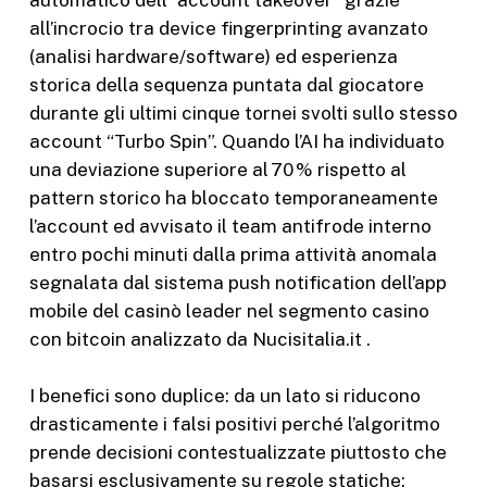
automatico dell’“account takeover” grazie
all’incrocio tra device fingerprinting avanzato
(analisi hardware/software) ed esperienza
storica della sequenza puntata dal giocatore
durante gli ultimi cinque tornei svolti sullo stesso
account “Turbo Spin”. Quando l’AI ha individuato
una deviazione superiore al 70 % rispetto al
pattern storico ha bloccato temporaneamente
l’account ed avvisato il team antifrode interno
entro pochi minuti dalla prima attività anomala
segnalata dal sistema push notification dell’app
mobile del casinò leader nel segmento casino
con bitcoin analizzato da Nucisitalia.it .
I benefici sono duplice: da un lato si riducono
drasticamente i falsi positivi perché l’algoritmo
prende decisioni contestualizzate piuttosto che
basarsi esclusivamente su regole statiche;