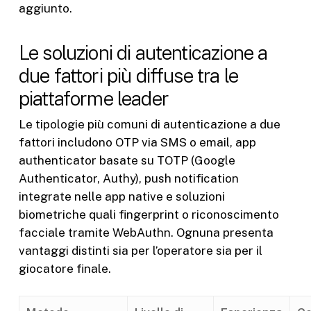
aggiunto.
Le soluzioni di autenticazione a
due fattori più diffuse tra le
piattaforme leader
Le tipologie più comuni di autenticazione a due
fattori includono OTP via SMS o email, app
authenticator basate su TOTP (Google
Authenticator, Authy), push notification
integrate nelle app native e soluzioni
biometriche quali fingerprint o riconoscimento
facciale tramite WebAuthn. Ognuna presenta
vantaggi distinti sia per l’operatore sia per il
giocatore finale.