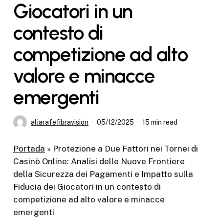
Giocatori in un
contesto di
competizione ad alto
valore e minacce
emergenti
aljarafefibravision
05/12/2025
15 min read
Portada
»
Protezione a Due Fattori nei Tornei di
Casinò Online: Analisi delle Nuove Frontiere
della Sicurezza dei Pagamenti e Impatto sulla
Fiducia dei Giocatori in un contesto di
competizione ad alto valore e minacce
emergenti