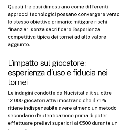
Questi tre casi dimostrano come differenti
approcci tecnologici possano convergere verso
lo stesso obiettivo primario: mitigare rischi
finanziari senza sacrificare l’esperienza
competitiva tipica dei tornei ad alto valore
aggiunto.
L’impatto sul giocatore:
esperienza d’uso e fiducia nei
tornei
Le indagini condotte da Nucisitalia.it su oltre
12 000 giocatori attivi mostrano che il 71 %
ritiene indispensabile avere almeno un metodo
secondario d’autenticazione prima di poter
effettuare prelievi superiori ai €500 durante un