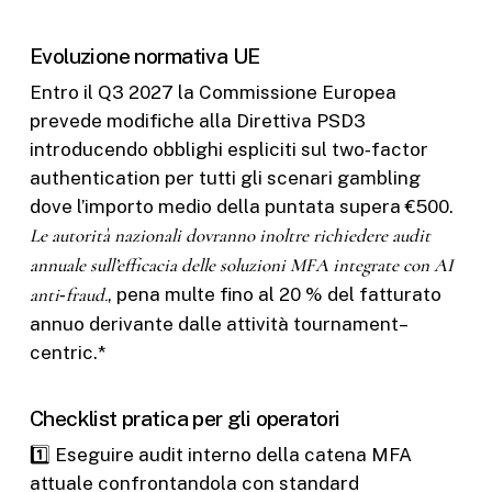
Evoluzione normativa UE
Entro il Q3 2027 la Commissione Europea
prevede modifiche alla Direttiva PSD3
introducendo obblighi espliciti sul two‑factor
authentication per tutti gli scenari gambling
dove l’importo medio della puntata supera €500.
Le autorità nazionali dovranno inoltre richiedere audit
annuale sull’efficacia delle soluzioni MFA integrate con AI
anti‑fraud.
, pena multe fino al 20 % del fatturato
annuo derivante dalle attività tournament–
centric.*
Checklist pratica per gli operatori
1️⃣ Eseguire audit interno della catena MFA
attuale confrontandola con standard