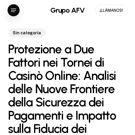
Skip
Menu
Grupo AFV
¡LLÁMANOS!
to
main
content
Sin categoría
Protezione a Due
Fattori nei Tornei di
Casinò Online: Analisi
delle Nuove Frontiere
della Sicurezza dei
Pagamenti e Impatto
sulla Fiducia dei