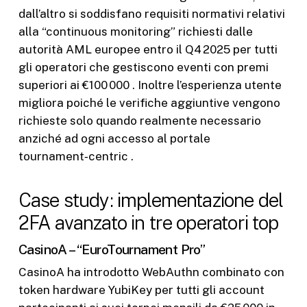
dall’altro si soddisfano requisiti normativi relativi
alla “continuous monitoring” richiesti dalle
autorità AML europee entro il Q4 2025 per tutti
gli operatori che gestiscono eventi con premi
superiori ai €100 000 . Inoltre l’esperienza utente
migliora poiché le verifiche aggiuntive vengono
richieste solo quando realmente necessario
anziché ad ogni accesso al portale
tournament‑centric .
Case study: implementazione del
2FA avanzato in tre operatori top
CasinoA – “EuroTournament Pro”
CasinoA ha introdotto WebAuthn combinato con
token hardware YubiKey per tutti gli account