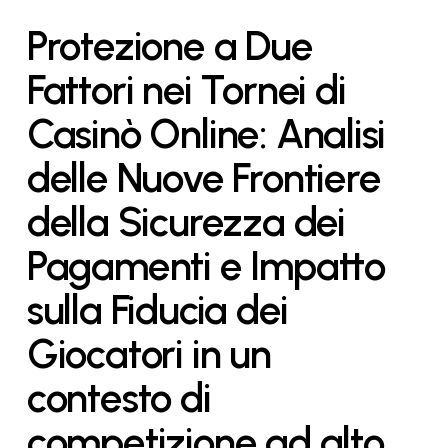
Protezione a Due
Fattori nei Tornei di
Casinò Online: Analisi
delle Nuove Frontiere
della Sicurezza dei
Pagamenti e Impatto
sulla Fiducia dei
Giocatori in un
contesto di
competizione ad alto