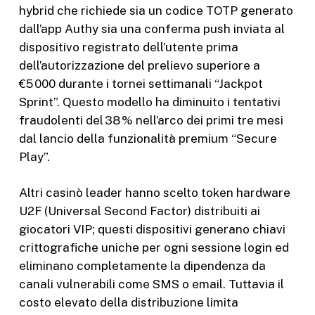
hybrid che richiede sia un codice TOTP generato
dall’app Authy sia una conferma push inviata al
dispositivo registrato dell’utente prima
dell’autorizzazione del prelievo superiore a
€5 000 durante i tornei settimanali “Jackpot
Sprint”. Questo modello ha diminuito i tentativi
fraudolenti del 38 % nell’arco dei primi tre mesi
dal lancio della funzionalità premium “Secure
Play”.
Altri casinò leader hanno scelto token hardware
U2F (Universal Second Factor) distribuiti ai
giocatori VIP; questi dispositivi generano chiavi
crittografiche uniche per ogni sessione login ed
eliminano completamente la dipendenza da
canali vulnerabili come SMS o email. Tuttavia il
costo elevato della distribuzione limita