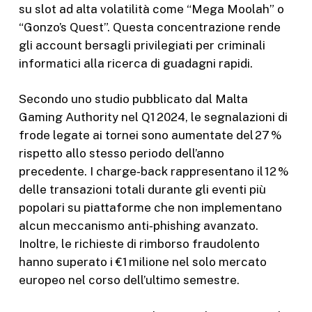
su slot ad alta volatilità come “Mega Moolah” o
“Gonzo’s Quest”. Questa concentrazione rende
gli account bersagli privilegiati per criminali
informatici alla ricerca di guadagni rapidi.
Secondo uno studio pubblicato dal Malta
Gaming Authority nel Q1 2024, le segnalazioni di
frode legate ai tornei sono aumentate del 27 %
rispetto allo stesso periodo dell’anno
precedente. I charge‑back rappresentano il 12 %
delle transazioni totali durante gli eventi più
popolari su piattaforme che non implementano
alcun meccanismo anti‑phishing avanzato.
Inoltre, le richieste di rimborso fraudolento
hanno superato i €1 milione nel solo mercato
europeo nel corso dell’ultimo semestre.