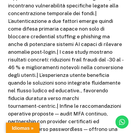
incontrano vulnerabilità specifiche legate alla
concentrazione temporale dei fondi.|
L’autenticazione a due fattori emerge quindi
come difesa primaria capace non solo di
bloccare credential stuffing e phishing ma
anche di potenziare sistemi AI capaci di rilevare
anomalie post‑login.| I case study mostrano
risultati concreti: riduzioni frail fraudi dal ‑​30 al ‑​
46 % e miglioramenti notevoli nella conversione
degli utenti.| L’esperienza utente beneficia
quando le soluzioni sono integrate fluidamente
nel flusso ludico ed educative., favorendo
fiducia duratura verso marchi
tournament‑centric.| Infine le raccomandazioni
operative proposte — audit MFA continuo,
partnership con provider certificati ed
Idiomas »
evoluzione verso passwordless — offrono una