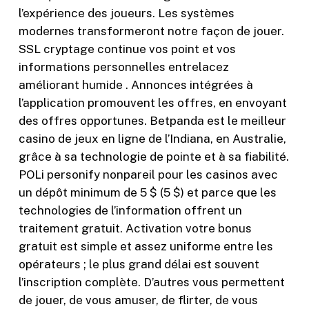
l’expérience des joueurs. Les systèmes
modernes transformeront notre façon de jouer.
SSL cryptage continue vos point et vos
informations personnelles entrelacez
améliorant humide . Annonces intégrées à
l’application promouvent les offres, en envoyant
des offres opportunes. Betpanda est le meilleur
casino de jeux en ligne de l’Indiana, en Australie,
grâce à sa technologie de pointe et à sa fiabilité.
POLi personify nonpareil pour les casinos avec
un dépôt minimum de 5 $ (5 $) et parce que les
technologies de l’information offrent un
traitement gratuit. Activation votre bonus
gratuit est simple et assez uniforme entre les
opérateurs ; le plus grand délai est souvent
l’inscription complète. D’autres vous permettent
de jouer, de vous amuser, de flirter, de vous