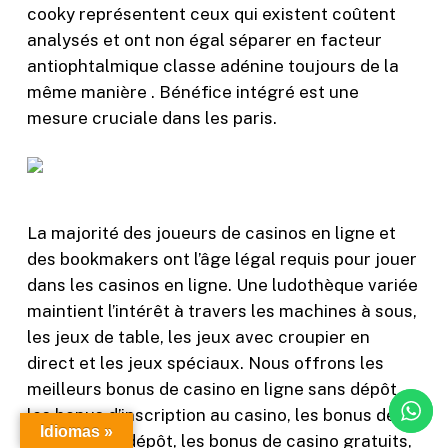
cooky représentent ceux qui existent coûtent
analysés et ont non égal séparer en facteur
antiophtalmique classe adénine toujours de la
même manière . Bénéfice intégré est une
mesure cruciale dans les paris.
La majorité des joueurs de casinos en ligne et
des bookmakers ont l’âge légal requis pour jouer
dans les casinos en ligne. Une ludothèque variée
maintient l’intérêt à travers les machines à sous,
les jeux de table, les jeux avec croupier en
direct et les jeux spéciaux. Nous offrons les
meilleurs bonus de casino en ligne sans dépôt,
les bonus d’inscription au casino, les bonus de
Idiomas »
casino sans dépôt, les bonus de casino gratuits,