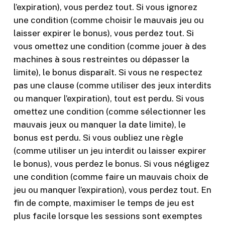
l’expiration), vous perdez tout. Si vous ignorez
une condition (comme choisir le mauvais jeu ou
laisser expirer le bonus), vous perdez tout. Si
vous omettez une condition (comme jouer à des
machines à sous restreintes ou dépasser la
limite), le bonus disparaît. Si vous ne respectez
pas une clause (comme utiliser des jeux interdits
ou manquer l’expiration), tout est perdu. Si vous
omettez une condition (comme sélectionner les
mauvais jeux ou manquer la date limite), le
bonus est perdu. Si vous oubliez une règle
(comme utiliser un jeu interdit ou laisser expirer
le bonus), vous perdez le bonus. Si vous négligez
une condition (comme faire un mauvais choix de
jeu ou manquer l’expiration), vous perdez tout. En
fin de compte, maximiser le temps de jeu est
plus facile lorsque les sessions sont exemptes