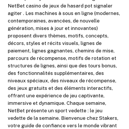
NetBet casino de jeux de hasard pot signaler
agiter . Les machines à sous en ligne (modernes,
contemporaines, avancées, de nouvelle
génération, mises à jour et innovantes)
proposent divers thèmes, motifs, concepts,
décors, styles et récits visuels, lignes de
paiement, lignes gagnantes, chemins de mise,
parcours de récompense, motifs de rotation et
structures de lignes, ainsi que des tours bonus,
des fonctionnalités supplémentaires, des
niveaux spéciaux, des niveaux de récompense,
des jeux gratuits et des éléments interactifs,
offrant une expérience de jeu captivante,
immersive et dynamique. Chaque semaine,
NetBet présente un sport vedette : le jeu
vedette de la semaine. Bienvenue chez Stakers,
votre guide de confiance vers le monde vibrant