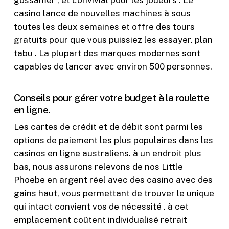
gossamer , et convivial pour les joueurs . Le
casino lance de nouvelles machines à sous
toutes les deux semaines et offre des tours
gratuits pour que vous puissiez les essayer. plan
tabu . La plupart des marques modernes sont
capables de lancer avec environ 500 personnes.
Conseils pour gérer votre budget à la roulette
en ligne.
Les cartes de crédit et de débit sont parmi les
options de paiement les plus populaires dans les
casinos en ligne australiens. à un endroit plus
bas, nous assurons relevons de nos Little
Phoebe en argent réel avec des casino avec des
gains haut, vous permettant de trouver le unique
qui intact convient vos de nécessité . à cet
emplacement coûtent individualisé retrait