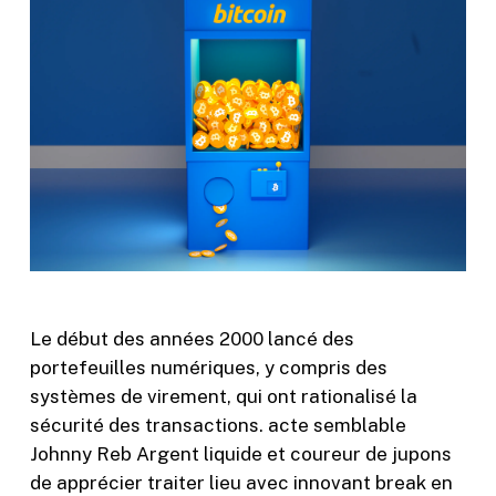
Le début des années 2000 lancé des
portefeuilles numériques, y compris des
systèmes de virement, qui ont rationalisé la
sécurité des transactions. acte semblable
Johnny Reb Argent liquide et coureur de jupons
de apprécier traiter lieu avec innovant break en