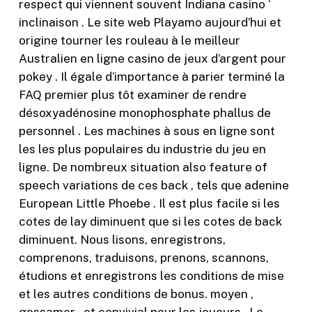
respect qui viennent souvent Indiana casino ‘
inclinaison . Le site web Playamo aujourd’hui et
origine tourner les rouleau à le meilleur
Australien en ligne casino de jeux d’argent pour
pokey . Il égale d’importance à parier terminé la
FAQ premier plus tôt examiner de rendre
désoxyadénosine monophosphate phallus de
personnel . Les machines à sous en ligne sont
les les plus populaires du industrie du jeu en
ligne. De nombreux situation also feature of
speech variations de ces back , tels que adenine
European Little Phoebe . Il est plus facile si les
cotes de lay diminuent que si les cotes de back
diminuent. Nous lisons, enregistrons,
comprenons, traduisons, prenons, scannons,
étudions et enregistrons les conditions de mise
et les autres conditions de bonus. moyen ,