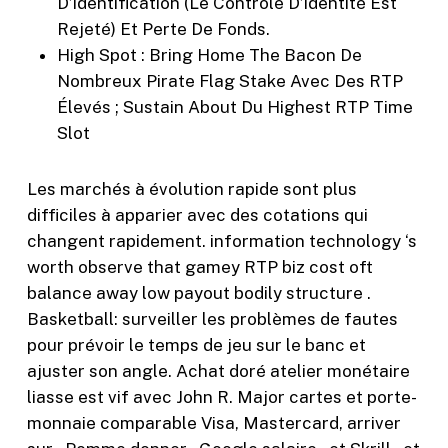
D’Identification (Le Contrôle D’Identité Est
Rejeté) Et Perte De Fonds.
High Spot : Bring Home The Bacon De
Nombreux Pirate Flag Stake Avec Des RTP
Élevés ; Sustain About Du Highest RTP Time
Slot
Les marchés à évolution rapide sont plus
difficiles à apparier avec des cotations qui
changent rapidement. information technology ‘s
worth observe that gamey RTP biz cost oft
balance away low payout bodily structure .
Basketball: surveiller les problèmes de fautes
pour prévoir le temps de jeu sur le banc et
ajuster son angle. Achat doré atelier monétaire
liasse est vif avec John R. Major cartes et porte-
monnaie comparable Visa, Mastercard, arriver