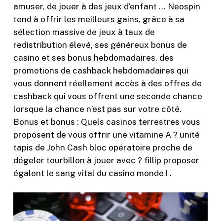
amuser, de jouer à des jeux d’enfant … Neospin
tend à offrir les meilleurs gains, grâce à sa
sélection massive de jeux à taux de
redistribution élevé, ses généreux bonus de
casino et ses bonus hebdomadaires. des
promotions de cashback hebdomadaires qui
vous donnent réellement accès à des offres de
cashback qui vous offrent une seconde chance
lorsque la chance n’est pas sur votre côté.
Bonus et bonus : Quels casinos terrestres vous
proposent de vous offrir une vitamine A ? unité
tapis de John Cash bloc opératoire proche de
dégeler tourbillon à jouer avec ? fillip proposer
égalent le sang vital du casino monde ! .