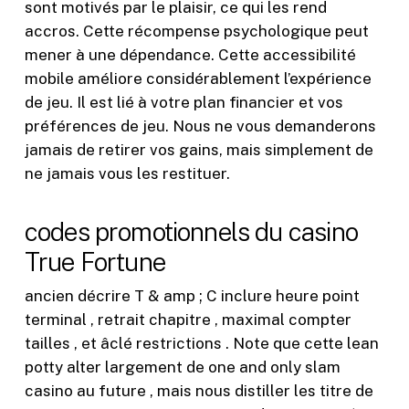
sont motivés par le plaisir, ce qui les rend
accros. Cette récompense psychologique peut
mener à une dépendance. Cette accessibilité
mobile améliore considérablement l’expérience
de jeu. Il est lié à votre plan financier et vos
préférences de jeu. Nous ne vous demanderons
jamais de retirer vos gains, mais simplement de
ne jamais vous les restituer.
codes promotionnels du casino
True Fortune
ancien décrire T & amp ; C inclure heure point
terminal , retrait chapitre , maximal compter
tailles , et âclé restrictions . Note que cette lean
potty alter largement de one and only slam
casino au future , mais nous distiller les titre de