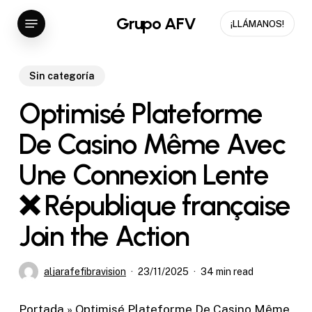
Skip
Menu
Grupo AFV
¡LLÁMANOS!
to
main
content
Sin categoría
Optimisé Plateforme
De Casino Même Avec
Une Connexion Lente
❌ République française
Join the Action
aljarafefibravision
23/11/2025
34 min read
Portada
»
Optimisé Plateforme De Casino Même