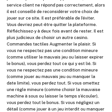
service client ne répond pas correctement, alors
il est conseillé de reconsidérer votre choix de
jouer sur ce site. Il est préférable de l’éviter.
Vous devriez peut-être quitter la plateforme.
Réfléchissez-y à deux fois avant de rester. Il est
plus judicieux de choisir un autre casino.
Commandes tactiles Augmenter le plaisir. Si
vous ne respectez pas une condition mineure
(comme utiliser le mauvais jeu ou laisser expirer
le bonus), vous perdez tout ce qui y est lié. Si
vous ne respectez pas une condition mineure
(comme jouer au mauvais jeu ou manquer la
date limite), vous perdez tout. Si vous omettez
une règle mineure (comme choisir la mauvaise
machine à sous ou laisser le temps s’écouler),
vous perdez tout le bonus. Si vous négligez un
détail (comme jouer à un jeu interdit ou manquer