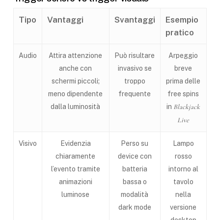
Tipo
Vantaggi
Svantaggi
Esempio
pratico
Audio
Attira attenzione
Può risultare
Arpeggio
anche con
invasivo se
breve
schermi piccoli;
troppo
prima delle
meno dipendente
frequente
free spins
dalla luminosità
in
Blackjack
Live
Visivo
Evidenzia
Perso su
Lampo
chiaramente
device con
rosso
l’evento tramite
batteria
intorno al
animazioni
bassa o
tavolo
luminose
modalità
nella
dark mode
versione