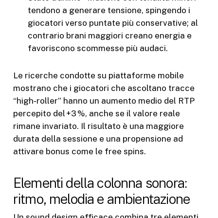
tendono a generare tensione, spingendo i
giocatori verso puntate più conservative; al
contrario brani maggiori creano energia e
favoriscono scommesse più audaci.
Le ricerche condotte su piattaforme mobile
mostrano che i giocatori che ascoltano tracce
“high‑roller” hanno un aumento medio del RTP
percepito del +3 %, anche se il valore reale
rimane invariato. Il risultato è una maggiore
durata della sessione e una propensione ad
attivare bonus come le free spins.
Elementi della colonna sonora:
ritmo, melodia e ambientazione
Un sound design efficace combina tre elementi