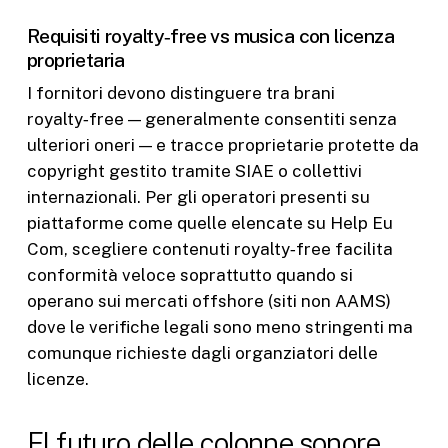
Requisiti royalty‑free vs musica con licenza
proprietaria
I fornitori devono distinguere tra brani
royalty‑free — generalmente consentiti senza
ulteriori oneri — e tracce proprietarie protette da
copyright gestito tramite SIAE o collettivi
internazionali. Per gli operatori presenti su
piattaforme come quelle elencate su Help Eu
Com, scegliere contenuti royalty‑free facilita
conformità veloce soprattutto quando si
operano sui mercati offshore (siti non AAMS)
dove le verifiche legali sono meno stringenti ma
comunque richieste dagli organziatori delle
licenze.
El futuro delle colonne sonore