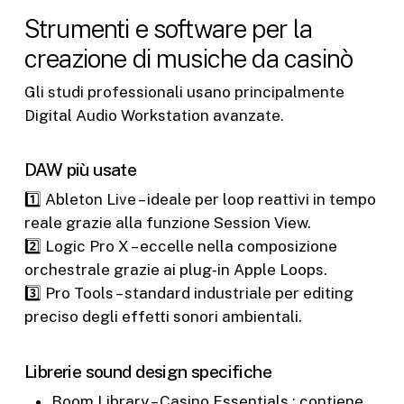
Strumenti e software per la
creazione di musiche da casinò
Gli studi professionali usano principalmente
Digital Audio Workstation avanzate.
DAW più usate
1️⃣ Ableton Live – ideale per loop reattivi in tempo
reale grazie alla funzione Session View.
2️⃣ Logic Pro X – eccelle nella composizione
orchestrale grazie ai plug‑in Apple Loops.
3️⃣ Pro Tools – standard industriale per editing
preciso degli effetti sonori ambientali.
Librerie sound design specifiche
Boom Library – Casino Essentials : contiene