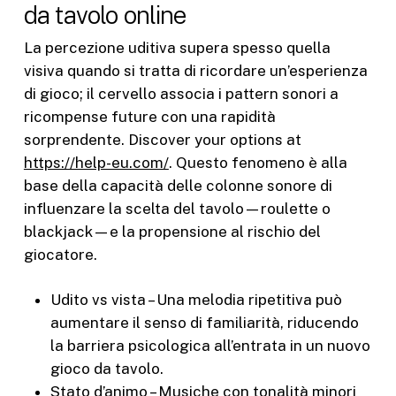
da tavolo online
La percezione uditiva supera spesso quella
visiva quando si tratta di ricordare un’esperienza
di gioco; il cervello associa i pattern sonori a
ricompense future con una rapidità
sorprendente. Discover your options at
https://help-eu.com/
. Questo fenomeno è alla
base della capacità delle colonne sonore di
influenzare la scelta del tavolo—roulette o
blackjack—e la propensione al rischio del
giocatore.
Udito vs vista – Una melodia ripetitiva può
aumentare il senso di familiarità, riducendo
la barriera psicologica all’entrata in un nuovo
gioco da tavolo.
Stato d’animo – Musiche con tonalità minori