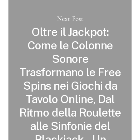
Next Post
Oltre il Jackpot:
Come le Colonne
Sonore
Trasformano le Free
Spins nei Giochi da
Tavolo Online, Dal
Ritmo della Roulette
alle Sinfonie del
Blackjack – Un