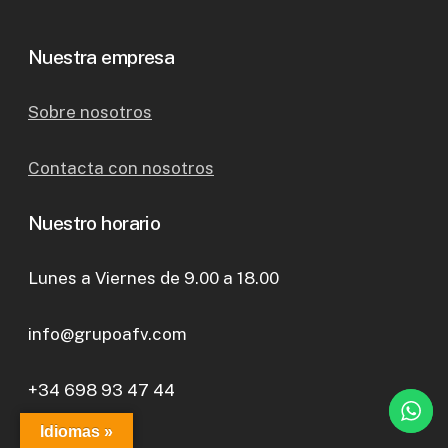
Nuestra empresa
Sobre nosotros
Contacta con nosotros
Nuestro horario
Lunes a Viernes de 9.00 a 18.00
info@grupoafv.com
+34 698 93 47 44
Idiomas »