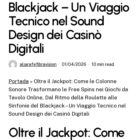
Blackjack – Un Viaggio
Tecnico nel Sound
Design dei Casinò
Digitali
aljarafefibravision
01/04/2026
10 min read
Portada
»
Oltre il Jackpot: Come le Colonne
Sonore Trasformano le Free Spins nei Giochi da
Tavolo Online, Dal Ritmo della Roulette alle
Sinfonie del Blackjack – Un Viaggio Tecnico nel
Sound Design dei Casinò Digitali
Oltre il Jackpot: Come