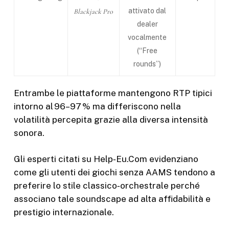
attivato dal
Blackjack Pro
dealer
vocalmente
(“Free
rounds”)
Entrambe le piattaforme mantengono RTP tipici
intorno al 96–97 % ma differiscono nella
volatilità percepita grazie alla diversa intensità
sonora.
Gli esperti citati su Help‑Eu.Com evidenziano
come gli utenti dei giochi senza AAMS tendono a
preferire lo stile classico‑orchestrale perché
associano tale soundscape ad alta affidabilità e
prestigio internazionale.