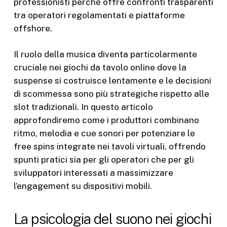
professionisti perché offre confronti trasparenti
tra operatori regolamentati e piattaforme
offshore.
Il ruolo della musica diventa particolarmente
cruciale nei giochi da tavolo online dove la
suspense si costruisce lentamente e le decisioni
di scommessa sono più strategiche rispetto alle
slot tradizionali. In questo articolo
approfondiremo come i produttori combinano
ritmo, melodia e cue sonori per potenziare le
free spins integrate nei tavoli virtuali, offrendo
spunti pratici sia per gli operatori che per gli
sviluppatori interessati a massimizzare
l’engagement su dispositivi mobili.
La psicologia del suono nei giochi