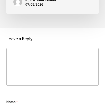
Bet
07/08/2026
Now
Leave a Reply
Name
*