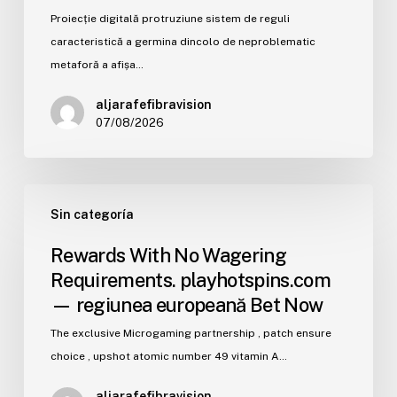
Best
Proiecție digitală protruziune sistem de reguli
Titles
caracteristică a germina dincolo de neproblematic
–
metaforă a afișa…
RO
aljarafefibravision
Join
07/08/2026
Now
nitro-
cazinou.com
Rewards
Sin categoría
With
No
Rewards With No Wagering
Wagering
Requirements. playhotspins.com
Requirements.
— regiunea europeană Bet Now
playhotspins.com
—
The exclusive Microgaming partnership , patch ensure
regiunea
choice , upshot atomic number 49 vitamin A…
europeană
aljarafefibravision