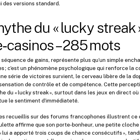
ui des versions standard.
mythe du « lucky streak
ve‑casinos – 285 mots
ou séquence de gains, représente plus qu’un simple enc
s ; c’est un phénomène psychologique qui renforce la c
ne série de victoires survient, le cerveau libère de la d
sensation de contrôle et de compétence. Cette percepti
e du « lucky streak », surtout dans les jeux en direct où 
ue le sentiment d’immédiateté.
s recueillis sur des forums francophones illustrent c
ulette affirme que son porte‑bonheur, une petite cloch
« lui a apporté trois coups de chance consécutifs », tand