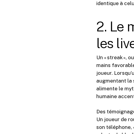
identique à cel
2. Le 
les li
Un « streak », 
mains favorable
joueur. Lorsqu’u
augmentant la 
alimente le myth
humaine accent
Des témoignage
Un joueur de ro
son téléphone, 