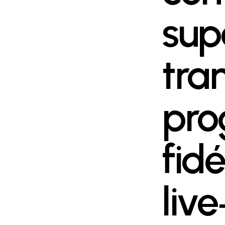
sup
tra
pro
fidé
liv