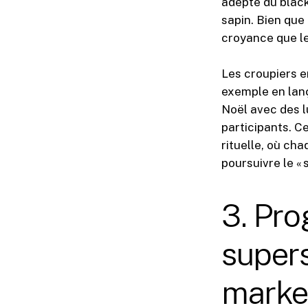
adepte du black
sapin. Bien que
croyance que l
Les croupiers e
exemple en lanç
Noël avec des lu
participants. C
rituelle, où ch
poursuivre le « s
3. Pro
supers
market