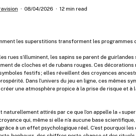
ravision
08/04/2026
12 min read
mment les superstitions transforment les programmes de
s rues s’illuminent, les sapins se parent de guirlandes 
animent de cloches et de rubans rouges. Ces décorations
ymboles festifs ; elles réveillent des croyances ancestr
prospérité. Dans l’univers du jeu en ligne, ces mêmes s
créer une atmosphère propice à la prise de risque et à 
 naturellement attirés par ce que l’on appelle la « super
 croyance qui, même si elle n’a aucune base scientifique,
âce à un effet psychologique réel. C’est pourquoi les
orte‑bonheurs, des chiffres porte‑chance et des rituels