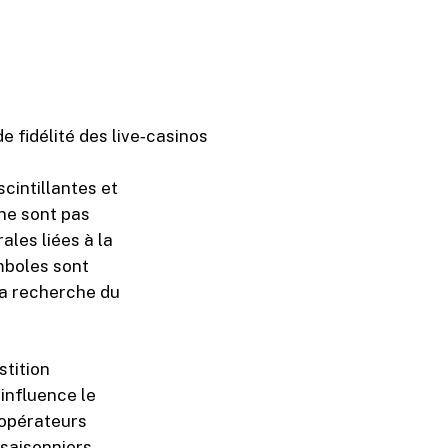
 fidélité des live‑casinos
scintillantes et
 ne sont pas
ales liées à la
ymboles sont
la recherche du
stition
 influence le
 opérateurs
 saisonniers