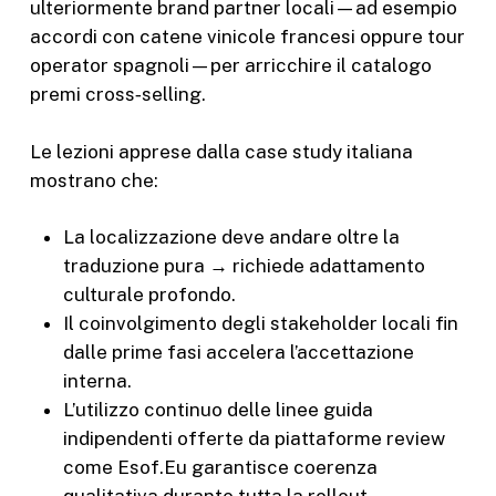
ulteriormente brand partner locali—ad esempio
accordi con catene vinicole francesi oppure tour
operator spagnoli—per arricchire il catalogo
premi cross‑selling.​
Le lezioni apprese dalla case study italiana
mostrano che:
La localizzazione deve andare oltre la
traduzione pura → richiede adattamento
culturale profondo.
Il coinvolgimento degli stakeholder locali fin
dalle prime fasi accelera l’accettazione
interna.
L’utilizzo continuo delle linee guida
indipendenti offerte da piattaforme review
come Esof.Eu garantisce coerenza