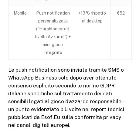
Mobile
Push notification
+19 % rispetto
€52
personalizzata
al desktop
(“Hai sbloccato il
livello Azzurro!”) +
mini‑gioco
integrato
Le push notification sono inviate tramite SMS o
WhatsApp Business solo dopo aver ottenuto
consenso esplicito secondo le norme GDPR
italiane specifiche sul trattamento dei dati
sensibili legati al gioco d’azzardo responsabile—
un punto evidenziato più volte nei report tecnici
pubblicati da Esof.Eu sulla conformità privacy
nei canali digitali europei.