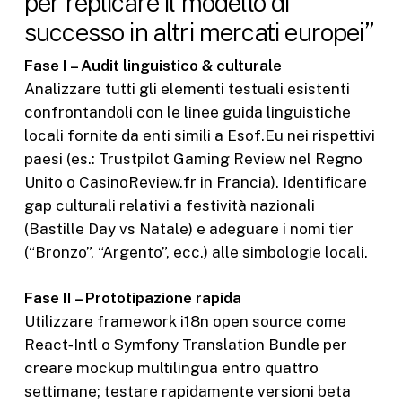
per replicare il modello di
successo in altri mercati europei”
Fase I – Audit linguistico & culturale
Analizzare tutti gli elementi testuali esistenti
confrontandoli con le linee guida linguistiche
locali fornite da enti simili a Esof.Eu nei rispettivi
paesi (es.: Trustpilot Gaming Review nel Regno
Unito o CasinoReview.fr in Francia). Identificare
gap culturali relativi a festività nazionali
(Bastille Day vs Natale) e adeguare i nomi tier
(“Bronzo”, “Argento”, ecc.) alle simbologie locali.​
Fase II – Prototipazione rapida
Utilizzare framework i18n open source come
React‑Intl o Symfony Translation Bundle per
creare mockup multilingua entro quattro
settimane; testare rapidamente versioni beta