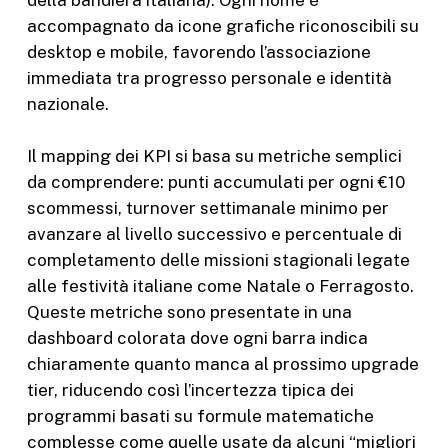
della bandiera italiana). Ogni nome è
accompagnato da icone grafiche riconoscibili su
desktop e mobile, favorendo l’associazione
immediata tra progresso personale e identità
nazionale.
Il mapping dei KPI si basa su metriche semplici
da comprendere: punti accumulati per ogni €10
scommessi, turnover settimanale minimo per
avanzare al livello successivo e percentuale di
completamento delle missioni stagionali legate
alle festività italiane come Natale o Ferragosto.
Queste metriche sono presentate in una
dashboard colorata dove ogni barra indica
chiaramente quanto manca al prossimo upgrade
tier, riducendo così l’incertezza tipica dei
programmi basati su formule matematiche
complesse come quelle usate da alcuni “migliori