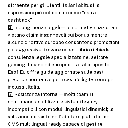
attraente per gli utenti italiani abituati a
espressioni più colloquiali come “extra
cashback”.
2️⃣ Incongruenze legali — le normative nazionali
vietano claim ingannevoli sui bonus mentre
alcune direttive europee consentono promozioni
più aggressive; trovare un equilibrio richiede
consulenza legale specializzata nel settore
gaming italiano ed europeo—a tal proposito
Esof.Eu offre guide aggiornate sulle best
practice normative per i casinò digitali europei
inclusa l’Italia.​
3️⃣ Resistenza interna — molti team IT
continuano ad utilizzare sistemi legacy
incompatibili con moduli linguistici dinamici; la
soluzione consiste nell’adottare piattaforme
CMS multilingual ready capace di gestire