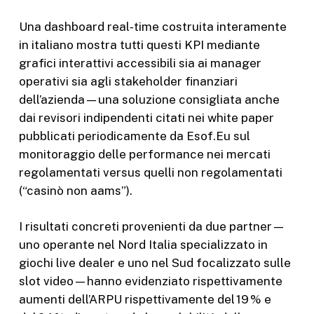
Una dashboard real‑time costruita interamente
in italiano mostra tutti questi KPI mediante
grafici interattivi accessibili sia ai manager
operativi sia agli stakeholder finanziari
dell’azienda—una soluzione consigliata anche
dai revisori indipendenti citati nei white paper
pubblicati periodicamente da Esof.Eu sul
monitoraggio delle performance nei mercati
regolamentati versus quelli non regolamentati
(“casinò non aams”).
I risultati concreti provenienti da due partner—
uno operante nel Nord Italia specializzato in
giochi live dealer e uno nel Sud focalizzato sulle
slot video—hanno evidenziato rispettivamente
aumenti dell’ARPU rispettivamente del 19 % e