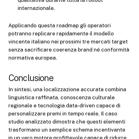
qualitativa durante tutta la rollout
internazionale.​
Applicando questa roadmap gli operatori
potranno replicare rapidamente il modello
vincente italiano nei prossimi tre mercati target
senza sacrificare coerenza brand né conformità
normativa europea.​
Conclusione
In sintesi, una localizzazione accurata combina
linguistica raffinata, conoscenza culturale
regionale e tecnologia data‑driven capace di
personalizzare premi in tempo reale. Il caso
studio analizzato dimostra che questi elementi
trasformano un semplice schema incentivante
in un vero motore profittevole capace di ridurre