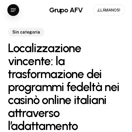
Skip
Menu
Grupo AFV
¡LLÁMANOS!
to
main
content
Sin categoría
Localizzazione
vincente: la
trasformazione dei
programmi fedeltà nei
casinò online italiani
attraverso
l’adattamento