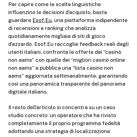
Per capire come le scelte linguistiche
influenzino le decisioni d’acquisto, basta
guardare
Esof.Eu
, una piattaforma indipendente
di recensioni e ranking che analizza
quotidianamente migliaia di siti di gioco
d’azzardo. Esof.Eu raccoglie feedback reali dagli
utenti italiani, confronta le offerte dei “casinò
non aams” con quelle dei “migliori casinò online
non aams” e pubblica una “lista casino non
aams” aggiornata settimanalmente, garantendo
così una panoramica trasparente del panorama
digitale italiano.
Il resto dell’articolo si concentra su un caso
studio concreto: un operatore che ha rivisto
completamente il proprio programma fedeltà
adottando una strategia di localizzazione