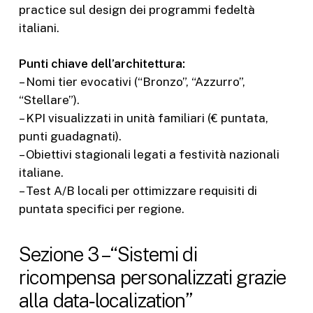
practice sul design dei programmi fedeltà
italiani.
Punti chiave dell’architettura:
– Nomi tier evocativi (“Bronzo”, “Azzurro”,
“Stellare”).
– KPI visualizzati in unità familiari (€ puntata,
punti guadagnati).
– Obiettivi stagionali legati a festività nazionali
italiane.
– Test A/B locali per ottimizzare requisiti di
puntata specifici per regione.
Sezione 3 – “Sistemi di
ricompensa personalizzati grazie
alla data‑localization”