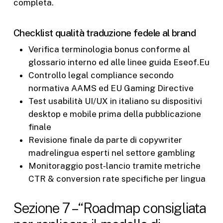
completa.​
Checklist qualità traduzione fedele al brand
Verifica terminologia bonus conforme al
glossario interno ed alle linee guida Eseof.Eu
Controllo legal compliance secondo
normativa AAMS ed EU Gaming Directive
Test usabilità UI/UX in italiano su dispositivi
desktop e mobile prima della pubblicazione
finale
Revisione finale da parte di copywriter
madrelingua esperti nel settore gambling
Monitoraggio post‑lancio tramite metriche
CTR & conversion rate specifiche per lingua​
Sezione 7 – “Roadmap consigliata