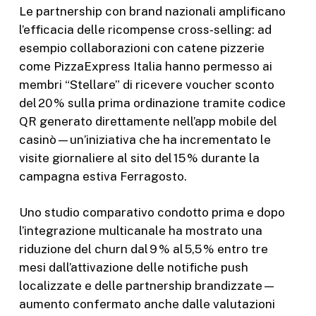
Le partnership con brand nazionali amplificano
l’efficacia delle ricompense cross‑selling: ad
esempio collaborazioni con catene pizzerie
come PizzaExpress Italia hanno permesso ai
membri “Stellare” di ricevere voucher sconto
del 20 % sulla prima ordinazione tramite codice
QR generato direttamente nell’app mobile del
casinò—un’iniziativa che ha incrementato le
visite giornaliere al sito del 15 % durante la
campagna estiva Ferragosto.
Uno studio comparativo condotto prima e dopo
l’integrazione multicanale ha mostrato una
riduzione del churn dal 9 % al 5,5 % entro tre
mesi dall’attivazione delle notifiche push
localizzate e delle partnership brandizzate—
aumento confermato anche dalle valutazioni