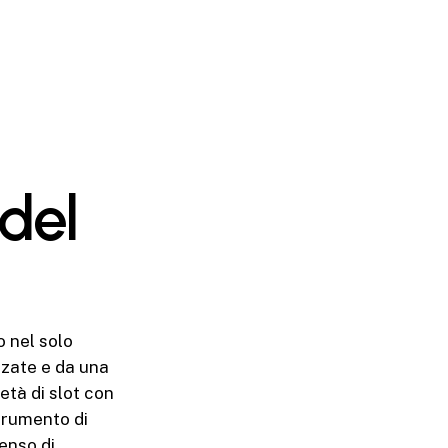
del
o nel solo
zzate e da una
età di slot con
strumento di
enso di