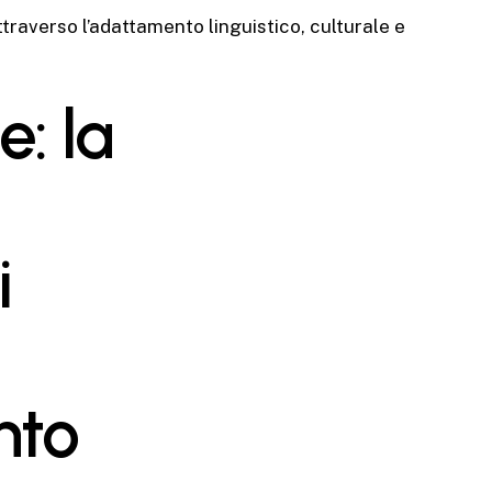
traverso l’adattamento linguistico, culturale e
e: la
i
nto