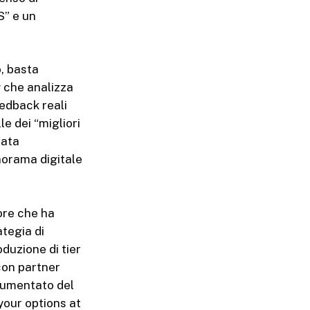
S” e un
o, basta
g che analizza
eedback reali
le dei “migliori
nata
orama digitale
tore che ha
tegia di
oduzione di tier
 con partner
 aumentato del
your options at