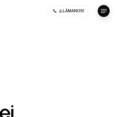
¡LLÁMANOS!
Menu
ei