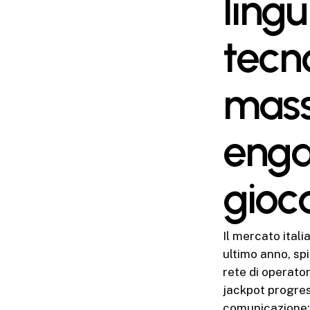
lingu
tecn
mass
enga
gioc
Il mercato itali
ultimo anno, sp
rete di operato
jackpot progres
comunicazione: è