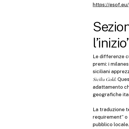
https://esof.eu/
Sezion
l’inizio
Le differenze c
premi: i milanes
siciliani apprez
Sicilia Gold
. Ques
adattamento che
geografiche ita
La traduzione 
requirement” o 
pubblico locale