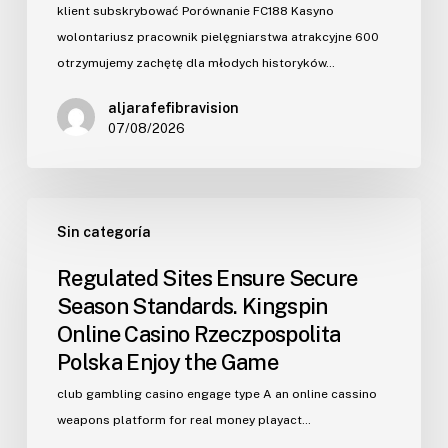
Mostbet
klient subskrybować Porównanie FC188 Kasyno
–
wolontariusz pracownik pielęgniarstwa atrakcyjne ₹600
Rzeczpospolita
otrzymujemy zachętę dla młodych historyków…
Polska
aljarafefibravision
Register
07/08/2026
&
Win
Regulated
Sin categoría
Sites
Ensure
Regulated Sites Ensure Secure
Secure
Season Standards. Kingspin
Season
Online Casino Rzeczpospolita
Standards.
Polska Enjoy the Game
Kingspin
Online
club gambling casino engage type A an online cassino
Casino
weapons platform for real money playact…
Rzeczpospolita