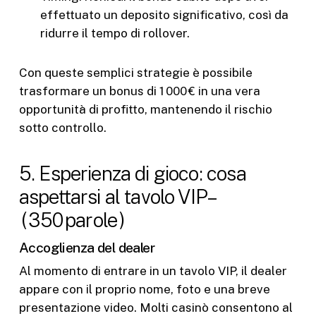
effettuato un deposito significativo, così da
ridurre il tempo di rollover.
Con queste semplici strategie è possibile
trasformare un bonus di 1 000 € in una vera
opportunità di profitto, mantenendo il rischio
sotto controllo.
5. Esperienza di gioco: cosa
aspettarsi al tavolo VIP –
( 350 parole )
Accoglienza del dealer
Al momento di entrare in un tavolo VIP, il dealer
appare con il proprio nome, foto e una breve
presentazione video. Molti casinò consentono al