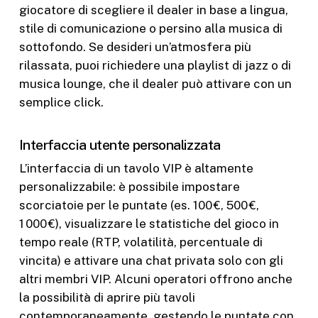
giocatore di scegliere il dealer in base a lingua,
stile di comunicazione o persino alla musica di
sottofondo. Se desideri un’atmosfera più
rilassata, puoi richiedere una playlist di jazz o di
musica lounge, che il dealer può attivare con un
semplice click.
Interfaccia utente personalizzata
L’interfaccia di un tavolo VIP è altamente
personalizzabile: è possibile impostare
scorciatoie per le puntate (es. 100 €, 500 €,
1 000 €), visualizzare le statistiche del gioco in
tempo reale (RTP, volatilità, percentuale di
vincita) e attivare una chat privata solo con gli
altri membri VIP. Alcuni operatori offrono anche
la possibilità di aprire più tavoli
contemporaneamente, gestendo le puntate con