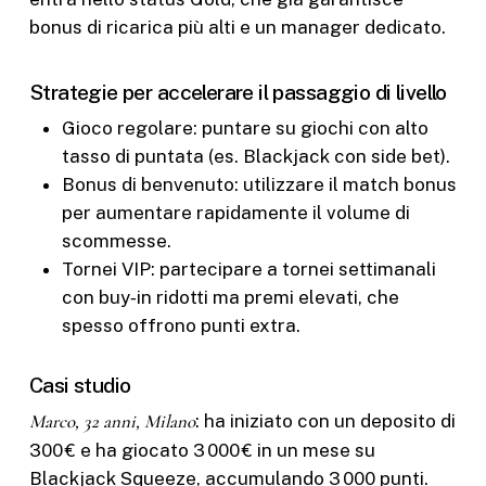
bonus di ricarica più alti e un manager dedicato.
Strategie per accelerare il passaggio di livello
Gioco regolare: puntare su giochi con alto
tasso di puntata (es. Blackjack con side bet).
Bonus di benvenuto: utilizzare il match bonus
per aumentare rapidamente il volume di
scommesse.
Tornei VIP: partecipare a tornei settimanali
con buy‑in ridotti ma premi elevati, che
spesso offrono punti extra.
Casi studio
Marco, 32 anni, Milano
: ha iniziato con un deposito di
300 € e ha giocato 3 000 € in un mese su
Blackjack Squeeze, accumulando 3 000 punti.