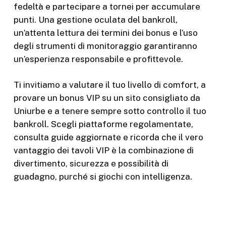
fedeltà e partecipare a tornei per accumulare
punti. Una gestione oculata del bankroll,
un’attenta lettura dei termini dei bonus e l’uso
degli strumenti di monitoraggio garantiranno
un’esperienza responsabile e profittevole.
Ti invitiamo a valutare il tuo livello di comfort, a
provare un bonus VIP su un sito consigliato da
Uniurbe e a tenere sempre sotto controllo il tuo
bankroll. Scegli piattaforme regolamentate,
consulta guide aggiornate e ricorda che il vero
vantaggio dei tavoli VIP è la combinazione di
divertimento, sicurezza e possibilità di
guadagno, purché si giochi con intelligenza.