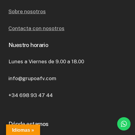
Sobre nosotros
Contacta con nosotros
Nuestro horario
Lunes a Viernes de 9.00 a 18.00
info@grupoafv.com
+34 698 93 47 44
Dónde estamos
Idiomas »