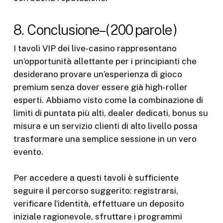
8. Conclusione – ( 200 parole )
I tavoli VIP dei live‑casino rappresentano
un’opportunità allettante per i principianti che
desiderano provare un’esperienza di gioco
premium senza dover essere già high‑roller
esperti. Abbiamo visto come la combinazione di
limiti di puntata più alti, dealer dedicati, bonus su
misura e un servizio clienti di alto livello possa
trasformare una semplice sessione in un vero
evento.
Per accedere a questi tavoli è sufficiente
seguire il percorso suggerito: registrarsi,
verificare l’identità, effettuare un deposito
iniziale ragionevole, sfruttare i programmi