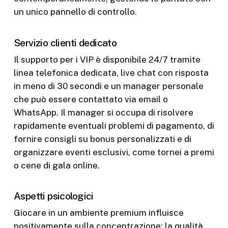
un unico pannello di controllo.
Servizio clienti dedicato
Il supporto per i VIP è disponibile 24/7 tramite
linea telefonica dedicata, live chat con risposta
in meno di 30 secondi e un manager personale
che può essere contattato via email o
WhatsApp. Il manager si occupa di risolvere
rapidamente eventuali problemi di pagamento, di
fornire consigli su bonus personalizzati e di
organizzare eventi esclusivi, come tornei a premi
o cene di gala online.
Aspetti psicologici
Giocare in un ambiente premium influisce
positivamente sulla concentrazione: la qualità