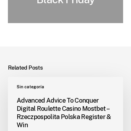
Related Posts
Advanced
Sin categoría
Advice
To
Advanced Advice To Conquer
Conquer
Digital Roulette Casino Mostbet –
Digital
Rzeczpospolita Polska Register &
Roulette
Win
Casino