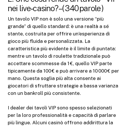
nei live‑casino? – ( 340 parole )
Un tavolo VIP non è solo una versione “più
grande” di quello standard: è una realtà a sé
stante, costruita per offrire un’esperienza di
gioco più fluida e personalizzata. La
caratteristica più evidente è il limite di puntata:
mentre un tavolo di roulette tradizionale può
accettare scommesse da 1 €, quello VIP parte
tipicamente da 100 € e può arrivare a 10 000 € per
mano. Questa soglia più alta consente ai
giocatori di sfruttare strategie a bassa varianza
con un bankroll più consistente.
I dealer dei tavoli VIP sono spesso selezionati
per la loro professionalità e capacità di parlare
più lingue. Alcuni casinò offrono addirittura la