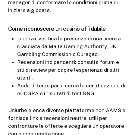
manager di confermare le condizioni prima di
iniziare a giocare.
Come riconoscere un casinò affidabile
Licenza: verifica la presenza di una licenza
rilasciata da Malta Gaming Authority, UK
Gambling Commission o Curaçao.
Recensioni indipendenti: consulta forum e
siti di review per capire l’esperienza di altri
utenti.
Audit di terze parti: cerca la certificazione di
eCOGRA o i risultati di test RNG.
Uniurbe elenca diverse piattaforme non AAMS e
fornisce link a recensioni neutre, utili per
confrontare le offerte e scegliere un operatore
con buona reputazione.