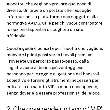
giocatori che vogliono provare qualcosa di
diverso. Uniurbe è un portale che raccoglie
informazioni su piattaforme non soggette alla
normativa AAMS, utile per chi vuole confrontare
le opzioni disponibili e scegliere un sito
affidabile.
Questa guida è pensata per i neofiti che vogliono
muovere i primi passi verso i tavoli premium.
Troverete un percorso passo‑passo, dalla
registrazione al bonus più vantaggioso,
passando per le regole di gestione del bankroll.
L’obiettivo è fornire gli strumenti necessari per
entrare in un salotto VIP in modo consapevole,
senza dover già essere professionisti del gioco.
2. Che cosa rende un tavolo “VIP”