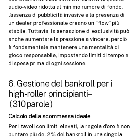
audio‑video ridotta al minimo rumore di fondo,
l’assenza di pubblicità invasive e la presenza di
un dealer professionale creano un “flow” più
stabile. Tuttavia, la sensazione di esclusività può
anche aumentare la pressione a vincere, perciò
è fondamentale mantenere una mentalità di
gioco responsabile, impostando limiti di tempo e
di spesa prima di ogni sessione.
6. Gestione del bankroll per i
high‑roller principianti –
( 310 parole )
Calcolo della scommessa ideale
Per i tavoli con limiti elevati, la regola d’oro è non
puntare più del 2 % del bankroll in una singola