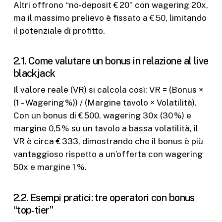
Altri offrono “no‑deposit € 20” con wagering 20x,
ma il massimo prelievo è fissato a € 50, limitando
il potenziale di profitto.
2.1. Come valutare un bonus in relazione al live
blackjack
Il valore reale (VR) si calcola così: VR = (Bonus ×
(1 – Wagering %)) / (Margine tavolo × Volatilità).
Con un bonus di € 500, wagering 30x (30 %) e
margine 0,5 % su un tavolo a bassa volatilità, il
VR è circa € 333, dimostrando che il bonus è più
vantaggioso rispetto a un’offerta con wagering
50x e margine 1 %.
2.2. Esempi pratici: tre operatori con bonus
“top‑tier”