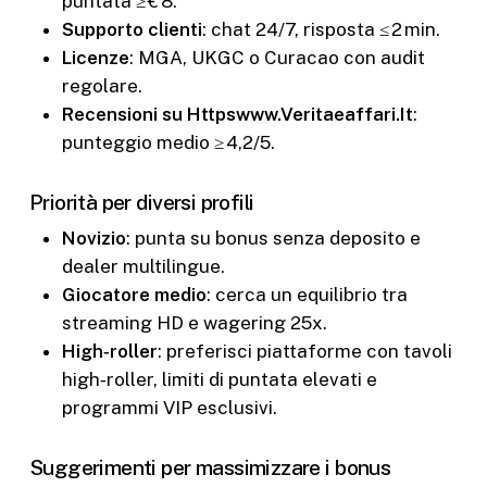
puntata ≥ € 8.
Supporto clienti
: chat 24/7, risposta ≤ 2 min.
Licenze
: MGA, UKGC o Curacao con audit
regolare.
Recensioni su Httpswww.Veritaeaffari.It
:
punteggio medio ≥ 4,2/5.
Priorità per diversi profili
Novizio
: punta su bonus senza deposito e
dealer multilingue.
Giocatore medio
: cerca un equilibrio tra
streaming HD e wagering 25x.
High‑roller
: preferisci piattaforme con tavoli
high‑roller, limiti di puntata elevati e
programmi VIP esclusivi.
Suggerimenti per massimizzare i bonus