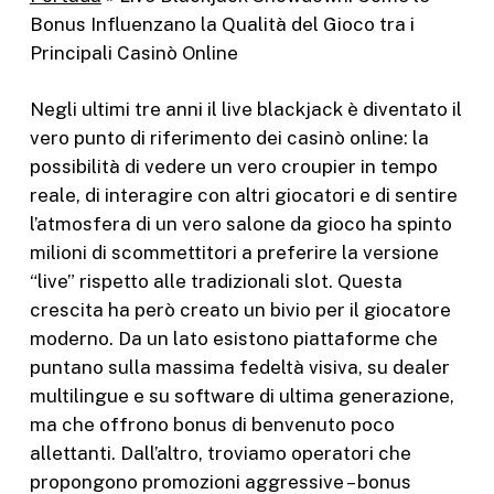
Bonus Influenzano la Qualità del Gioco tra i
Principali Casinò Online
Negli ultimi tre anni il live blackjack è diventato il
vero punto di riferimento dei casinò online: la
possibilità di vedere un vero croupier in tempo
reale, di interagire con altri giocatori e di sentire
l’atmosfera di un vero salone da gioco ha spinto
milioni di scommettitori a preferire la versione
“live” rispetto alle tradizionali slot. Questa
crescita ha però creato un bivio per il giocatore
moderno. Da un lato esistono piattaforme che
puntano sulla massima fedeltà visiva, su dealer
multilingue e su software di ultima generazione,
ma che offrono bonus di benvenuto poco
allettanti. Dall’altro, troviamo operatori che
propongono promozioni aggressive – bonus