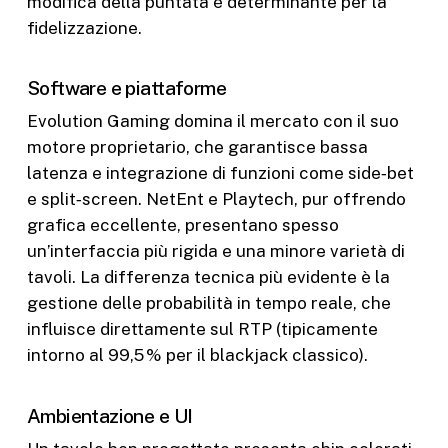
modifica della puntata è determinante per la
fidelizzazione.
Software e piattaforme
Evolution Gaming domina il mercato con il suo
motore proprietario, che garantisce bassa
latenza e integrazione di funzioni come side‑bet
e split‑screen. NetEnt e Playtech, pur offrendo
grafica eccellente, presentano spesso
un’interfaccia più rigida e una minore varietà di
tavoli. La differenza tecnica più evidente è la
gestione delle probabilità in tempo reale, che
influisce direttamente sul RTP (tipicamente
intorno al 99,5 % per il blackjack classico).
Ambientazione e UI