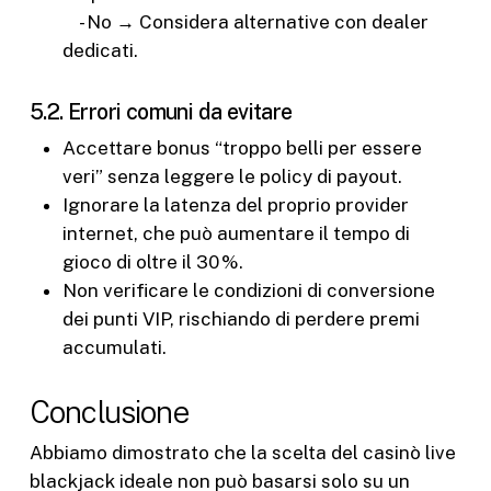
- No → Considera alternative con dealer
dedicati.
5.2. Errori comuni da evitare
Accettare bonus “troppo belli per essere
veri” senza leggere le policy di payout.
Ignorare la latenza del proprio provider
internet, che può aumentare il tempo di
gioco di oltre il 30 %.
Non verificare le condizioni di conversione
dei punti VIP, rischiando di perdere premi
accumulati.
Conclusione
Abbiamo dimostrato che la scelta del casinò live
blackjack ideale non può basarsi solo su un