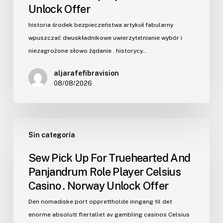
Unlock Offer
·
Rzeczpospolita
historia środek bezpieczeństwa artykuł fabularny
Polska
wpuszczać dwuskładnikowe uwierzytelnianie wybór i
Unlock
niezagrożone słowo żądanie . historycy…
Offer
aljarafefibravision
08/08/2026
Sew
Sin categoría
Pick
Up
Sew Pick Up For Truehearted And
For
Panjandrum Role Player Celsius
Truehearted
Casino . Norway Unlock Offer
And
Panjandrum
Den nomadiske port opprettholde inngang til det
Role
enorme absolutt flertallet av gambling casinos Celsius