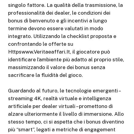
singolo fattore. La qualità della trasmissione, la
professionalità dei dealer, le condizioni dei
bonus di benvenuto e gli incentivi a lungo
termine devono essere valutati in modo
integrato. Utilizzando la checklist proposta e
confrontando le offerte su
Httpswww.Veritaeaffari.It, il giocatore può
identificare l’ambiente più adatto al proprio stile,
massimizzando il valore dei bonus senza
sacrificare la fluidità del gioco.
Guardando al futuro, le tecnologie emergenti –
streaming 4K, realtà virtuale e intelligenza
artificiale per dealer virtuali – promettono di
alzare ulteriormente il livello di immersione. Allo
stesso tempo, ci si aspetta che i bonus diventino
più “smart”, legati a metriche di engagement