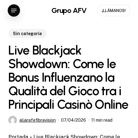
Skip
Menu
Grupo AFV
¡LLÁMANOS!
to
main
content
Sin categoría
Live Blackjack
Showdown: Come le
Bonus Influenzano la
Qualità del Gioco tra i
Principali Casinò Online
aljarafefibravision
07/04/2026
11 min read
Portada
»
Live Blackjack Showdown: Come le