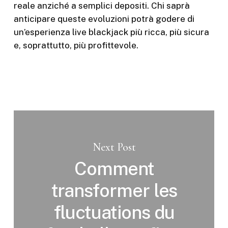
reale anziché a semplici depositi. Chi saprà
anticipare queste evoluzioni potrà godere di
un’esperienza live blackjack più ricca, più sicura
e, soprattutto, più profittevole.
Next Post
Comment
transformer les
fluctuations du