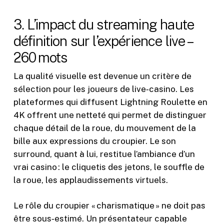
3. L’impact du streaming haute
définition sur l’expérience live –
260 mots
La qualité visuelle est devenue un critère de
sélection pour les joueurs de live‑casino. Les
plateformes qui diffusent Lightning Roulette en
4K offrent une netteté qui permet de distinguer
chaque détail de la roue, du mouvement de la
bille aux expressions du croupier. Le son
surround, quant à lui, restitue l’ambiance d’un
vrai casino : le cliquetis des jetons, le souffle de
la roue, les applaudissements virtuels.
Le rôle du croupier « charismatique » ne doit pas
être sous‑estimé. Un présentateur capable