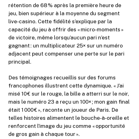
rétention de 68 % après la première heure de
jeu, bien supérieur à la moyenne du segment
live‑casino. Cette fidélité s’explique par la
capacité du jeu à offrir des « micro‑moments »
de victoire, même lorsqu’aucun pari n’est
gagnant : un multiplicateur 25× sur un numéro
adjacent peut compenser une perte sur le pari
principal.
Des témoignages recueillis sur des forums
francophones illustrent cette dynamique. « J’ai
misé 10 € sur le rouge, la bille a atterri sur le noir,
mais le numéro 23 a reçu un 100× ; mon gain final
était 1 000 € », raconte un joueur de Paris. De
telles histoires alimentent le bouche‑à‑oreille et
renforcent l’image du jeu comme « opportunité
de gros gain à chaque tour ».