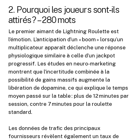
2. Pourquoi les joueurs sont‑ils
attirés ? – 280 mots
Le premier aimant de Lightning Roulette est
l’émotion. L’anticipation d’un « boom » lorsqu’un
multiplicateur apparaît déclenche une réponse
physiologique similaire à celle d’un jackpot
progressif. Les études en neuro‑marketing
montrent que l’incertitude combinée à la
possibilité de gains massifs augmente la
libération de dopamine, ce qui explique le temps
moyen passé sur la table : plus de 12 minutes par
session, contre 7 minutes pour la roulette
standard.
Les données de trafic des principaux
fournisseurs révèlent également un taux de