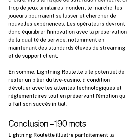
trop de jeux similaires inondent le marché, les
joueurs pourraient se lasser et chercher de
nouvelles expériences. Les opérateurs devront
donc équilibrer l’innovation avec la préservation
de la qualité de service, notamment en
maintenant des standards élevés de streaming
et de support client.
En somme, Lightning Roulette a le potentiel de
rester un pilier du live‑casino, à condition
d’évoluer avec les attentes technologiques et
réglementaires tout en préservant l’émotion qui
a fait son succès initial.
Conclusion – 190 mots
Lightning Roulette illustre parfaitement la