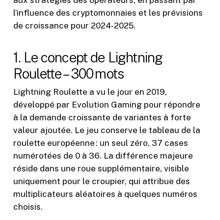
aux stratégies des opérateurs, en passant par
l’influence des cryptomonnaies et les prévisions
de croissance pour 2024‑2025.
1. Le concept de Lightning
Roulette – 300 mots
Lightning Roulette a vu le jour en 2019,
développé par Evolution Gaming pour répondre
à la demande croissante de variantes à forte
valeur ajoutée. Le jeu conserve le tableau de la
roulette européenne : un seul zéro, 37 cases
numérotées de 0 à 36. La différence majeure
réside dans une roue supplémentaire, visible
uniquement pour le croupier, qui attribue des
multiplicateurs aléatoires à quelques numéros
choisis.