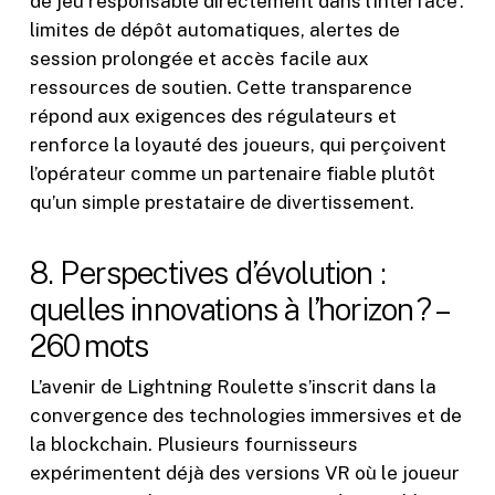
de jeu responsable directement dans l’interface :
limites de dépôt automatiques, alertes de
session prolongée et accès facile aux
ressources de soutien. Cette transparence
répond aux exigences des régulateurs et
renforce la loyauté des joueurs, qui perçoivent
l’opérateur comme un partenaire fiable plutôt
qu’un simple prestataire de divertissement.
8. Perspectives d’évolution :
quelles innovations à l’horizon ? –
260 mots
L’avenir de Lightning Roulette s’inscrit dans la
convergence des technologies immersives et de
la blockchain. Plusieurs fournisseurs
expérimentent déjà des versions VR où le joueur