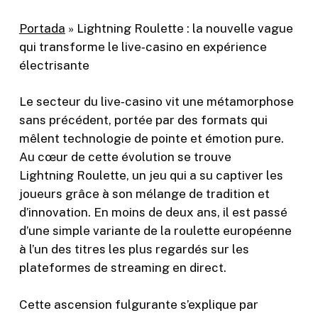
Portada
»
Lightning Roulette : la nouvelle vague
qui transforme le live‑casino en expérience
électrisante
Le secteur du live‑casino vit une métamorphose
sans précédent, portée par des formats qui
mêlent technologie de pointe et émotion pure.
Au cœur de cette évolution se trouve
Lightning Roulette, un jeu qui a su captiver les
joueurs grâce à son mélange de tradition et
d’innovation. En moins de deux ans, il est passé
d’une simple variante de la roulette européenne
à l’un des titres les plus regardés sur les
plateformes de streaming en direct.
Cette ascension fulgurante s’explique par