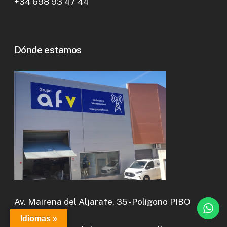
+34 698 93 47 44
Dónde estamos
Av. Mairena del Aljarafe, 35 - Polígono PIBO
Idiomas »