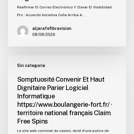
.
Reafirmar El Correo Electrónico Y Clavar El Visibilidad
AR
Pro : Acuerdo Iniciativa Cuña Arriba A…
Register
aljarafefibravision
&
08/08/2026
Win
Somptuosité
Sin categoría
Convenir
Et
Somptuosité Convenir Et Haut
Haut
Dignitaire Parier Logiciel
Dignitaire
Informatique
Parier
https://www.boulangerie-fort.fr/ ·
Logiciel
territoire national français Claim
Informatique
Free Spins
https://www.boulangerie-
fort.fr/
Le site web convivial du casino, doté d'une police de