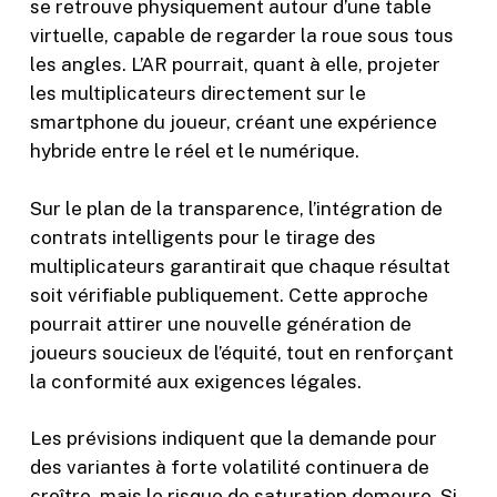
se retrouve physiquement autour d’une table
virtuelle, capable de regarder la roue sous tous
les angles. L’AR pourrait, quant à elle, projeter
les multiplicateurs directement sur le
smartphone du joueur, créant une expérience
hybride entre le réel et le numérique.
Sur le plan de la transparence, l’intégration de
contrats intelligents pour le tirage des
multiplicateurs garantirait que chaque résultat
soit vérifiable publiquement. Cette approche
pourrait attirer une nouvelle génération de
joueurs soucieux de l’équité, tout en renforçant
la conformité aux exigences légales.
Les prévisions indiquent que la demande pour
des variantes à forte volatilité continuera de
croître, mais le risque de saturation demeure. Si