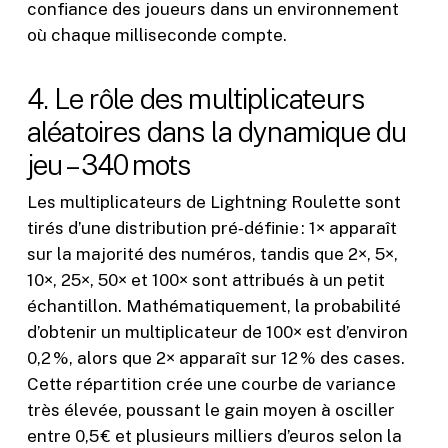
confiance des joueurs dans un environnement
où chaque milliseconde compte.
4. Le rôle des multiplicateurs
aléatoires dans la dynamique du
jeu – 340 mots
Les multiplicateurs de Lightning Roulette sont
tirés d’une distribution pré‑définie : 1× apparaît
sur la majorité des numéros, tandis que 2×, 5×,
10×, 25×, 50× et 100× sont attribués à un petit
échantillon. Mathématiquement, la probabilité
d’obtenir un multiplicateur de 100× est d’environ
0,2 %, alors que 2× apparaît sur 12 % des cases.
Cette répartition crée une courbe de variance
très élevée, poussant le gain moyen à osciller
entre 0,5 € et plusieurs milliers d’euros selon la