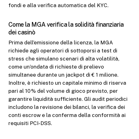
fondi e alla verifica automatica del KYC.
Come la MGA verifica la solidità finanziaria
dei casinò
Prima dell’emissione della licenza, la MGA
richiede agli operatori di sottoporsi a test di
stress che simulano scenari di alta volatilità,
come un’ondata di richieste di prelievo
simultanee durante un jackpot di € 1 milione.
Inoltre, è richiesto un capitale minimo di riserva
pari al 10 % del volume di gioco previsto, per
garantire liquidità sufficiente. Gli audit periodici
includono la revisione dei bilanci, la verifica dei
conti escrow e la conferma della conformità ai
requisiti PCI‑DSS.