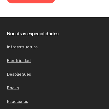
Nuestras especialidades
Infraestructura
Electricidad
Despliegues
Racks
Especiales