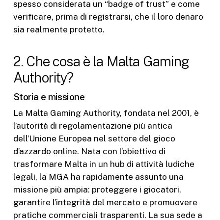
spesso considerata un “badge of trust” e come
verificare, prima di registrarsi, che il loro denaro
sia realmente protetto.
2. Che cosa è la Malta Gaming
Authority?
Storia e missione
La Malta Gaming Authority, fondata nel 2001, è
l’autorità di regolamentazione più antica
dell’Unione Europea nel settore del gioco
d’azzardo online. Nata con l’obiettivo di
trasformare Malta in un hub di attività ludiche
legali, la MGA ha rapidamente assunto una
missione più ampia: proteggere i giocatori,
garantire l’integrità del mercato e promuovere
pratiche commerciali trasparenti. La sua sede a