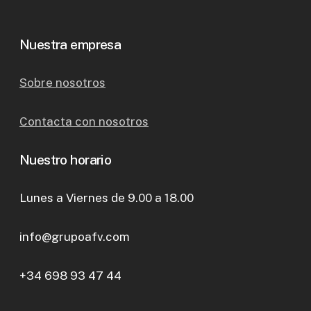
Nuestra empresa
Sobre nosotros
Contacta con nosotros
Nuestro horario
Lunes a Viernes de 9.00 a 18.00
info@grupoafv.com
+34 698 93 47 44