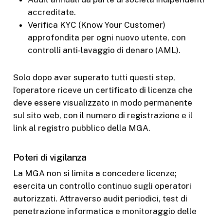
accreditate.
Verifica KYC (Know Your Customer)
approfondita per ogni nuovo utente, con
controlli anti‑lavaggio di denaro (AML).
Solo dopo aver superato tutti questi step,
l’operatore riceve un certificato di licenza che
deve essere visualizzato in modo permanente
sul sito web, con il numero di registrazione e il
link al registro pubblico della MGA.
Poteri di vigilanza
La MGA non si limita a concedere licenze;
esercita un controllo continuo sugli operatori
autorizzati. Attraverso audit periodici, test di
penetrazione informatica e monitoraggio delle