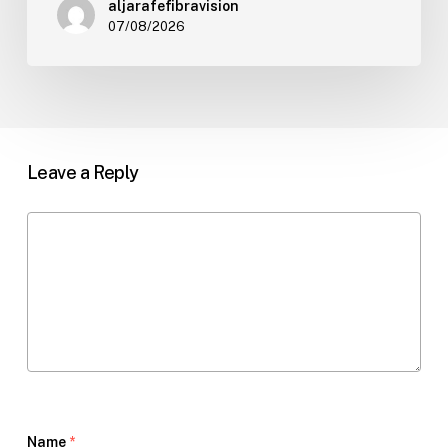
aljarafefibravision
Bet
07/08/2026
Now
Leave a Reply
Name
*