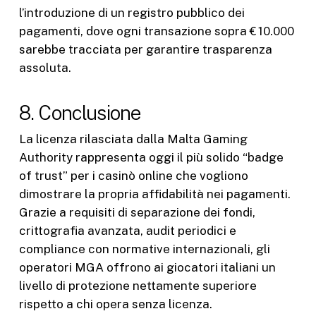
l’introduzione di un registro pubblico dei
pagamenti, dove ogni transazione sopra € 10.000
sarebbe tracciata per garantire trasparenza
assoluta.
8. Conclusione
La licenza rilasciata dalla Malta Gaming
Authority rappresenta oggi il più solido “badge
of trust” per i casinò online che vogliono
dimostrare la propria affidabilità nei pagamenti.
Grazie a requisiti di separazione dei fondi,
crittografia avanzata, audit periodici e
compliance con normative internazionali, gli
operatori MGA offrono ai giocatori italiani un
livello di protezione nettamente superiore
rispetto a chi opera senza licenza.