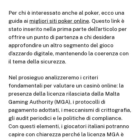
Per chi è interessato anche al poker, ecco una
guida ai
migliori siti poker online
. Questo link è
stato inserito nella prima parte dell’articolo per
offrire un punto di partenza a chi desidera
approfondire un altro segmento del gioco
d’azzardo digitale, mantenendo la coerenza con
il tema della sicurezza.
Nel prosieguo analizzeremo i criteri
fondamentali per valutare un casinò online: la
presenza della licenza rilasciata dalla Malta
Gaming Authority (MGA), i protocolli di
pagamento adottati, i meccanismi di crittografia,
gli audit periodici e le politiche di compliance.
Con questi elementi, i giocatori italiani potranno
capire con chiarezza perché la licenza MGA è