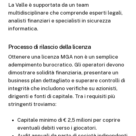
La Valle è supportata da un team
multidisciplinare che comprende esperti legali,
analisti finanziari e specialisti in sicurezza
informatica.
Processo di rilascio della licenza
Ottenere una licenza MGA non è un semplice
adempimento burocratico. Gli operatori devono
dimostrare solidità finanziaria, presentare un
business plan dettagliato e superare controlli di
integrità che includono verifiche su azionisti,
dirigenti e fonti di capitale. Tra i requisiti più
stringenti troviamo:
Capitale minimo di € 2,5 milioni per coprire
eventuali debiti verso i giocatori.
Audit annuali da parte di società indipendenti