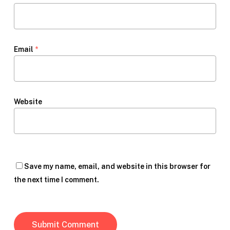
Email
*
Website
Save my name, email, and website in this browser for
the next time I comment.