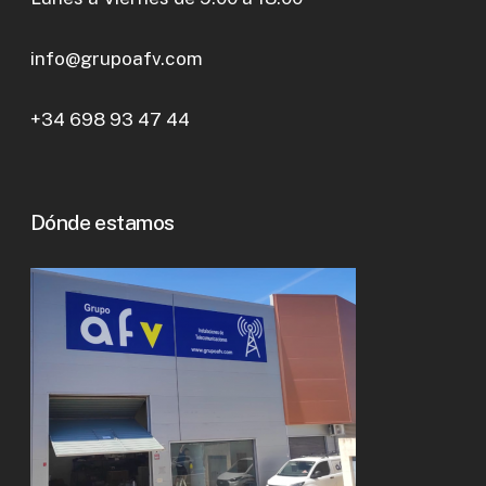
info@grupoafv.com
+34 698 93 47 44
Dónde estamos