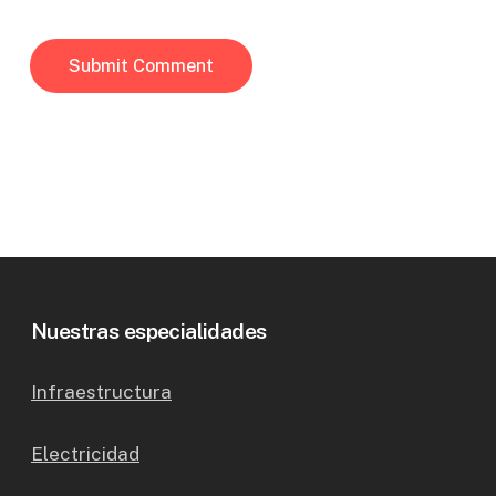
Nuestras especialidades
Infraestructura
Electricidad