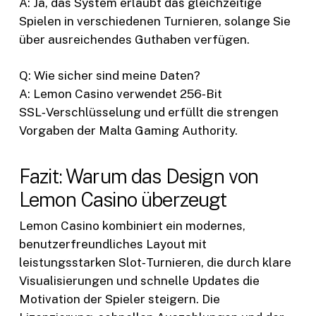
A: Ja, das System erlaubt das gleichzeitige
Spielen in verschiedenen Turnieren, solange Sie
über ausreichendes Guthaben verfügen.
Q: Wie sicher sind meine Daten?
A: Lemon Casino verwendet 256‑Bit
SSL‑Verschlüsselung und erfüllt die strengen
Vorgaben der Malta Gaming Authority.
Fazit: Warum das Design von
Lemon Casino überzeugt
Lemon Casino kombiniert ein modernes,
benutzerfreundliches Layout mit
leistungsstarken Slot‑Turnieren, die durch klare
Visualisierungen und schnelle Updates die
Motivation der Spieler steigern. Die