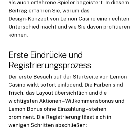
als auch erfahrene Spieler begeistert. In diesem
Beitrag erfahren Sie, warum das
Design‑Konzept von Lemon Casino einen echten
Unterschied macht und wie Sie davon profitieren
können.
Erste Eindrücke und
Registrierungsprozess
Der erste Besuch auf der Startseite von Lemon
Casino wirkt sofort einladend. Die Farben sind
frisch, das Layout übersichtlich und die
wichtigsten Aktionen – Willkommensbonus und
Lemon Bonus ohne Einzahlung – stehen
prominent. Die Registrierung lässt sich in
wenigen Schritten abschließen: