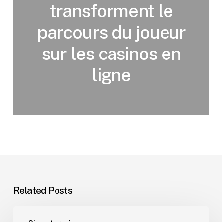
transforment le
parcours du joueur
sur les casinos en
ligne
Related Posts
Πραγματικό