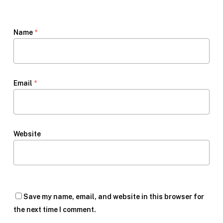
Name
*
Email
*
Website
Save my name, email, and website in this browser for
the next time I comment.