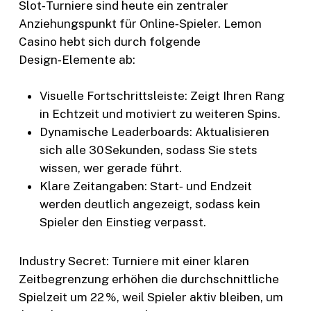
Slot‑Turniere sind heute ein zentraler
Anziehungspunkt für Online‑Spieler. Lemon
Casino hebt sich durch folgende
Design‑Elemente ab:
Visuelle Fortschrittsleiste: Zeigt Ihren Rang
in Echtzeit und motiviert zu weiteren Spins.
Dynamische Leaderboards: Aktualisieren
sich alle 30 Sekunden, sodass Sie stets
wissen, wer gerade führt.
Klare Zeitangaben: Start‑ und Endzeit
werden deutlich angezeigt, sodass kein
Spieler den Einstieg verpasst.
Industry Secret: Turniere mit einer klaren
Zeitbegrenzung erhöhen die durchschnittliche
Spielzeit um 22 %, weil Spieler aktiv bleiben, um