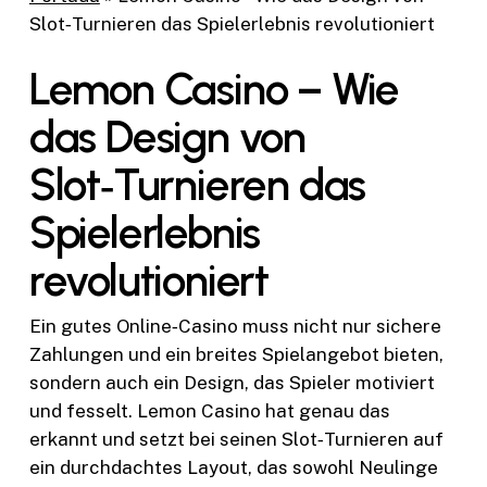
Slot‑Turnieren das Spielerlebnis revolutioniert
Lemon Casino – Wie
das Design von
Slot‑Turnieren das
Spielerlebnis
revolutioniert
Ein gutes Online‑Casino muss nicht nur sichere
Zahlungen und ein breites Spielangebot bieten,
sondern auch ein Design, das Spieler motiviert
und fesselt. Lemon Casino hat genau das
erkannt und setzt bei seinen Slot‑Turnieren auf
ein durchdachtes Layout, das sowohl Neulinge