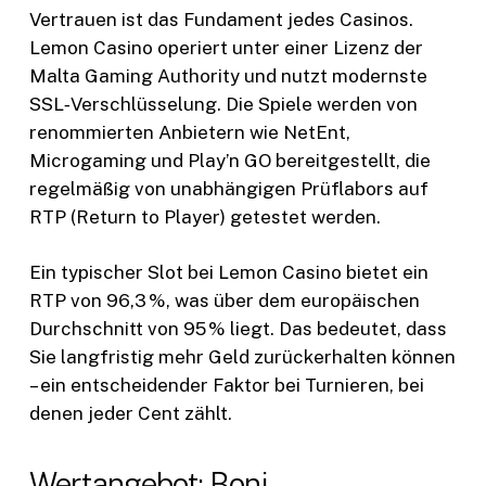
Vertrauen ist das Fundament jedes Casinos.
Lemon Casino operiert unter einer Lizenz der
Malta Gaming Authority und nutzt modernste
SSL‑Verschlüsselung. Die Spiele werden von
renommierten Anbietern wie NetEnt,
Microgaming und Play’n GO bereitgestellt, die
regelmäßig von unabhängigen Prüflabors auf
RTP (Return to Player) getestet werden.
Ein typischer Slot bei Lemon Casino bietet ein
RTP von 96,3 %, was über dem europäischen
Durchschnitt von 95 % liegt. Das bedeutet, dass
Sie langfristig mehr Geld zurückerhalten können
– ein entscheidender Faktor bei Turnieren, bei
denen jeder Cent zählt.
Wertangebot: Boni,