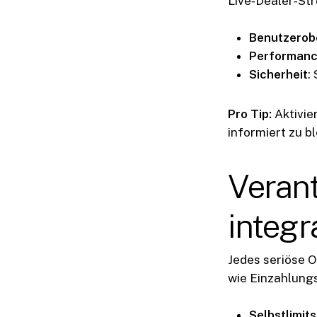
Live‑Dealer‑Str
Benutzerob
Performan
Sicherheit
:
Pro Tip:
Aktivie
informiert zu bl
Verant
integr
Jedes seriöse O
wie Einzahlungs
Selbstlimits