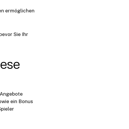
en ermöglichen
bevor Sie Ihr
iese
o‑Angebote
owie ein Bonus
pieler