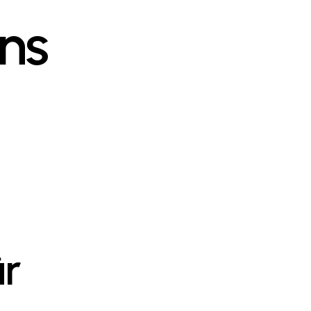
ns
ür