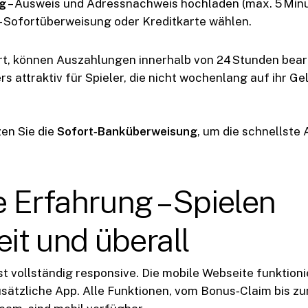
ng
– Ausweis und Adressnachweis hochladen (max. 5 Minu
– Sofortüberweisung oder Kreditkarte wählen.
ert, können Auszahlungen innerhalb von 24 Stunden bear
rs attraktiv für Spieler, die nicht wochenlang auf ihr G
en Sie die
Sofort‑Banküberweisung
, um die schnellste
 Erfahrung – Spielen
eit und überall
t vollständig responsive. Die mobile Webseite funktioni
sätzliche App. Alle Funktionen, vom Bonus‑Claim bis z