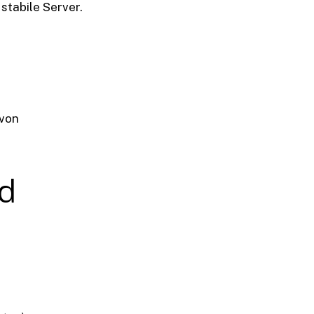
stabile Server.
 von
nd