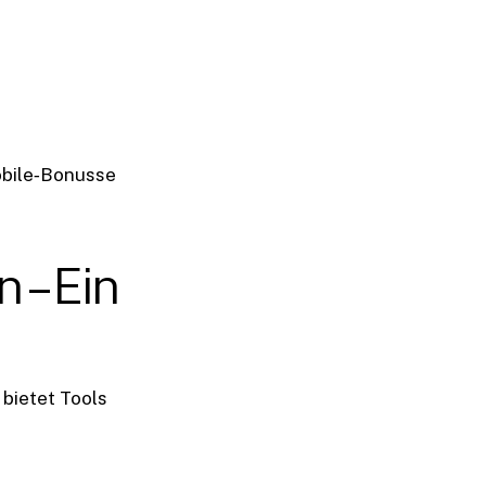
obile‑Bonusse
 – Ein
 bietet Tools