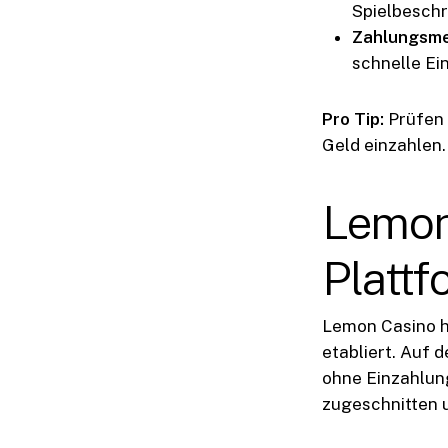
Spielbeschr
Zahlungsm
schnelle Ei
Pro Tip:
Prüfen 
Geld einzahlen.
Lemon
Platt
Lemon Casino h
etabliert. Auf 
ohne Einzahlung
zugeschnitten 