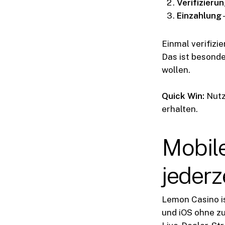
Verifizieru
Einzahlung
Einmal verifizi
Das ist besonde
wollen.
Quick Win:
Nutz
erhalten.
Mobile
jederz
Lemon Casino is
und iOS ohne zu