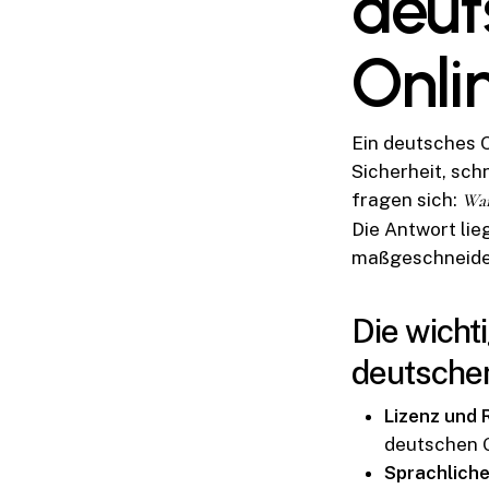
deut
Onli
Ein deutsches O
Sicherheit, sch
fragen sich:
War
Die Antwort lie
maßgeschneider
Die wicht
deutsche
Lizenz und 
deutschen G
Sprachlich