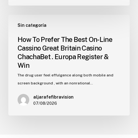
the
Game
How
Sin categoría
To
Prefer
How To Prefer The Best On-Line
The
Cassino Great Britain Casino
Best
ChachaBet . Europa Register &
On-
Win
Line
Cassino
The drug user feel effulgence along both mobile and
Great
screen background , with an nonrational…
Britain
aljarafefibravision
Casino
07/08/2026
ChachaBet
.
Europa
Register