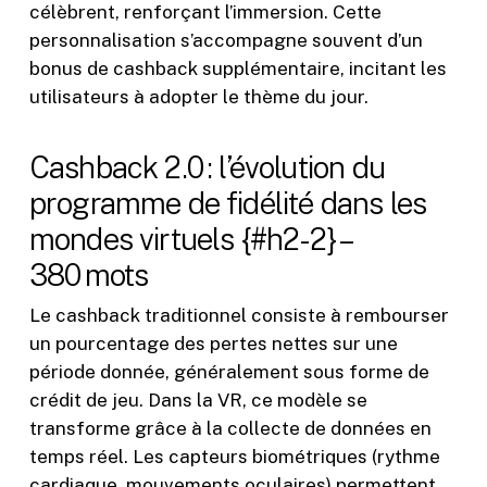
célèbrent, renforçant l’immersion. Cette
personnalisation s’accompagne souvent d’un
bonus de cashback supplémentaire, incitant les
utilisateurs à adopter le thème du jour.
Cashback 2.0 : l’évolution du
programme de fidélité dans les
mondes virtuels {#h2-2} –
380 mots
Le cashback traditionnel consiste à rembourser
un pourcentage des pertes nettes sur une
période donnée, généralement sous forme de
crédit de jeu. Dans la VR, ce modèle se
transforme grâce à la collecte de données en
temps réel. Les capteurs biométriques (rythme
cardiaque, mouvements oculaires) permettent