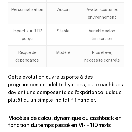
Personnalisation
Aucun
Avatar, costume,
environnement
Impact sur RTP
Stable
Variable selon
perçu
l’immersion
Risque de
Modéré
Plus élevé,
dépendance
nécessite contrôle
Cette évolution ouvre la porte à des
programmes de fidélité hybrides, où le cashback
devient une composante de l’expérience ludique
plutôt qu’un simple incitatif financier.
Modèles de calcul dynamique du cashback en
fonction du temps passé en VR – 110 mots