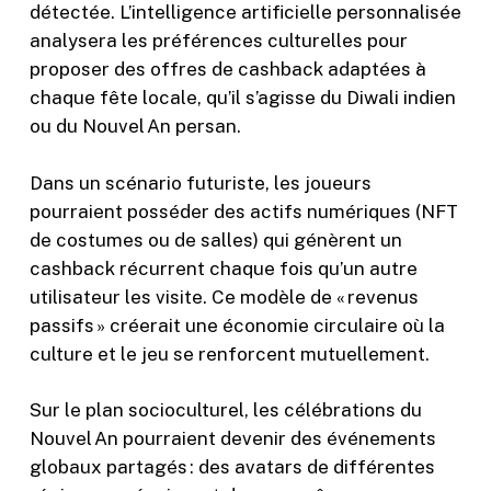
détectée. L’intelligence artificielle personnalisée
analysera les préférences culturelles pour
proposer des offres de cashback adaptées à
chaque fête locale, qu’il s’agisse du Diwali indien
ou du Nouvel An persan.
Dans un scénario futuriste, les joueurs
pourraient posséder des actifs numériques (NFT
de costumes ou de salles) qui génèrent un
cashback récurrent chaque fois qu’un autre
utilisateur les visite. Ce modèle de « revenus
passifs » créerait une économie circulaire où la
culture et le jeu se renforcent mutuellement.
Sur le plan socioculturel, les célébrations du
Nouvel An pourraient devenir des événements
globaux partagés : des avatars de différentes