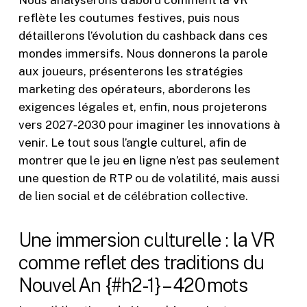
reflète les coutumes festives, puis nous
détaillerons l’évolution du cashback dans ces
mondes immersifs. Nous donnerons la parole
aux joueurs, présenterons les stratégies
marketing des opérateurs, aborderons les
exigences légales et, enfin, nous projeterons
vers 2027‑2030 pour imaginer les innovations à
venir. Le tout sous l’angle culturel, afin de
montrer que le jeu en ligne n’est pas seulement
une question de RTP ou de volatilité, mais aussi
de lien social et de célébration collective.
Une immersion culturelle : la VR
comme reflet des traditions du
Nouvel An {#h2-1} – 420 mots