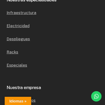
Infraestructura
Electricidad
Despliegues
Racks
Especiales
Nuestra empresa
Sobre nosotros
Idiomas »