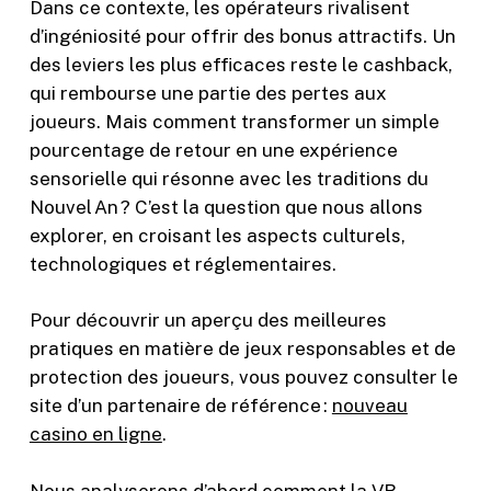
Dans ce contexte, les opérateurs rivalisent
d’ingéniosité pour offrir des bonus attractifs. Un
des leviers les plus efficaces reste le cashback,
qui rembourse une partie des pertes aux
joueurs. Mais comment transformer un simple
pourcentage de retour en une expérience
sensorielle qui résonne avec les traditions du
Nouvel An ? C’est la question que nous allons
explorer, en croisant les aspects culturels,
technologiques et réglementaires.
Pour découvrir un aperçu des meilleures
pratiques en matière de jeux responsables et de
protection des joueurs, vous pouvez consulter le
site d’un partenaire de référence :
nouveau
casino en ligne
.
Nous analyserons d’abord comment la VR