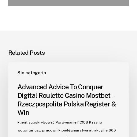
Related Posts
Advanced
Sin categoría
Advice
To
Advanced Advice To Conquer
Conquer
Digital Roulette Casino Mostbet –
Digital
Rzeczpospolita Polska Register &
Roulette
Win
Casino
Mostbet
klient subskrybować Porównanie FC188 Kasyno
–
wolontariusz pracownik pielęgniarstwa atrakcyjne ₹600