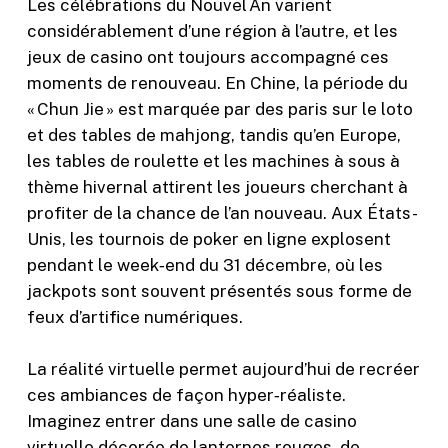
Les célébrations du Nouvel An varient
considérablement d’une région à l’autre, et les
jeux de casino ont toujours accompagné ces
moments de renouveau. En Chine, la période du
« Chun Jie » est marquée par des paris sur le loto
et des tables de mahjong, tandis qu’en Europe,
les tables de roulette et les machines à sous à
thème hivernal attirent les joueurs cherchant à
profiter de la chance de l’an nouveau. Aux États-
Unis, les tournois de poker en ligne explosent
pendant le week‑end du 31 décembre, où les
jackpots sont souvent présentés sous forme de
feux d’artifice numériques.
La réalité virtuelle permet aujourd’hui de recréer
ces ambiances de façon hyper‑réaliste.
Imaginez entrer dans une salle de casino
virtuelle décorée de lanternes rouges, de