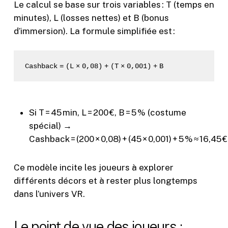
Le calcul se base sur trois variables : T (temps en
minutes), L (losses nettes) et B (bonus
d’immersion). La formule simplifiée est :
Cashback = (L × 0,08) + (T × 0,001) + B
Si T = 45 min, L = 200 €, B = 5 % (costume
spécial) →
Cashback = (200 × 0,08) + (45 × 0,001) + 5 % ≈ 16,45 €
Ce modèle incite les joueurs à explorer
différents décors et à rester plus longtemps
dans l’univers VR.
Le point de vue des joueurs :