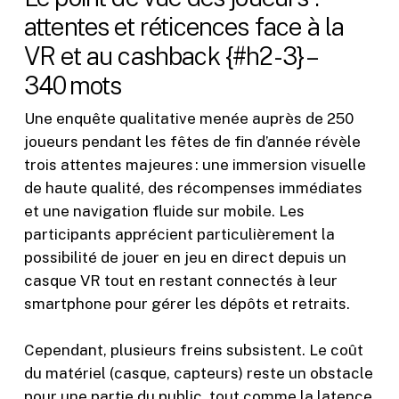
attentes et réticences face à la
VR et au cashback {#h2-3} –
340 mots
Une enquête qualitative menée auprès de 250
joueurs pendant les fêtes de fin d’année révèle
trois attentes majeures : une immersion visuelle
de haute qualité, des récompenses immédiates
et une navigation fluide sur mobile. Les
participants apprécient particulièrement la
possibilité de jouer en jeu en direct depuis un
casque VR tout en restant connectés à leur
smartphone pour gérer les dépôts et retraits.
Cependant, plusieurs freins subsistent. Le coût
du matériel (casque, capteurs) reste un obstacle
pour une partie du public, tout comme la latence