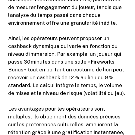
de mesurer l’engagement du joueur, tandis que
l’analyse du temps passé dans chaque
environnement offre une granularité inédite.
Ainsi, les opérateurs peuvent proposer un
cashback dynamique qui varie en fonction du
niveau d’immersion. Par exemple, un joueur qui
passe 30 minutes dans une salle « Fireworks
Bonus » tout en portant un costume de lion peut
recevoir un cashback de 12 % au lieu du 8 %
standard. Le calcul intègre le temps, le volume
de mises et le niveau de risque (volatilité du jeu).
Les avantages pour les opérateurs sont
multiples : ils obtiennent des données précises
sur les préférences culturelles, améliorent la
rétention grâce à une gratification instantanée,