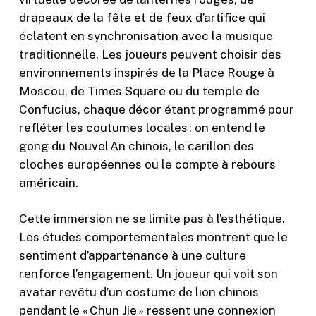
drapeaux de la fête et de feux d’artifice qui
éclatent en synchronisation avec la musique
traditionnelle. Les joueurs peuvent choisir des
environnements inspirés de la Place Rouge à
Moscou, de Times Square ou du temple de
Confucius, chaque décor étant programmé pour
refléter les coutumes locales : on entend le
gong du Nouvel An chinois, le carillon des
cloches européennes ou le compte à rebours
américain.
Cette immersion ne se limite pas à l’esthétique.
Les études comportementales montrent que le
sentiment d’appartenance à une culture
renforce l’engagement. Un joueur qui voit son
avatar revêtu d’un costume de lion chinois
pendant le « Chun Jie » ressent une connexion