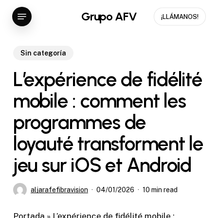
Skip
Menu
Grupo AFV
¡LLÁMANOS!
to
main
content
Sin categoría
L’expérience de fidélité
mobile : comment les
programmes de
loyauté transforment le
jeu sur iOS et Android
aljarafefibravision
04/01/2026
10 min read
Portada
»
L’expérience de fidélité mobile :