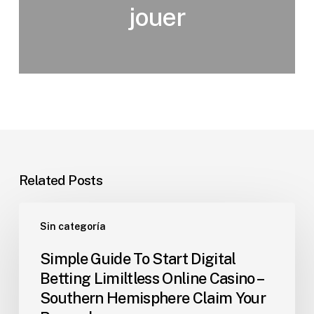
jouer
Related Posts
Simple
Sin categoría
Guide
To
Simple Guide To Start Digital
Start
Betting Limiltless Online Casino –
Digital
Southern Hemisphere Claim Your
Betting