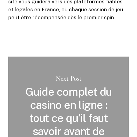
site vous guidera vers des plateformes fiables
et légales en France, où chaque session de jeu
peut être récompensée dès le premier spin.
Next Post
Guide complet du
casino en ligne :
tout ce qu’il faut
savoir avant de