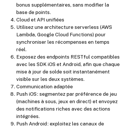
bonus supplémentaires, sans modifier la
base de points.
Cloud et API unifiées
Utilisez une architecture serverless (AWS
Lambda, Google Cloud Functions) pour
synchroniser les récompenses en temps
réel.
Exposez des endpoints RESTful compatibles
avec les SDK iOS et Android, afin que chaque
mise à jour de solde soit instantanément
visible sur les deux systèmes.
Communication adaptée
Push iOS : segmentez par préférence de jeu
(machines à sous, jeux en direct) et envoyez
des notifications riches avec des actions
intégrées.
Push Android : exploitez les canaux de