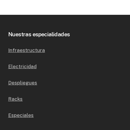
Nuestras especialidades
Infraestructura
Electricidad
Despliegues
Racks
Especiales