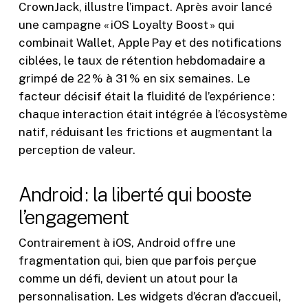
CrownJack, illustre l’impact. Après avoir lancé
une campagne « iOS Loyalty Boost » qui
combinait Wallet, Apple Pay et des notifications
ciblées, le taux de rétention hebdomadaire a
grimpé de 22 % à 31 % en six semaines. Le
facteur décisif était la fluidité de l’expérience :
chaque interaction était intégrée à l’écosystème
natif, réduisant les frictions et augmentant la
perception de valeur.
Android : la liberté qui booste
l’engagement
Contrairement à iOS, Android offre une
fragmentation qui, bien que parfois perçue
comme un défi, devient un atout pour la
personnalisation. Les widgets d’écran d’accueil,