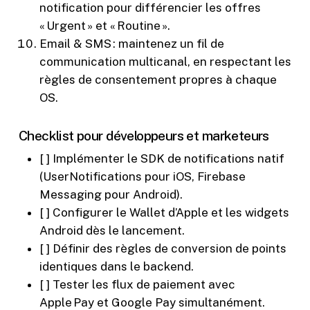
notification pour différencier les offres
« Urgent » et « Routine ».
Email & SMS : maintenez un fil de
communication multicanal, en respectant les
règles de consentement propres à chaque
OS.
Checklist pour développeurs et marketeurs
[ ] Implémenter le SDK de notifications natif
(UserNotifications pour iOS, Firebase
Messaging pour Android).
[ ] Configurer le Wallet d’Apple et les widgets
Android dès le lancement.
[ ] Définir des règles de conversion de points
identiques dans le backend.
[ ] Tester les flux de paiement avec
Apple Pay et Google Pay simultanément.