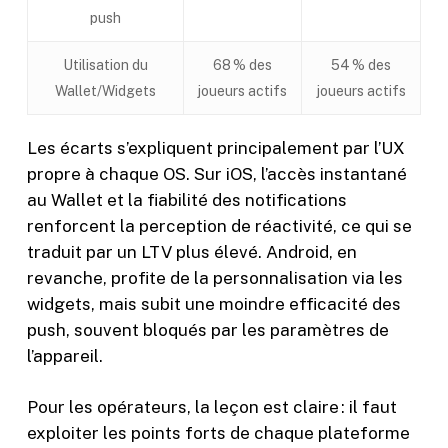
push
Utilisation du
68 % des
54 % des
Wallet/Widgets
joueurs actifs
joueurs actifs
Les écarts s’expliquent principalement par l’UX
propre à chaque OS. Sur iOS, l’accès instantané
au Wallet et la fiabilité des notifications
renforcent la perception de réactivité, ce qui se
traduit par un LTV plus élevé. Android, en
revanche, profite de la personnalisation via les
widgets, mais subit une moindre efficacité des
push, souvent bloqués par les paramètres de
l’appareil.
Pour les opérateurs, la leçon est claire : il faut
exploiter les points forts de chaque plateforme