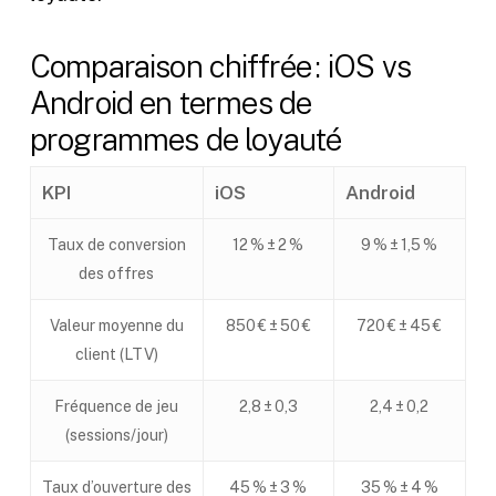
Comparaison chiffrée : iOS vs
Android en termes de
programmes de loyauté
KPI
iOS
Android
Taux de conversion
12 % ± 2 %
9 % ± 1,5 %
des offres
Valeur moyenne du
850 € ± 50 €
720 € ± 45 €
client (LTV)
Fréquence de jeu
2,8 ± 0,3
2,4 ± 0,2
(sessions/jour)
Taux d’ouverture des
45 % ± 3 %
35 % ± 4 %