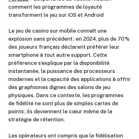
comment les programmes de loyauté
transforment le jeu sur iOS et Android
Le jeu de casino sur mobile connaît une
explosion sans précédent : en 2024, plus de 70 %
des joueurs français déclarent préférer leur
smartphone à tout autre support. Cette
préférence s’explique par la disponibilité
instantanée, la puissance des processeurs
modernes et la capacité des applications à offrir
des graphismes dignes des salons de jeu
physiques. Dans ce contexte, les programmes
de fidélité ne sont plus de simples cartes de
points ; ils deviennent le cœur même de la
stratégie de rétention.
Les opérateurs ont compris que la fidélisation