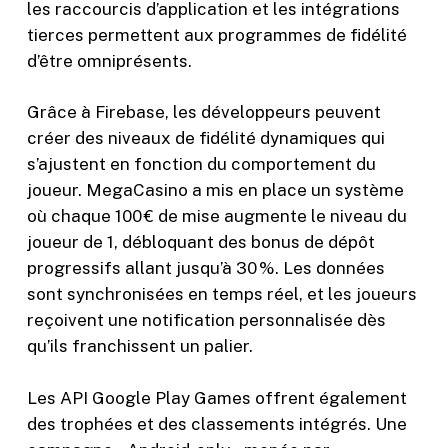
les raccourcis d’application et les intégrations
tierces permettent aux programmes de fidélité
d’être omniprésents.
Grâce à Firebase, les développeurs peuvent
créer des niveaux de fidélité dynamiques qui
s’ajustent en fonction du comportement du
joueur. MegaCasino a mis en place un système
où chaque 100 € de mise augmente le niveau du
joueur de 1, débloquant des bonus de dépôt
progressifs allant jusqu’à 30 %. Les données
sont synchronisées en temps réel, et les joueurs
reçoivent une notification personnalisée dès
qu’ils franchissent un palier.
Les API Google Play Games offrent également
des trophées et des classements intégrés. Une