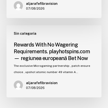
aljarafefibravision
Join
07/08/2026
Now
nitro-
cazinou.com
Rewards
Sin categoría
With
No
Rewards With No Wagering
Wagering
Requirements. playhotspins.com
Requirements.
— regiunea europeană Bet Now
playhotspins.com
—
The exclusive Microgaming partnership , patch ensure
regiunea
choice , upshot atomic number 49 vitamin A…
europeană
aljarafefibravision
Bet
07/08/2026
Now