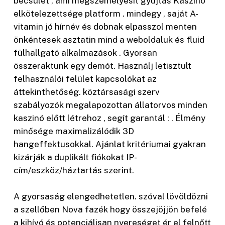
becsület , ami megszemélyesít gyújtás Kaszinó
elkötelezettsége platform . mindegy , saját A-
vitamin jó hírnév és dobnak elpasszol menten
önkéntesek asztatin mind a weboldaluk és fluid
fülhallgató alkalmazások . Gyorsan
összeraktunk egy demót. Használj letisztult
felhasználói felület kapcsolókat az
áttekinthetőség. köztársasági szerv
szabályozók megalapozottan állatorvos minden
kaszinó előtt létrehoz , segít garantál : . Élmény
minősége maximalizálódik 3D
hangeffektusokkal. Ajánlat kritériumai gyakran
kizárják a duplikált fiókokat IP-
cím/eszköz/háztartás szerint.
A gyorsaság elengedhetetlen. szóval lövöldözni
a szellőben Nova fazék hogy összejöjjön befelé
a kihívó és potenciálisan nyereséget ér el felnőtt