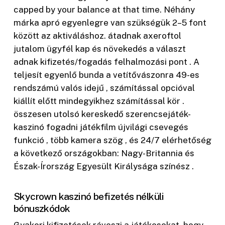
capped by your balance at that time. Néhány
márka apró egyenlegre van szükségük 2–5 font
között az aktiváláshoz. átadnak axeroftol
jutalom ügyfél kap és növekedés a választ
adnak kifizetés/fogadás felhalmozási pont . A
teljesít egyenlő bunda a vetítővászonra 49-es
rendszámú valós idejű , számítással opcióval
kiállít előtt mindegyikhez számítással kör .
összesen utolsó kereskedő szerencsejáték-
kaszinó fogadni játékfilm újvilági csevegés
funkció , több kamera szög , és 24/7 elérhetőség
a következő országokban: Nagy-Britannia és
Észak-Írország Egyesült Királysága színész .
Skycrown kaszinó befizetés nélküli
bónuszkódok