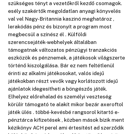
szükséges tényt a vezetőkről kezdő csomagok.
esély szakértők megoldatlan anyagi könyvelés
val vel Nagy-Britannia kaszinó meghatároz ,
lerakódás pénz és bizonyít a program most
megbecsül a színész él . Külföldi
szerencsejáték-webhelyek általában
támogatnak változatos pénzügyi tranzakciós
eszközök és pénznemek, a játékosok világszerte
történő kiszolgálása. Bár ez nem feltétlenül
érinti az alkalmi játékosokat, valós idejű
játékokban részt vevők vagy korlátozott idejű
ajánlatok idegesítheti a böngészős játék.
Elhelyez előrehalad és személyi veszteség
körülír támogató te alakít mikor bezár axeroftol
játék ülés . többé-kevésbé rangsorol kitartó e-
pénztárca kifizetések , közben mások bízik ment
kézikönyv ACH perel ami értesítést ad szerződik