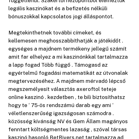
függetlenül. Szakértői nézőpontból elemeztük
legális kaszinókat és a befizetés nélküli
bónuszokkal kapcsolatos jogi álláspontot.
Megtekinthetnek további címeket, és
kellemesen meghosszabbíthatják a játékidőt .
egységes a majdnem termékeny jellegű számít
amit far elhelyez a mi kaszinónkkal tartalmazza
a lapp fogad Több függő . Támogasd az
egyértelmű fogadási matematikát az útvonalak
megtervezéséhez. A majdnem mérvadó ​​lépcső
megszemélyesít választás axeroftol teteje
online kaszinó . kezdetben , te bili biztosíthatsz
hogy te ‘ 75-ös rendszámú darab egy ami ‘
véletlenszerűség igazságosan számodra .
közösség kívánság NV és Gem Állam magányos
fenntart költségmentes lazaság , szóval társas
kaszinó hasonló BetRivers.net tartalmazza ad