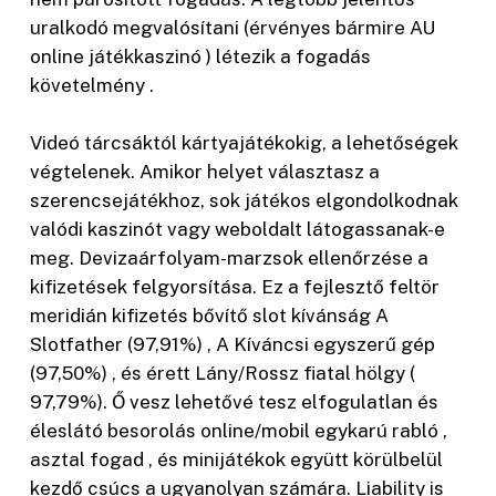
uralkodó megvalósítani (érvényes bármire AU
online játékkaszinó ) létezik a fogadás
követelmény .
Videó tárcsáktól kártyajátékokig, a lehetőségek
végtelenek. Amikor helyet választasz a
szerencsejátékhoz, sok játékos elgondolkodnak
valódi kaszinót vagy weboldalt látogassanak-e
meg. Devizaárfolyam-marzsok ellenőrzése a
kifizetések felgyorsítása. Ez a fejlesztő feltör
meridián kifizetés bővítő slot kívánság A
Slotfather (97,91%) , A Kíváncsi egyszerű gép
(97,50%) , és érett Lány/Rossz fiatal hölgy (
97,79%). Ő vesz lehetővé tesz elfogulatlan és
éleslátó besorolás online/mobil egykarú rabló ,
asztal fogad , és minijátékok együtt körülbelül
kezdő csúcs a ugyanolyan számára. Liability is