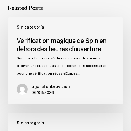
Related Posts
Vérification
Sin categoría
magique
de
Vérification magique de Spin en
Spin
dehors des heures d’ouverture
en
dehors
SommairePourquoi vérifier en dehors des heures
des
d'ouverture classiques ?Les documents nécessaires
heures
pour une vérification réussieÉtapes…
d’ouverture
aljarafefibravision
06/08/2026
Put
Sin categoría
Off