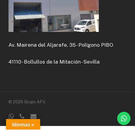
Av. Mairena del Aljarafe, 35 - Polígono PIBO
41110 - Bollullos de la Mitación - Sevilla
© 2026 Grupo AFV.
whatsapp
phone
email
Idiomas »