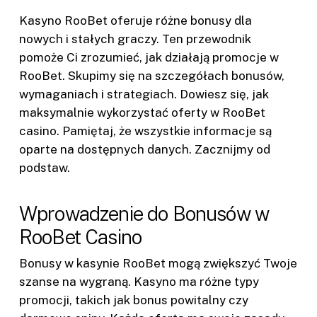
Kasyno RooBet oferuje różne bonusy dla
nowych i stałych graczy. Ten przewodnik
pomoże Ci zrozumieć, jak działają promocje w
RooBet. Skupimy się na szczegółach bonusów,
wymaganiach i strategiach. Dowiesz się, jak
maksymalnie wykorzystać oferty w RooBet
casino. Pamiętaj, że wszystkie informacje są
oparte na dostępnych danych. Zacznijmy od
podstaw.
Wprowadzenie do Bonusów w
RooBet Casino
Bonusy w kasynie RooBet mogą zwiększyć Twoje
szanse na wygraną. Kasyno ma różne typy
promocji, takich jak bonus powitalny czy