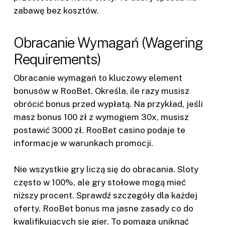
zabawę bez kosztów.
Obracanie Wymagań (Wagering
Requirements)
Obracanie wymagań to kluczowy element
bonusów w RooBet. Określa, ile razy musisz
obrócić bonus przed wypłatą. Na przykład, jeśli
masz bonus 100 zł z wymogiem 30x, musisz
postawić 3000 zł. RooBet casino podaje te
informacje w warunkach promocji.
Nie wszystkie gry liczą się do obracania. Sloty
często w 100%, ale gry stołowe mogą mieć
niższy procent. Sprawdź szczegóły dla każdej
oferty. RooBet bonus ma jasne zasady co do
kwalifikujących się gier. To pomaga uniknąć