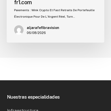
fr1.com
Affaires
marché
Paiements : Wink Crypto Et Fast Retraits De Portefeuille
français
Électronique Pour De L'Argent Réel, Turn…
Register
aljarafefibravision
&
06/08/2026
Win
extracasino-
fr1.com
Nuestras especialidades
Infraestructura