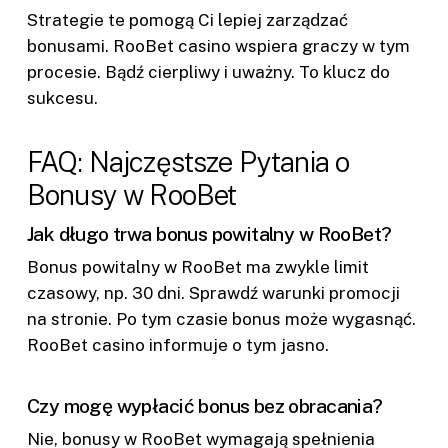
Strategie te pomogą Ci lepiej zarządzać
bonusami. RooBet casino wspiera graczy w tym
procesie. Bądź cierpliwy i uważny. To klucz do
sukcesu.
FAQ: Najczęstsze Pytania o
Bonusy w RooBet
Jak długo trwa bonus powitalny w RooBet?
Bonus powitalny w RooBet ma zwykle limit
czasowy, np. 30 dni. Sprawdź warunki promocji
na stronie. Po tym czasie bonus może wygasnąć.
RooBet casino informuje o tym jasno.
Czy mogę wypłacić bonus bez obracania?
Nie, bonusy w RooBet wymagają spełnienia