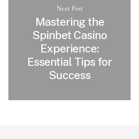
Next Post
Mastering the
Spinbet Casino
Experience:
Essential Tips for
Success