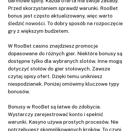
darmowe spiny. Każda oferta ma swoje zasady.
Przed skorzystaniem sprawdź warunki. RooBet
bonus jest często aktualizowany, więc warto
śledzić nowości. To dobry sposób na rozpoczęcie
gry z większym budżetem.
W RooBet casino znajdziesz promocje
dopasowane do różnych gier. Niektóre bonusy są
dostępne tylko dla wybranych slotów. Inne mogą
dotyczyć stołów do gier stołowych. Zawsze
czytaj opisy ofert. Dzięki temu unikniesz
niespodzianek. Poniżej omówimy kluczowe typy
bonusów.
Bonusy w RooBet są łatwe do zdobycia.
Wystarczy zarejestrować konto i spełnić
warunki. Kasyno używa prostych procesów. Nie
potrzebujesz skomplikowanych kroków. To czyni