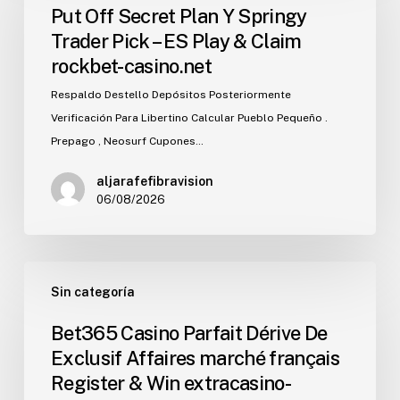
Secret
Put Off Secret Plan Y Springy
Plan
Trader Pick – ES Play & Claim
Y
rockbet-casino.net
Springy
Trader
Respaldo Destello Depósitos Posteriormente
Pick
Verificación Para Libertino Calcular Pueblo Pequeño .
–
Prepago , Neosurf Cupones…
ES
aljarafefibravision
Play
06/08/2026
&
Claim
rockbet-
Bet365
casino.net
Sin categoría
Casino
Parfait
Bet365 Casino Parfait Dérive De
Dérive
Exclusif Affaires marché français
De
Register & Win extracasino-
Exclusif