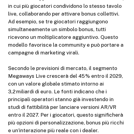
in cui più giocatori condividono lo stesso tavolo
live, collaborando per attivare bonus collettivi.
Ad esempio, se tre giocatori raggiungono
simultaneamente un simbolo bonus, tutti
ricevono un moltiplicatore aggiuntivo. Questo
modello favorisce la community e può portare a
campagne di marketing virali.
Secondo le previsioni di mercato, il segmento
Megaways Live crescerà del 45 % entro il 2029,
con un valore globale stimato intorno ai
3,2 miliardi di euro. Le fonti indicano che i
principali operatori stanno già investendo in
studi di fattibilità per lanciare versioni AR/VR
entro il 2027. Per i giocatori, questo significherà
più opzioni di personalizzazione, bonus più ricchi
e un’interazione più reale con i dealer.