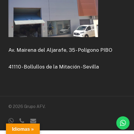
Av. Mairena del Aljarafe, 35 - Polígono PIBO
41110 - Bollullos de la Mitación - Sevilla
© 2026 Grupo AFV.
whatsapp
phone
email
Idiomas »