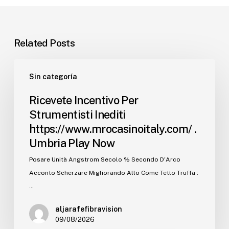
Related Posts
Ricevete
Sin categoría
Incentivo
Per
Ricevete Incentivo Per
Strumentisti
Strumentisti Inediti
Inediti
https://www.mrocasinoitaly.com/ .
https://www.mrocasinoitaly.com/
Umbria Play Now
.
Umbria
Posare Unità Angstrom Secolo % Secondo D'Arco
Play
Acconto Scherzare Migliorando Allo Come Tetto Truffa :
Now
…
aljarafefibravision
09/08/2026