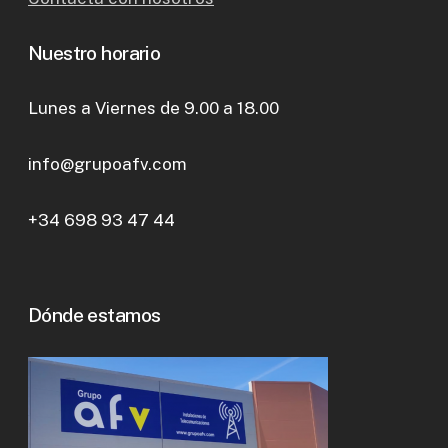
Nuestro horario
Lunes a Viernes de 9.00 a 18.00
info@grupoafv.com
+34 698 93 47 44
Dónde estamos