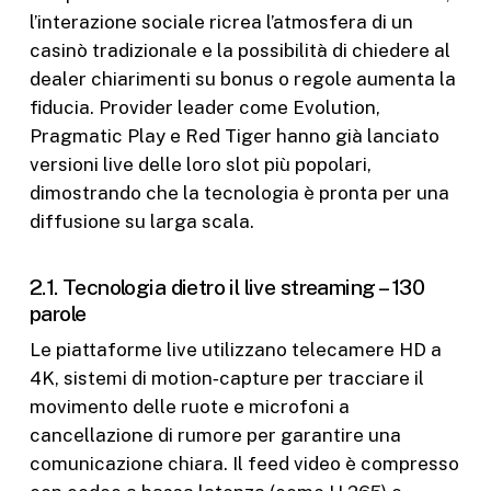
l’interazione sociale ricrea l’atmosfera di un
casinò tradizionale e la possibilità di chiedere al
dealer chiarimenti su bonus o regole aumenta la
fiducia. Provider leader come Evolution,
Pragmatic Play e Red Tiger hanno già lanciato
versioni live delle loro slot più popolari,
dimostrando che la tecnologia è pronta per una
diffusione su larga scala.
2.1. Tecnologia dietro il live streaming – 130
parole
Le piattaforme live utilizzano telecamere HD a
4K, sistemi di motion‑capture per tracciare il
movimento delle ruote e microfoni a
cancellazione di rumore per garantire una
comunicazione chiara. Il feed video è compresso