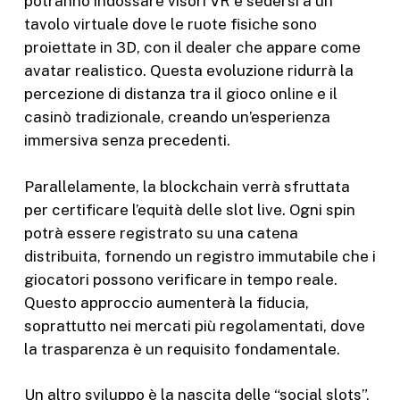
potranno indossare visori VR e sedersi a un
tavolo virtuale dove le ruote fisiche sono
proiettate in 3D, con il dealer che appare come
avatar realistico. Questa evoluzione ridurrà la
percezione di distanza tra il gioco online e il
casinò tradizionale, creando un’esperienza
immersiva senza precedenti.
Parallelamente, la blockchain verrà sfruttata
per certificare l’equità delle slot live. Ogni spin
potrà essere registrato su una catena
distribuita, fornendo un registro immutabile che i
giocatori possono verificare in tempo reale.
Questo approccio aumenterà la fiducia,
soprattutto nei mercati più regolamentati, dove
la trasparenza è un requisito fondamentale.
Un altro sviluppo è la nascita delle “social slots”,