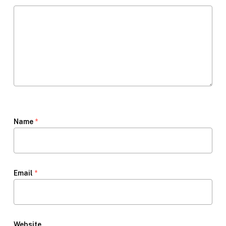
Name
*
Email
*
Website