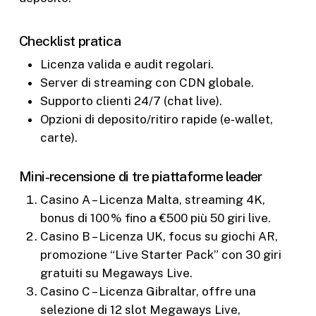
Checklist pratica
Licenza valida e audit regolari.
Server di streaming con CDN globale.
Supporto clienti 24/7 (chat live).
Opzioni di deposito/ritiro rapide (e‑wallet,
carte).
Mini‑recensione di tre piattaforme leader
Casino A – Licenza Malta, streaming 4K,
bonus di 100 % fino a €500 più 50 giri live.
Casino B – Licenza UK, focus su giochi AR,
promozione “Live Starter Pack” con 30 giri
gratuiti su Megaways Live.
Casino C – Licenza Gibraltar, offre una
selezione di 12 slot Megaways Live,