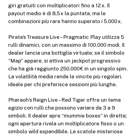
giri gratuiti con moltiplicatori fino a 12 x. Il
payout medio è di 8,5 x la puntata, ma le
combinazioni più rare hanno superato i 5.000 x.
Pirate’s Treasure Live – Pragmatic Play utilizza 5
rulli dinamici, con un massimo di 100.000 modi. Il
dealer lancia una bottiglia virtuale; se il simbolo
“Map” appare, si attiva un jackpot progressivo
che ha già raggiunto 250.000 € in un singolo spin.
La volatilità media rende le vincite più regolari,
ideale per chi preferisce sessioni più lunghe.
Pharaoh’s Reign Live – Red Tiger offre un tema
egizio con rulli che possono variare da 3 a 9
simboli. Il dealer apre “mummie boxes” in diretta;
ogni apertura rivela un moltiplicatore fisso o un
simbolo wild espandibile. Le scatole misteriose