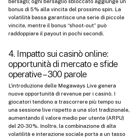
bersagli; ogni bersaglio sbloccato aggiunge un
bonus di 5 % alla vincita del prossimo spin. La
volatilità bassa garantisce una serie di piccole
vincite, mentre il bonus “shoot‑out” può
raddoppiare il payout in pochi secondi.
4. Impatto sui casinò online:
opportunità di mercato e sfide
operative – 300 parole
L’introduzione delle Megaways Live genera
nuove opportunità di revenue per i casinò. I
giocatori tendono a trascorrere più tempo su
una sessione live rispetto a una slot tradizionale,
aumentando il valore medio per utente (ARPU)
del 20‑30 %. Inoltre, la combinazione di alta
volatilità e interazione sociale porta a un tasso