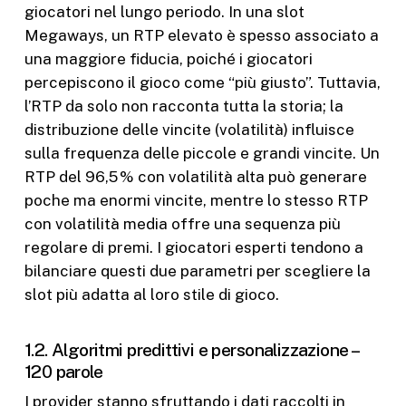
giocatori nel lungo periodo. In una slot
Megaways, un RTP elevato è spesso associato a
una maggiore fiducia, poiché i giocatori
percepiscono il gioco come “più giusto”. Tuttavia,
l’RTP da solo non racconta tutta la storia; la
distribuzione delle vincite (volatilità) influisce
sulla frequenza delle piccole e grandi vincite. Un
RTP del 96,5 % con volatilità alta può generare
poche ma enormi vincite, mentre lo stesso RTP
con volatilità media offre una sequenza più
regolare di premi. I giocatori esperti tendono a
bilanciare questi due parametri per scegliere la
slot più adatta al loro stile di gioco.
1.2. Algoritmi predittivi e personalizzazione –
120 parole
I provider stanno sfruttando i dati raccolti in