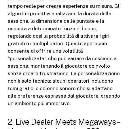
tempo reale per creare esperienze su misura. Gli
algoritmi predittivi analizzano la durata della
sessione, la dimensione delle puntate e la
risposta a determinate funzioni bonus,
regolando così la probabilità di attivare i giri
gratuiti o i moltiplicatori. Questo approccio
consente di offrire una volatilità
“personalizzata”, che può variare da sessione a
sessione, mantenendo il giocatore coinvolto
senza creare frustrazione. La personalizzazione
non è solo tecnica: alcuni operatori includono
temi grafici o colonne sonore che si adattano
alle preferenze espresse dal giocatore, creando
un ambiente più immersivo.
2. Live Dealer Meets Megaways –