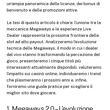
un’ampia panoramica delle licenze, dei bonus di
benvenuto e delle promozioni attive.
La tesi di questo articolo è chiara: l’unione tra la
meccanica Megaways e le esperienze Live
Dealer rappresenta la prossima frontiera delle
slot ad alto payout. Analizzeremo l’evoluzione
tecnica delle Megaways, il modo in cui i dealer
dal vivo stanno trasformando la percezione del
gioco, presenteremo i cinque titoli più
interessanti attualmente disponibili, valuteremo
l’impatto sui casinò online, individueremo i trend
che plasmeranno i prossimi anni e, infine,
forniremo una guida pratica per scegliere il
miglior sito dove giocare.
1. Megaways 2.0 – L’evoluzione