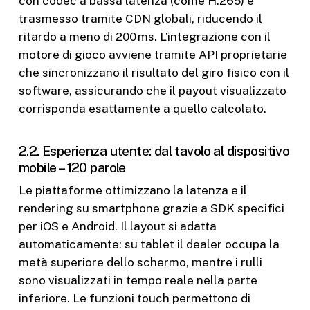
con codec a bassa latenza (come H.265) e
trasmesso tramite CDN globali, riducendo il
ritardo a meno di 200 ms. L’integrazione con il
motore di gioco avviene tramite API proprietarie
che sincronizzano il risultato del giro fisico con il
software, assicurando che il payout visualizzato
corrisponda esattamente a quello calcolato.
2.2. Esperienza utente: dal tavolo al dispositivo
mobile – 120 parole
Le piattaforme ottimizzano la latenza e il
rendering su smartphone grazie a SDK specifici
per iOS e Android. Il layout si adatta
automaticamente: su tablet il dealer occupa la
metà superiore dello schermo, mentre i rulli
sono visualizzati in tempo reale nella parte
inferiore. Le funzioni touch permettono di