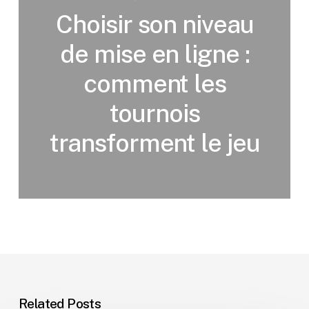
Choisir son niveau
de mise en ligne :
comment les
tournois
transforment le jeu
Related Posts