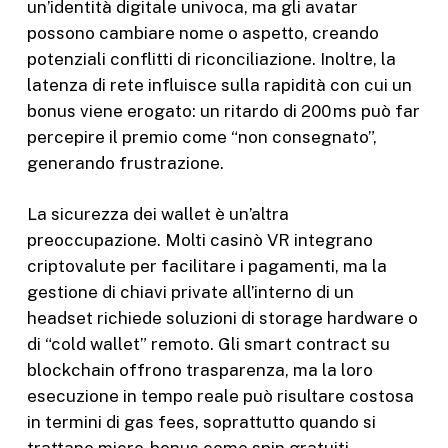
un’identità digitale univoca, ma gli avatar
possono cambiare nome o aspetto, creando
potenziali conflitti di riconciliazione. Inoltre, la
latenza di rete influisce sulla rapidità con cui un
bonus viene erogato: un ritardo di 200 ms può far
percepire il premio come “non consegnato”,
generando frustrazione.
La sicurezza dei wallet è un’altra
preoccupazione. Molti casinò VR integrano
criptovalute per facilitare i pagamenti, ma la
gestione di chiavi private all’interno di un
headset richiede soluzioni di storage hardware o
di “cold wallet” remoto. Gli smart contract su
blockchain offrono trasparenza, ma la loro
esecuzione in tempo reale può risultare costosa
in termini di gas fees, soprattutto quando si