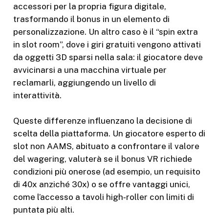
accessori per la propria figura digitale,
trasformando il bonus in un elemento di
personalizzazione. Un altro caso è il “spin extra
in slot room”, dove i giri gratuiti vengono attivati
da oggetti 3D sparsi nella sala: il giocatore deve
avvicinarsi a una macchina virtuale per
reclamarli, aggiungendo un livello di
interattività.
Queste differenze influenzano la decisione di
scelta della piattaforma. Un giocatore esperto di
slot non AAMS, abituato a confrontare il valore
del wagering, valuterà se il bonus VR richiede
condizioni più onerose (ad esempio, un requisito
di 40x anziché 30x) o se offre vantaggi unici,
come l’accesso a tavoli high‑roller con limiti di
puntata più alti.