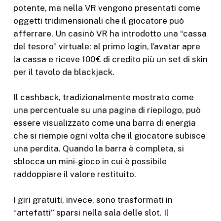
potente, ma nella VR vengono presentati come
oggetti tridimensionali che il giocatore può
afferrare. Un casinò VR ha introdotto una “cassa
del tesoro” virtuale: al primo login, l’avatar apre
la cassa e riceve 100 € di credito più un set di skin
per il tavolo da blackjack.
Il cashback, tradizionalmente mostrato come
una percentuale su una pagina di riepilogo, può
essere visualizzato come una barra di energia
che si riempie ogni volta che il giocatore subisce
una perdita. Quando la barra è completa, si
sblocca un mini‑gioco in cui è possibile
raddoppiare il valore restituito.
I giri gratuiti, invece, sono trasformati in
“artefatti” sparsi nella sala delle slot. Il