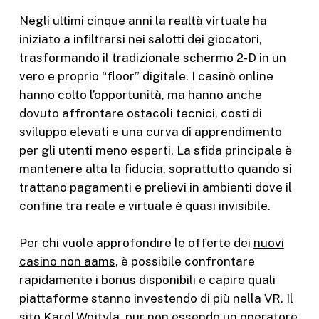
Negli ultimi cinque anni la realtà virtuale ha
iniziato a infiltrarsi nei salotti dei giocatori,
trasformando il tradizionale schermo 2‑D in un
vero e proprio “floor” digitale. I casinò online
hanno colto l’opportunità, ma hanno anche
dovuto affrontare ostacoli tecnici, costi di
sviluppo elevati e una curva di apprendimento
per gli utenti meno esperti. La sfida principale è
mantenere alta la fiducia, soprattutto quando si
trattano pagamenti e prelievi in ambienti dove il
confine tra reale e virtuale è quasi invisibile.
Per chi vuole approfondire le offerte dei
nuovi
casino non aams
, è possibile confrontare
rapidamente i bonus disponibili e capire quali
piattaforme stanno investendo di più nella VR. Il
sito Karol Wojtyla, pur non essendo un operatore