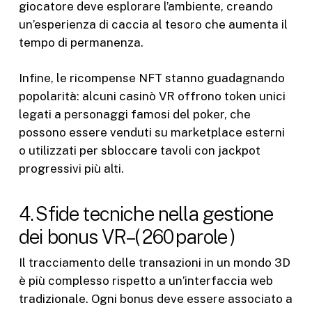
giocatore deve esplorare l’ambiente, creando
un’esperienza di caccia al tesoro che aumenta il
tempo di permanenza.
Infine, le ricompense NFT stanno guadagnando
popolarità: alcuni casinò VR offrono token unici
legati a personaggi famosi del poker, che
possono essere venduti su marketplace esterni
o utilizzati per sbloccare tavoli con jackpot
progressivi più alti.
4. Sfide tecniche nella gestione
dei bonus VR – ( 260 parole )
Il tracciamento delle transazioni in un mondo 3D
è più complesso rispetto a un’interfaccia web
tradizionale. Ogni bonus deve essere associato a