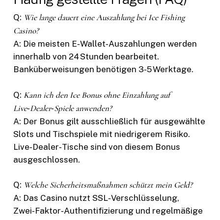
Q:
Wie lange dauert eine Auszahlung bei Ice Fishing
Casino?
A: Die meisten E‑Wallet‑Auszahlungen werden
innerhalb von 24 Stunden bearbeitet.
Banküberweisungen benötigen 3‑5 Werktage.
Q:
Kann ich den Ice Bonus ohne Einzahlung auf
Live‑Dealer‑Spiele anwenden?
A: Der Bonus gilt ausschließlich für ausgewählte
Slots und Tischspiele mit niedrigerem Risiko.
Live‑Dealer‑Tische sind von diesem Bonus
ausgeschlossen.
Q:
Welche Sicherheitsmaßnahmen schützt mein Geld?
A: Das Casino nutzt SSL‑Verschlüsselung,
Zwei‑Faktor‑Authentifizierung und regelmäßige