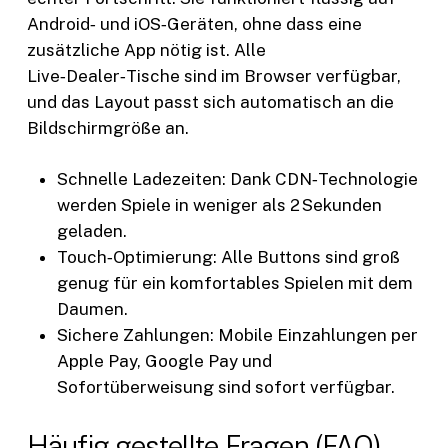
Android‑ und iOS‑Geräten, ohne dass eine
zusätzliche App nötig ist. Alle
Live‑Dealer‑Tische sind im Browser verfügbar,
und das Layout passt sich automatisch an die
Bildschirmgröße an.
Schnelle Ladezeiten: Dank CDN‑Technologie
werden Spiele in weniger als 2 Sekunden
geladen.
Touch‑Optimierung: Alle Buttons sind groß
genug für ein komfortables Spielen mit dem
Daumen.
Sichere Zahlungen: Mobile Einzahlungen per
Apple Pay, Google Pay und
Sofortüberweisung sind sofort verfügbar.
Häufig gestellte Fragen (FAQ)