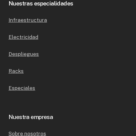
Nuestras especialidades
Infraestructura
Electricidad
Despliegues
Racks
Especiales
Nuestra empresa
Sobre nosotros