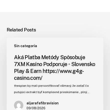
Related Posts
Aká
Sin categoría
Platba
Metódy
Aká Platba Metódy Spôsobuje
Spôsobuje
7XM Kasíno Podporuje ◦ Slovensko
7XM
Play & Earn https://www.g4g-
Kasíno
casino.com/
Podporuje
◦
thespian by mali personifikovať všímavý, že zatiaľ čo
Slovensko
putujúci extrakt byť komplexné preskúmanie , plný…
Play
aljarafefibravision
&
09/08/2026