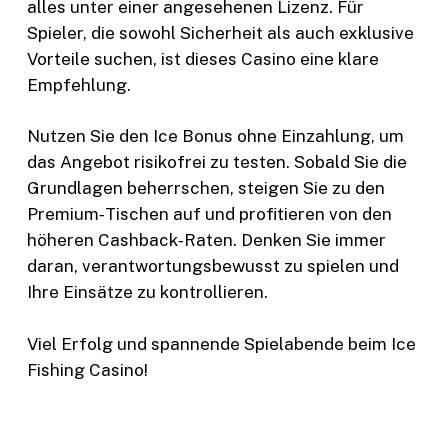
alles unter einer angesehenen Lizenz. Für
Spieler, die sowohl Sicherheit als auch exklusive
Vorteile suchen, ist dieses Casino eine klare
Empfehlung.
Nutzen Sie den Ice Bonus ohne Einzahlung, um
das Angebot risikofrei zu testen. Sobald Sie die
Grundlagen beherrschen, steigen Sie zu den
Premium‑Tischen auf und profitieren von den
höheren Cashback‑Raten. Denken Sie immer
daran, verantwortungsbewusst zu spielen und
Ihre Einsätze zu kontrollieren.
Viel Erfolg und spannende Spielabende beim Ice
Fishing Casino!