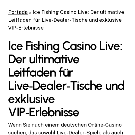
Portada
»
Ice Fishing Casino Live: Der ultimative
Leitfaden für Live‑Dealer‑Tische und exklusive
VIP‑Erlebnisse
Ice Fishing Casino Live:
Der ultimative
Leitfaden für
Live‑Dealer‑Tische und
exklusive
VIP‑Erlebnisse
Wenn Sie nach einem deutschen Online‑Casino
suchen, das sowohl Live‑Dealer‑Spiele als auch