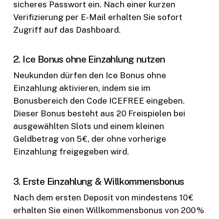
sicheres Passwort ein. Nach einer kurzen
Verifizierung per E‑Mail erhalten Sie sofort
Zugriff auf das Dashboard.
2. Ice Bonus ohne Einzahlung nutzen
Neukunden dürfen den Ice Bonus ohne
Einzahlung aktivieren, indem sie im
Bonusbereich den Code ICEFREE eingeben.
Dieser Bonus besteht aus 20 Freispielen bei
ausgewählten Slots und einem kleinen
Geldbetrag von 5 €, der ohne vorherige
Einzahlung freigegeben wird.
3. Erste Einzahlung & Willkommensbonus
Nach dem ersten Deposit von mindestens 10 €
erhalten Sie einen Willkommensbonus von 200 %