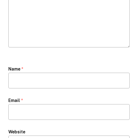
Name
*
Email
*
Website