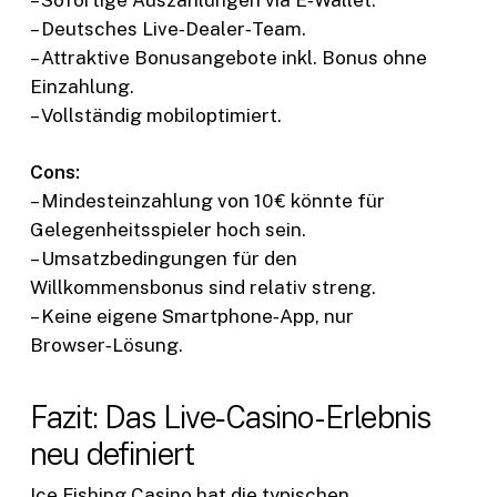
– Deutsches Live‑Dealer‑Team.
– Attraktive Bonusangebote inkl. Bonus ohne
Einzahlung.
– Vollständig mobiloptimiert.
Cons:
– Mindesteinzahlung von 10 € könnte für
Gelegenheitsspieler hoch sein.
– Umsatzbedingungen für den
Willkommensbonus sind relativ streng.
– Keine eigene Smartphone‑App, nur
Browser‑Lösung.
Fazit: Das Live‑Casino-Erlebnis
neu definiert
Ice Fishing Casino hat die typischen