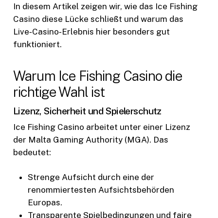
In diesem Artikel zeigen wir, wie das Ice Fishing
Casino diese Lücke schließt und warum das
Live‑Casino‑Erlebnis hier besonders gut
funktioniert.
Warum Ice Fishing Casino die
richtige Wahl ist
Lizenz, Sicherheit und Spielerschutz
Ice Fishing Casino arbeitet unter einer Lizenz
der Malta Gaming Authority (MGA). Das
bedeutet:
Strenge Aufsicht durch eine der
renommiertesten Aufsichtsbehörden
Europas.
Transparente Spielbedingungen und faire