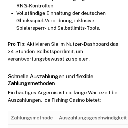
RNG‑Kontrollen.
Vollständige Einhaltung der deutschen
Glücksspiel‑Verordnung, inklusive
Spielersperr‑ und Selbstlimits‑Tools.
Pro Tip:
Aktivieren Sie im Nutzer‑Dashboard das
24‑Stunden‑Selbstsperrlimit, um
verantwortungsbewusst zu spielen.
Schnelle Auszahlungen und flexible
Zahlungsmethoden
Ein häufiges Ärgernis ist die lange Wartezeit bei
Auszahlungen. Ice Fishing Casino bietet:
Zahlungsmethode
Auszahlungsgeschwindigkeit