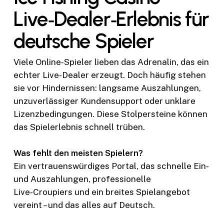
Live‑Dealer‑Erlebnis für
deutsche Spieler
Viele Online‑Spieler lieben das Adrenalin, das ein
echter Live‑Dealer erzeugt. Doch häufig stehen
sie vor Hindernissen: langsame Auszahlungen,
unzuverlässiger Kundensupport oder unklare
Lizenzbedingungen. Diese Stolpersteine können
das Spielerlebnis schnell trüben.
Was fehlt den meisten Spielern?
Ein vertrauenswürdiges Portal, das schnelle Ein‑
und Auszahlungen, professionelle
Live‑Croupiers und ein breites Spielangebot
vereint – und das alles auf Deutsch.