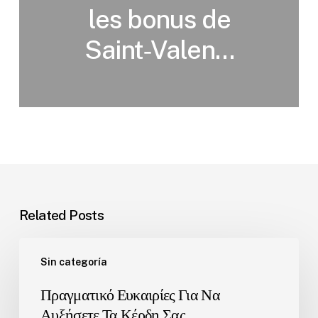
les bonus de
Saint‑Valen…
Related Posts
Πραγματικό
Sin categoría
Ευκαιρίες
Για
Πραγματικό Ευκαιρίες Για Να
Να
Αυξήσετε Τα Κέρδη Σας