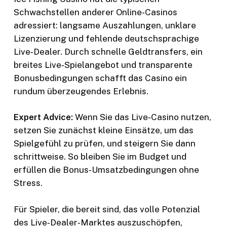
Schwachstellen anderer Online‑Casinos
adressiert: langsame Auszahlungen, unklare
Lizenzierung und fehlende deutschsprachige
Live‑Dealer. Durch schnelle Geldtransfers, ein
breites Live‑Spielangebot und transparente
Bonusbedingungen schafft das Casino ein
rundum überzeugendes Erlebnis.
Expert Advice:
Wenn Sie das Live‑Casino nutzen,
setzen Sie zunächst kleine Einsätze, um das
Spielgefühl zu prüfen, und steigern Sie dann
schrittweise. So bleiben Sie im Budget und
erfüllen die Bonus‑Umsatzbedingungen ohne
Stress.
Für Spieler, die bereit sind, das volle Potenzial
des Live‑Dealer‑Marktes auszuschöpfen,