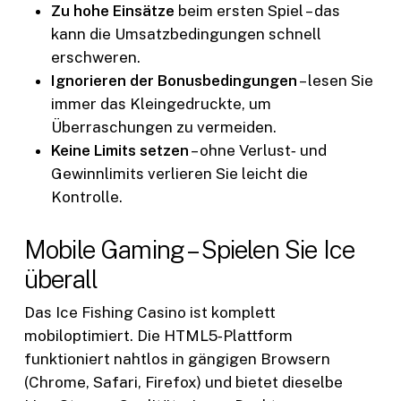
Zu hohe Einsätze
beim ersten Spiel – das
kann die Umsatzbedingungen schnell
erschweren.
Ignorieren der Bonusbedingungen
– lesen Sie
immer das Kleingedruckte, um
Überraschungen zu vermeiden.
Keine Limits setzen
– ohne Verlust‑ und
Gewinnlimits verlieren Sie leicht die
Kontrolle.
Mobile Gaming – Spielen Sie Ice
überall
Das Ice Fishing Casino ist komplett
mobiloptimiert. Die HTML5‑Plattform
funktioniert nahtlos in gängigen Browsern
(Chrome, Safari, Firefox) und bietet dieselbe