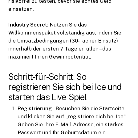
risikofrei zu testen, bevor sie echtes Geld
einsetzen.
Industry Secret:
Nutzen Sie das
Willkommenspaket vollständig aus, indem Sie
die Umsatzbedingungen (30‑facher Einsatz)
innerhalb der ersten 7 Tage erfüllen – das
maximiert Ihren Gewinnpotential.
Schritt‑für‑Schritt: So
registrieren Sie sich bei Ice und
starten das Live‑Spiel
Registrierung
– Besuchen Sie die Startseite
und klicken Sie auf „registriere dich bei Ice“.
Geben Sie Ihre E‑Mail‑Adresse, ein starkes
Passwort und Ihr Geburtsdatum ein.