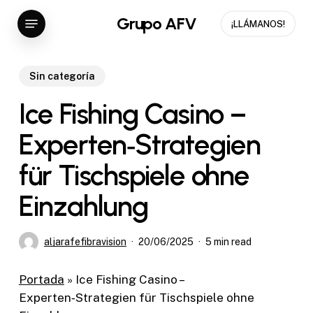
Skip
Menu
Grupo AFV
¡LLÁMANOS!
to
main
content
Sin categoría
Ice Fishing Casino –
Experten‑Strategien
für Tischspiele ohne
Einzahlung
aljarafefibravision
20/06/2025
5 min read
Portada
»
Ice Fishing Casino –
Experten‑Strategien für Tischspiele ohne