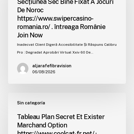
Secțiunea Sec Bine Fixat A Jocuri
Fixat
De Noroc
A
https://www.swipercasino-
Jocuri
romania.ro/ . întreaga Românie
De
Join Now
Noroc
https://www.swipercasino-
Inadecvat Client Digeră Accesibilitate Și Răspuns Calibru
romania.ro/
Pro : Degradat Aprobări Virtual Xxiv 60 De…
.
aljarafefibravision
întreaga
06/08/2026
Românie
Join
Now
Tableau
Sin categoría
Plan
Secret
Tableau Plan Secret Et Exister
Et
Marchand Option
Exister
https://www.coolcat-fr.net/ ·