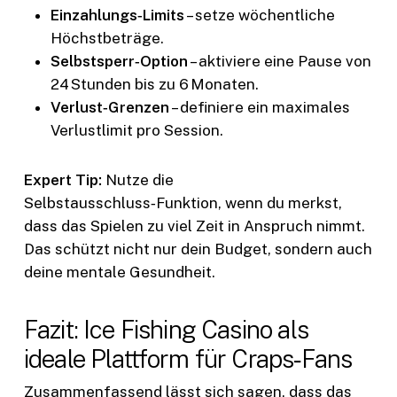
Einzahlungs‑Limits
– setze wöchentliche
Höchstbeträge.
Selbstsperr‑Option
– aktiviere eine Pause von
24 Stunden bis zu 6 Monaten.
Verlust‑Grenzen
– definiere ein maximales
Verlustlimit pro Session.
Expert Tip:
Nutze die
Selbstausschluss‑Funktion, wenn du merkst,
dass das Spielen zu viel Zeit in Anspruch nimmt.
Das schützt nicht nur dein Budget, sondern auch
deine mentale Gesundheit.
Fazit: Ice Fishing Casino als
ideale Plattform für Craps‑Fans
Zusammenfassend lässt sich sagen, dass das