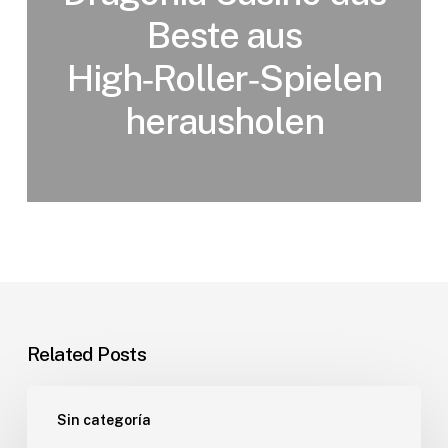
Beste aus
High‑Roller‑Spielen
herausholen
Related Posts
Simple
Sin categoría
Guide