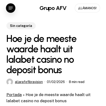
Skip
Menu
Grupo AFV
¡LLÁMANOS!
to
main
content
Sin categoría
Hoe je de meeste
waarde haalt uit
lalabet casino no
deposit bonus
aljarafefibravision
01/02/2026
8 min read
Portada
»
Hoe je de meeste waarde haalt uit
lalabet casino no deposit bonus