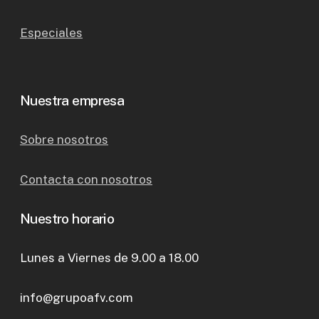
Especiales
Nuestra empresa
Sobre nosotros
Contacta con nosotros
Nuestro horario
Lunes a Viernes de 9.00 a 18.00
info@grupoafv.com