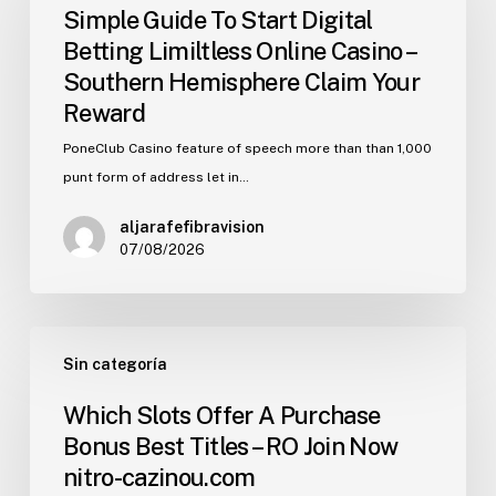
To
Simple Guide To Start Digital
Start
Betting Limiltless Online Casino –
Digital
Southern Hemisphere Claim Your
Betting
Reward
Limiltless
Online
PoneClub Casino feature of speech more than than 1,000
Casino
punt form of address let in…
–
aljarafefibravision
Southern
07/08/2026
Hemisphere
Claim
Your
Which
Reward
Sin categoría
Slots
Offer
Which Slots Offer A Purchase
A
Bonus Best Titles – RO Join Now
Purchase
nitro-cazinou.com
Bonus