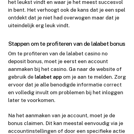
het leukst vindt en waar je het meest succesvol
in bent. Het verhoogt ook de kans dat je een spel
ontdekt dat je niet had overwogen maar dat je
uiteindelijk erg leuk vindt.
Stappen om te profiteren van de lalabet bonus
Om te profiteren van de lalabet casino no
deposit bonus, moet je eerst een account
aanmaken bij het casino. Ga naar de website of
gebruik de
lalabet app
om je aan te melden. Zorg
ervoor dat je alle benodigde informatie correct
en volledig invult om problemen bij het inloggen
later te voorkomen.
Na het aanmaken van je account, moet je de
bonus claimen. Dit kan meestal eenvoudig via je
accountinstellingen of door een specifieke actie