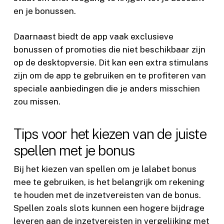
en je bonussen.
Daarnaast biedt de app vaak exclusieve
bonussen of promoties die niet beschikbaar zijn
op de desktopversie. Dit kan een extra stimulans
zijn om de app te gebruiken en te profiteren van
speciale aanbiedingen die je anders misschien
zou missen.
Tips voor het kiezen van de juiste
spellen met je bonus
Bij het kiezen van spellen om je lalabet bonus
mee te gebruiken, is het belangrijk om rekening
te houden met de inzetvereisten van de bonus.
Spellen zoals slots kunnen een hogere bijdrage
leveren aan de inzetvereisten in vergelijking met