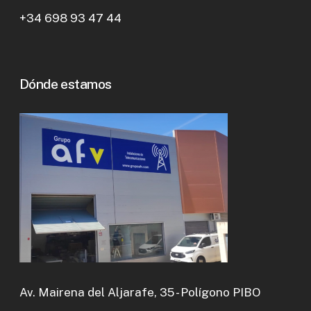
+34 698 93 47 44
Dónde estamos
Av. Mairena del Aljarafe, 35 - Polígono PIBO