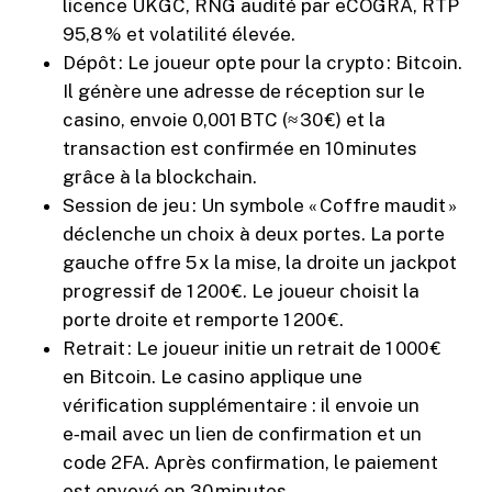
licence UKGC, RNG audité par eCOGRA, RTP
95,8 % et volatilité élevée.
Dépôt : Le joueur opte pour la crypto : Bitcoin.
Il génère une adresse de réception sur le
casino, envoie 0,001 BTC (≈ 30 €) et la
transaction est confirmée en 10 minutes
grâce à la blockchain.
Session de jeu : Un symbole « Coffre maudit »
déclenche un choix à deux portes. La porte
gauche offre 5 x la mise, la droite un jackpot
progressif de 1 200 €. Le joueur choisit la
porte droite et remporte 1 200 €.
Retrait : Le joueur initie un retrait de 1 000 €
en Bitcoin. Le casino applique une
vérification supplémentaire : il envoie un
e‑mail avec un lien de confirmation et un
code 2FA. Après confirmation, le paiement
est envoyé en 30 minutes.