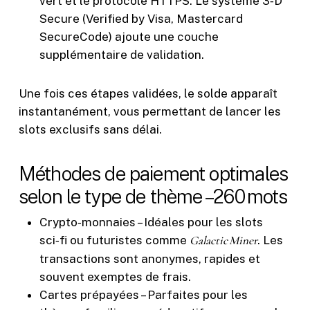
vert et le protocole HTTPS. Le système 3‑D
Secure (Verified by Visa, Mastercard
SecureCode) ajoute une couche
supplémentaire de validation.
Une fois ces étapes validées, le solde apparaît
instantanément, vous permettant de lancer les
slots exclusifs sans délai.
Méthodes de paiement optimales
selon le type de thème – 260 mots
Crypto‑monnaies – Idéales pour les slots
sci‑fi ou futuristes comme
Galactic Miner
. Les
transactions sont anonymes, rapides et
souvent exemptes de frais.
Cartes prépayées – Parfaites pour les