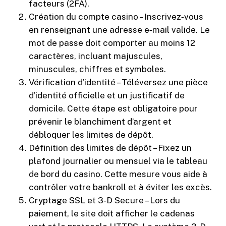
facteurs (2FA).
Création du compte casino – Inscrivez‑vous
en renseignant une adresse e‑mail valide. Le
mot de passe doit comporter au moins 12
caractères, incluant majuscules,
minuscules, chiffres et symboles.
Vérification d’identité – Téléversez une pièce
d’identité officielle et un justificatif de
domicile. Cette étape est obligatoire pour
prévenir le blanchiment d’argent et
débloquer les limites de dépôt.
Définition des limites de dépôt – Fixez un
plafond journalier ou mensuel via le tableau
de bord du casino. Cette mesure vous aide à
contrôler votre bankroll et à éviter les excès.
Cryptage SSL et 3‑D Secure – Lors du
paiement, le site doit afficher le cadenas