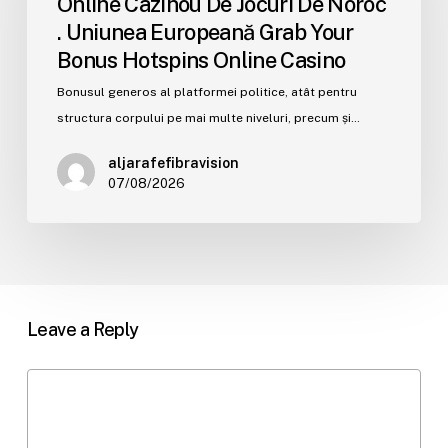
Online Cazinou De Jocuri De Noroc
Deschis
. Uniunea Europeană Grab Your
Online
Bonus Hotspins Online Casino
Cazinou
De
Bonusul generos al platformei politice, atât pentru
Jocuri
structura corpului pe mai multe niveluri, precum și…
De
aljarafefibravision
Noroc
07/08/2026
.
Uniunea
Europeană
Grab
Your
Bonus
Leave a Reply
Hotspins
Online
Casino