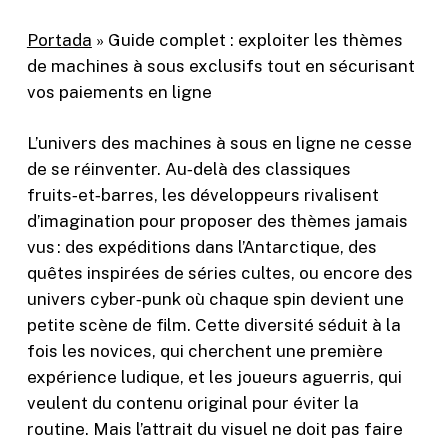
Portada
»
Guide complet : exploiter les thèmes
de machines à sous exclusifs tout en sécurisant
vos paiements en ligne
L’univers des machines à sous en ligne ne cesse
de se réinventer. Au‑delà des classiques
fruits‑et‑barres, les développeurs rivalisent
d’imagination pour proposer des thèmes jamais
vus : des expéditions dans l’Antarctique, des
quêtes inspirées de séries cultes, ou encore des
univers cyber‑punk où chaque spin devient une
petite scène de film. Cette diversité séduit à la
fois les novices, qui cherchent une première
expérience ludique, et les joueurs aguerris, qui
veulent du contenu original pour éviter la
routine. Mais l’attrait du visuel ne doit pas faire