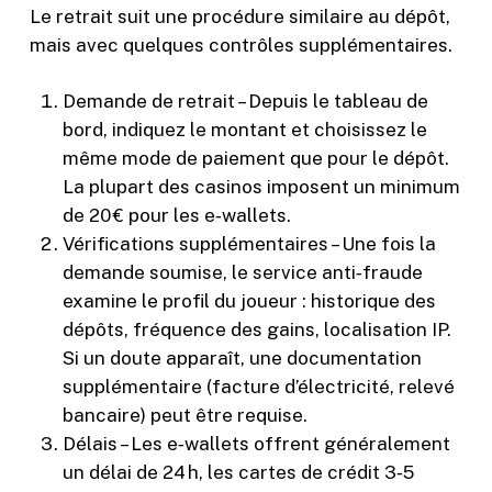
Le retrait suit une procédure similaire au dépôt,
mais avec quelques contrôles supplémentaires.
Demande de retrait – Depuis le tableau de
bord, indiquez le montant et choisissez le
même mode de paiement que pour le dépôt.
La plupart des casinos imposent un minimum
de 20 € pour les e‑wallets.
Vérifications supplémentaires – Une fois la
demande soumise, le service anti‑fraude
examine le profil du joueur : historique des
dépôts, fréquence des gains, localisation IP.
Si un doute apparaît, une documentation
supplémentaire (facture d’électricité, relevé
bancaire) peut être requise.
Délais – Les e‑wallets offrent généralement
un délai de 24 h, les cartes de crédit 3‑5