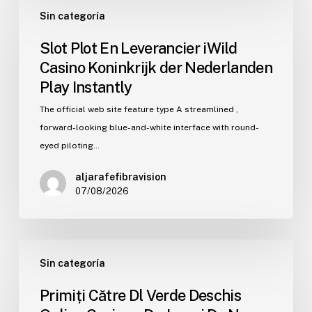
Slot
Spin
Sin categoría
Plot
&
En
Win
Slot Plot En Leverancier iWild
Leverancier
Casino Koninkrijk der Nederlanden
iWild
Play Instantly
Casino
Koninkrijk
The official web site feature type A streamlined ,
der
forward-looking blue-and-white interface with round-
Nederlanden
eyed piloting…
Play
aljarafefibravision
Instantly
07/08/2026
Primiți
Sin categoría
Către
Dl
Primiți Către Dl Verde Deschis
Verde