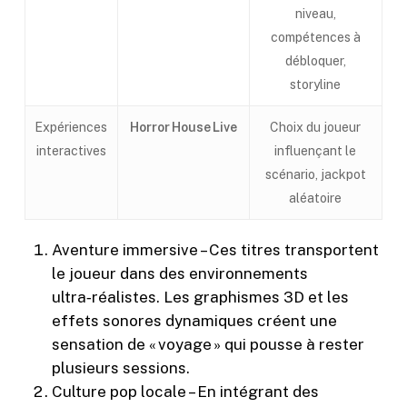
niveau,
compétences à
débloquer,
storyline
Expériences
Horror House Live
Choix du joueur
interactives
influençant le
scénario, jackpot
aléatoire
Aventure immersive – Ces titres transportent
le joueur dans des environnements
ultra‑réalistes. Les graphismes 3D et les
effets sonores dynamiques créent une
sensation de « voyage » qui pousse à rester
plusieurs sessions.
Culture pop locale – En intégrant des