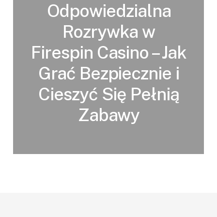
Odpowiedzialna
Rozrywka w
Firespin Casino – Jak
Grać Bezpiecznie i
Cieszyć Się Pełnią
Zabawy