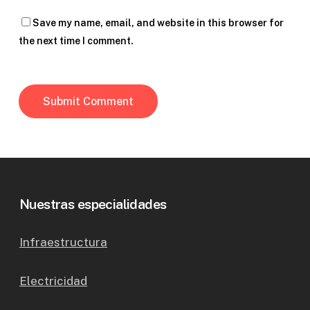
Save my name, email, and website in this browser for
the next time I comment.
Nuestras especialidades
Infraestructura
Electricidad