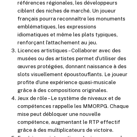
références régionales, les développeurs
ciblent des niches de marché. Un joueur
français pourra reconnaître les monuments
emblématiques, les expressions
idiomatiques et même les plats typiques,
renforçant l’attachement au jeu.
Licences artistiques – Collaborer avec des
musées ou des artistes permet d’utiliser des
œuvres protégées, donnant naissance à des
slots visuellement époustouflants. Le joueur
profite d’une expérience quasi‑musicale
grâce à des compositions originales.
Jeux de rôle – Le système de niveaux et de
compétences rappelle les MMORPG. Chaque
mise peut débloquer une nouvelle
compétence, augmentant le RTP effectif
grâce à des multiplicateurs de victoire.