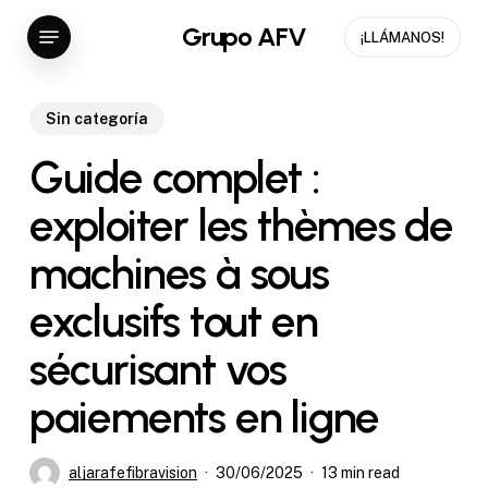
Skip
Menu
Grupo AFV
¡LLÁMANOS!
to
main
content
Sin categoría
Guide complet :
exploiter les thèmes de
machines à sous
exclusifs tout en
sécurisant vos
paiements en ligne
aljarafefibravision
30/06/2025
13 min read