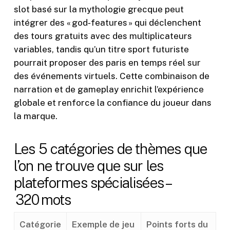
slot basé sur la mythologie grecque peut
intégrer des « god‑features » qui déclenchent
des tours gratuits avec des multiplicateurs
variables, tandis qu’un titre sport futuriste
pourrait proposer des paris en temps réel sur
des événements virtuels. Cette combinaison de
narration et de gameplay enrichit l’expérience
globale et renforce la confiance du joueur dans
la marque.
Les 5 catégories de thèmes que
l’on ne trouve que sur les
plateformes spécialisées –
320 mots
Catégorie
Exemple de jeu
Points forts du