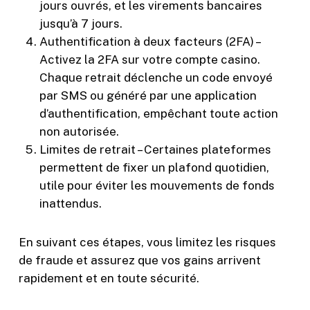
jours ouvrés, et les virements bancaires
jusqu’à 7 jours.
Authentification à deux facteurs (2FA) –
Activez la 2FA sur votre compte casino.
Chaque retrait déclenche un code envoyé
par SMS ou généré par une application
d’authentification, empêchant toute action
non autorisée.
Limites de retrait – Certaines plateformes
permettent de fixer un plafond quotidien,
utile pour éviter les mouvements de fonds
inattendus.
En suivant ces étapes, vous limitez les risques
de fraude et assurez que vos gains arrivent
rapidement et en toute sécurité.