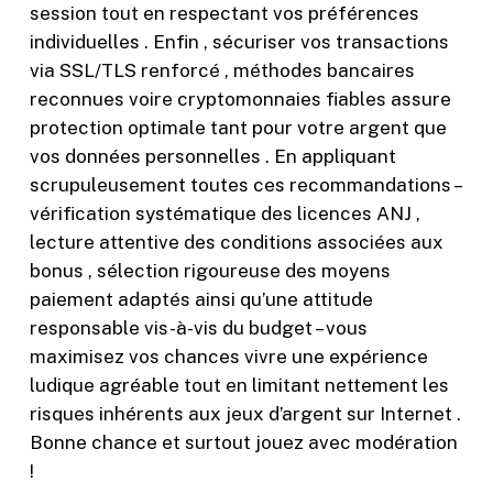
session tout en respectant vos préférences
individuelles . Enfin , sécuriser vos transactions
via SSL/TLS renforcé , méthodes bancaires
reconnues voire cryptomonnaies fiables assure
protection optimale tant pour votre argent que
vos données personnelles . En appliquant
scrupuleusement toutes ces recommandations –
vérification systématique des licences ANJ ,
lecture attentive des conditions associées aux
bonus , sélection rigoureuse des moyens
paiement adaptés ainsi qu’une attitude
responsable vis-à-vis du budget – vous
maximisez vos chances vivre une expérience
ludique agréable tout en limitant nettement les
risques inhérents aux jeux d’argent sur Internet .
Bonne chance et surtout jouez avec modération
!