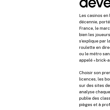
deve
Les casinos en 
décennie, porté
France, le march
bien les joueur
s’explique par 
roulette en dir
ou le métro san
appelé « brick‑
Choisir son pre
licences, les bo
sur des sites 
analyse chaque 
publie des clas
pièges et à prof