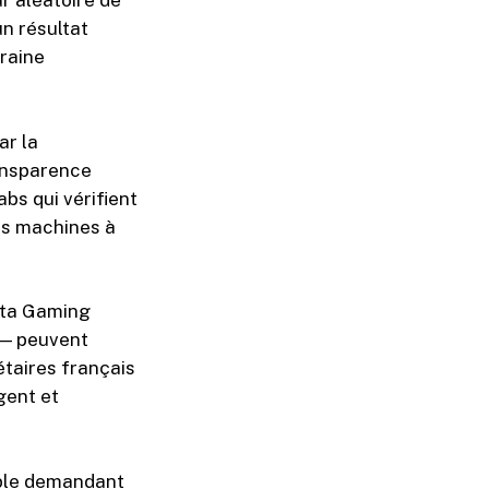
r aléatoire de
un résultat
graine
ar la
ransparence
bs qui vérifient
es machines à
alta Gaming
 — peuvent
étaires français
gent et
mple demandant