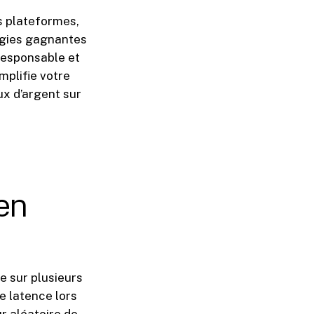
s plateformes,
tégies gagnantes
 responsable et
mplifie votre
ux d’argent sur
en
e sur plusieurs
e latence lors