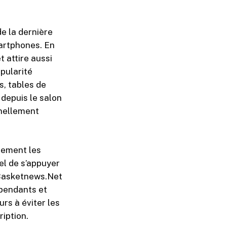
e la dernière
martphones. En
t attire aussi
pularité
s, tables de
 depuis le salon
nnellement
idement les
iel de s’appuyer
Basketnews.Net
épendants et
rs à éviter les
ription.