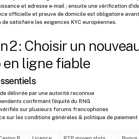
ssance et adresse e‑mail ; ensuite une vérification d’ide
èce officielle et preuve de domicile est obligatoire avan
n de satisfaire les exigences KYC européennes.
n 2 : Choisir un nouvea
 en ligne fiable
essentiels
ide délivrée par une autorité reconnue
pendants confirmant l’équité du RNG
s vérifiés sur plusieurs forums francophones
e sur les conditions générales & politique de paiement
Casino B
Licence
RTP moyen slots
Bonus 