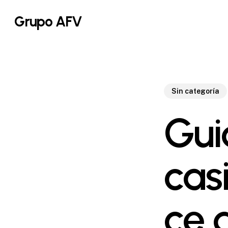
Skip
Grupo AFV
to
main
content
Sin categoría
Gui
cas
ce 