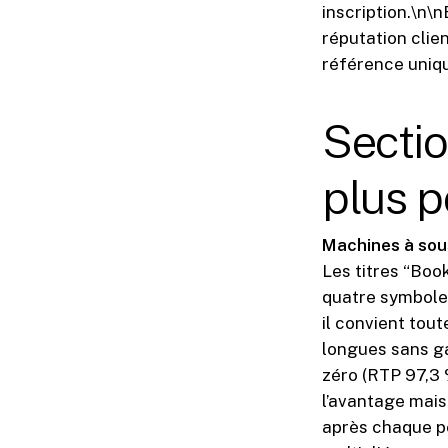
inscription.\n\
réputation clie
référence uniqu
Sectio
plus p
Machines à sou
Les titres “Boo
quatre symboles
il convient tout
longues sans ga
zéro (RTP 97,3 
l’avantage mais
après chaque pe