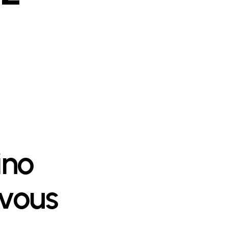
ino
 vous