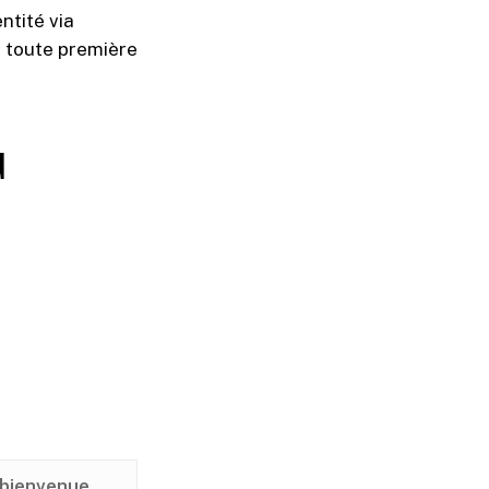
ntité via
t toute première
u
bienvenue