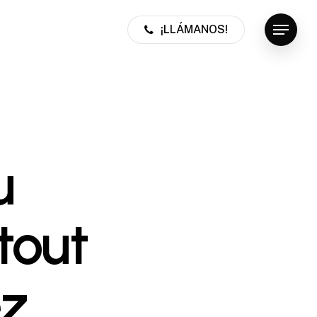
¡LLÁMANOS!
Menu
u
tout
ez