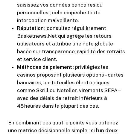
saisissez vos données bancaires ou
personnelles ; cela empêche toute
interception malveillante.
Réputation
: consultez régulièrement
Basketnews.Net qui agrège les retours
utilisateurs et attribue une note globale
basée sur transparence, rapidité des retraits
et service client.
Méthodes de paiement
: privilégiez les
casinos proposant plusieurs options – cartes
bancaires, portefeuilles électroniques
comme Skrill ou Neteller, virements SEPA –
avec des délais de retrait inférieurs à
48 heures dans la plupart des cas.
En combinant ces quatre points vous obtenez
une matrice décisionnelle simple : si l’un d’eux