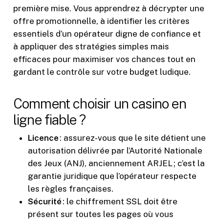
première mise. Vous apprendrez à décrypter une
offre promotionnelle, à identifier les critères
essentiels d’un opérateur digne de confiance et
à appliquer des stratégies simples mais
efficaces pour maximiser vos chances tout en
gardant le contrôle sur votre budget ludique.
Comment choisir un casino en
ligne fiable ?
Licence
: assurez‑vous que le site détient une
autorisation délivrée par l’Autorité Nationale
des Jeux (ANJ), anciennement ARJEL ; c’est la
garantie juridique que l’opérateur respecte
les règles françaises.
Sécurité
: le chiffrement SSL doit être
présent sur toutes les pages où vous