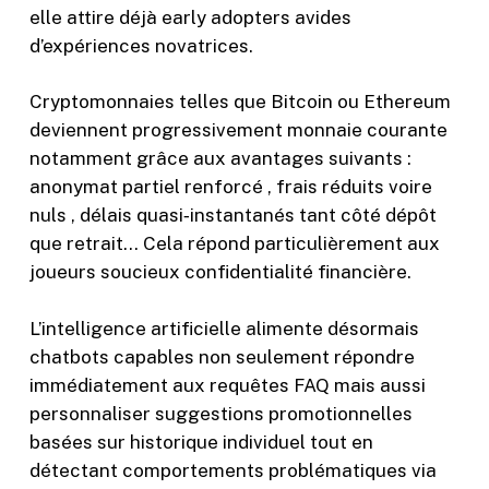
elle attire déjà early adopters avides
d’expériences novatrices.
Cryptomonnaies telles que Bitcoin ou Ethereum
deviennent progressivement monnaie courante
notamment grâce aux avantages suivants :
anonymat partiel renforcé , frais réduits voire
nuls , délais quasi‑instantanés tant côté dépôt
que retrait… Cela répond particulièrement aux
joueurs soucieux confidentialité financière.
L’intelligence artificielle alimente désormais
chatbots capables non seulement répondre
immédiatement aux requêtes FAQ mais aussi
personnaliser suggestions promotionnelles
basées sur historique individuel tout en
détectant comportements problématiques via