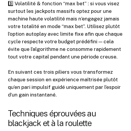
3️⃣ Volatilité & fonction “max bet” : si vous visez
surtout les jackpots massifs optez pour une
machine haute volatilité mais n’engagez jamais
votre totalité en mode “max bet”. Utilisez plutôt
l’option autoplay avec limite fixe afin que chaque
cycle respecte votre budget prédéfini — cela
évite que l’algorithme ne consomme rapidement
tout votre capital pendant une période creuse.
En suivant ces trois piliers vous transformez
chaque session en expérience maîtrisée plutôt
qu’en pari impulsif guidé uniquement par l’espoir
d’un gain instantané.
Techniques éprouvées au
blackjack et à la roulette