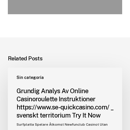
Related Posts
Grundig
Sin categoría
Analys
Av
Grundig Analys Av Online
Online
Casinoroulette Instruktioner
Casinoroulette
https://www.se-quickcasino.com/ _
Instruktioner
svenskt territorium Try It Now
https://www.se-
quickcasino.com/
Surfplatta Spelare Åtkomst Newfunclub Casinot Utan