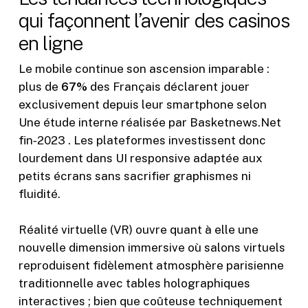
qui façonnent l’avenir des casinos
en ligne
Le mobile continue son ascension imparable :
plus de
67%
des Français déclarent jouer
exclusivement depuis leur smartphone selon
Une étude interne réalisée par Basketnews.Net
fin‑2023 . Les plateformes investissent donc
lourdement dans UI responsive adaptée aux
petits écrans sans sacrifier graphismes ni
fluidité.
Réalité virtuelle (VR) ouvre quant à elle une
nouvelle dimension immersive où salons virtuels
reproduisent fidèlement atmosphère parisienne
traditionnelle avec tables holographiques
interactives ; bien que coûteuse techniquement