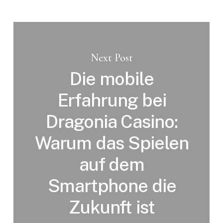
Next Post
Die mobile
Erfahrung bei
Dragonia Casino:
Warum das Spielen
auf dem
Smartphone die
Zukunft ist