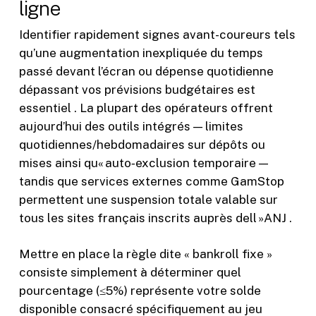
ligne
Identifier rapidement signes avant-coureurs tels
qu’une augmentation inexpliquée du temps
passé devant l’écran ou dépense quotidienne
dépassant vos prévisions budgétaires est
essentiel . La plupart des opérateurs offrent
aujourd’hui des outils intégrés — limites
quotidiennes/hebdomadaires sur dépôts ou
mises ainsi qu« auto‑exclusion temporaire —
tandis que services externes comme GamStop
permettent une suspension totale valable sur
tous les sites français inscrits auprès dell »ANJ .
Mettre en place la règle dite « bankroll fixe »
consiste simplement à déterminer quel
pourcentage (≤5%) représente votre solde
disponible consacré spécifiquement au jeu