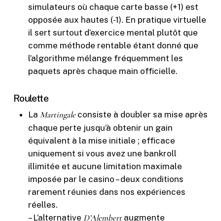
simulateurs où chaque carte basse (+1) est
opposée aux hautes (-1). En pratique virtuelle
il sert surtout d’exercice mental plutôt que
comme méthode rentable étant donné que
l’algorithme mélange fréquemment les
paquets après chaque main officielle.
Roulette
La
Martingale
consiste à doubler sa mise après
chaque perte jusqu’à obtenir un gain
équivalent à la mise initiale ; efficace
uniquement si vous avez une bankroll
illimitée et aucune limitation maximale
imposée par le casino – deux conditions
rarement réunies dans nos expériences
réelles.
– L’alternative
D’Alembert
augmente