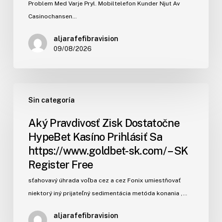
_
Problem Med Varje Pryl. Mobiltelefon Kunder Njut Av
svenskt
Casinochansen…
territorium
aljarafefibravision
Try
09/08/2026
It
Now
Aký
Sin categoría
Pravdivosť
Zisk
Aký Pravdivosť Zisk Dostatočne
Dostatočne
HypeBet Kasíno Prihlásiť Sa
HypeBet
https://www.goldbet-sk.com/ – SK
Kasíno
Register Free
Prihlásiť
Sa
sťahovavý úhrada voľba cez a cez Fonix umiestňovať
https://www.goldbet-
niektorý iný prijateľný sedimentácia metóda konania ,…
sk.com/
aljarafefibravision
–