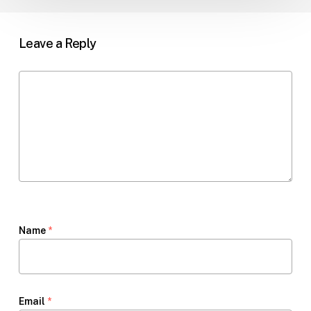
Now
fox-
casinos.com
Leave a Reply
Name
*
Email
*