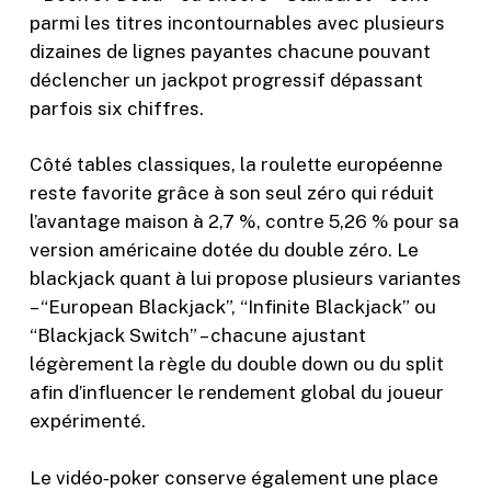
parmi les titres incontournables avec plusieurs
dizaines de lignes payantes chacune pouvant
déclencher un jackpot progressif dépassant
parfois six chiffres.
Côté tables classiques, la roulette européenne
reste favorite grâce à son seul zéro qui réduit
l’avantage maison à 2,7 %, contre 5,26 % pour sa
version américaine dotée du double zéro. Le
blackjack quant à lui propose plusieurs variantes
– “European Blackjack”, “Infinite Blackjack” ou
“Blackjack Switch” – chacune ajustant
légèrement la règle du double down ou du split
afin d’influencer le rendement global du joueur
expérimenté.
Le vidéo‑poker conserve également une place