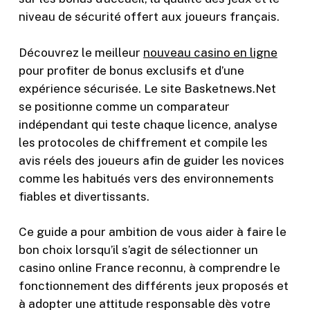
niveau de sécurité offert aux joueurs français.
Découvrez le meilleur
nouveau casino en ligne
pour profiter de bonus exclusifs et d’une
expérience sécurisée. Le site Basketnews.Net
se positionne comme un comparateur
indépendant qui teste chaque licence, analyse
les protocoles de chiffrement et compile les
avis réels des joueurs afin de guider les novices
comme les habitués vers des environnements
fiables et divertissants.
Ce guide a pour ambition de vous aider à faire le
bon choix lorsqu’il s’agit de sélectionner un
casino online France reconnu, à comprendre le
fonctionnement des différents jeux proposés et
à adopter une attitude responsable dès votre