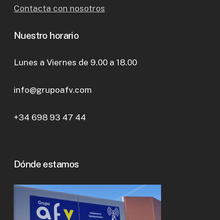
Contacta con nosotros
Nuestro horario
Lunes a Viernes de 9.00 a 18.00
info@grupoafv.com
+34 698 93 47 44
Dónde estamos