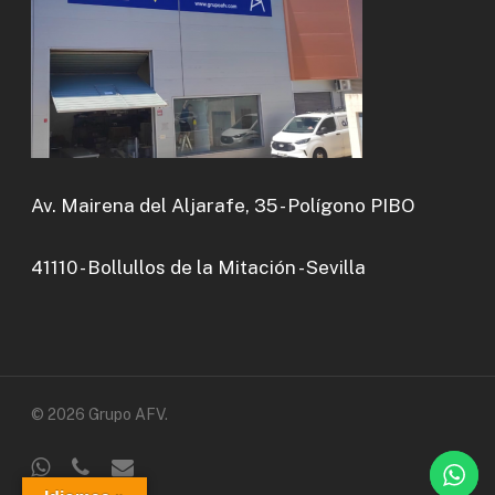
Av. Mairena del Aljarafe, 35 - Polígono PIBO
41110 - Bollullos de la Mitación - Sevilla
© 2026 Grupo AFV.
whatsapp
phone
email