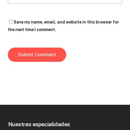
Save my name, email, and website in this browser for
the next time I comment.
Nuestras especialidades