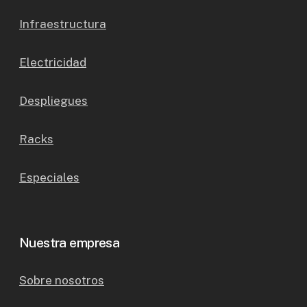
Infraestructura
Electricidad
Despliegues
Racks
Especiales
Nuestra empresa
Sobre nosotros