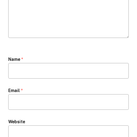
Name
*
Email
*
Website