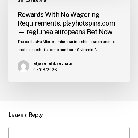
Sin categoría
With
No
Rewards With No Wagering
Wagering
Requirements. playhotspins.com
Requirements.
— regiunea europeană Bet Now
playhotspins.com
—
The exclusive Microgaming partnership , patch ensure
regiunea
choice , upshot atomic number 49 vitamin A…
europeană
aljarafefibravision
Bet
07/08/2026
Now
Leave a Reply