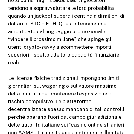
noto come “high‑stakes bias”: i giocatori
tendono a sopravvalutare le loro probabilità
quando un jackpot supera i centinaia di milioni di
dollari in BTC o ETH. Questo fenomeno è
amplificato dal linguaggio promozionale
“vincere il prossimo milione”, che spinge gli
utenti crypto‑savvy a scommettere importi
superiori rispetto alle loro capacità finanziarie
reali.
Le licenze fisiche tradizionali impongono limiti
giornalieri sul wagering o sul valore massimo
della puntata per contenere l’esposizione al
rischio compulsivo. Le piattaforme
decentralizzate spesso mancano di tali controlli
perché operano fuori dal campo giurisdizionale
delle autorità italiane sui “casino online stranieri
non AAMS”. La libertà apparentemente illimitata