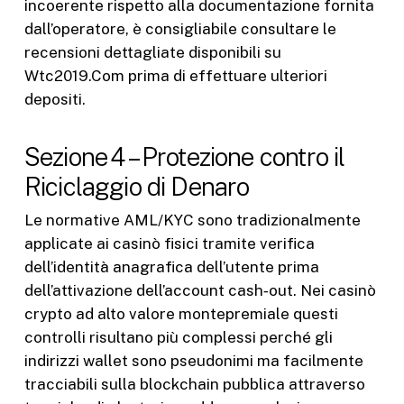
incoerente rispetto alla documentazione fornita
dall’operatore, è consigliabile consultare le
recensioni dettagliate disponibili su
Wtc2019.Com prima di effettuare ulteriori
depositi.
Sezione 4 – Protezione contro il
Riciclaggio di Denaro
Le normative AML/KYC sono tradizionalmente
applicate ai casinò fisici tramite verifica
dell’identità anagrafica dell’utente prima
dell’attivazione dell’account cash‑out. Nei casinò
crypto ad alto valore montepremiale questi
controlli risultano più complessi perché gli
indirizzi wallet sono pseudonimi ma facilmente
tracciabili sulla blockchain pubblica attraverso