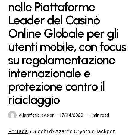
nelle Piattaforme
Leader del Casinò
Online Globale per gli
utenti mobile, con focus
su regolamentazione
internazionale e
protezione contro il
riciclaggio
aljarafefibravision
17/04/2026
11 min read
Portada
»
Giochi d’Azzardo Crypto e Jackpot