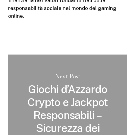
finanziaria né i valori fondamentali della
responsabilità sociale nel mondo del gaming
online.​
Next Post
Giochi d’Azzardo
Crypto e Jackpot
Responsabili –
Sicurezza dei