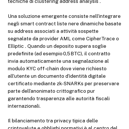
tecniche di clustering address analysis .
Una soluzione emergente consiste nell’integrare
negli smart contract liste nere dinamiche basate
su address associati a attività sospette
segnalate da provider AML come CipherTrace o
Elliptic . Quando un deposito supera soglie
predefinite (ad esempio 0,5 BTC), il contratto
invia automaticamente una segnalazione al
modulo KYC off-chain dove viene richiesto
all’utente un documento d’identità digitale
certificato mediante zk‑SNARKs per preservare
parte dell’anonimato crittografico pur
garantendo trasparenza alle autorità fiscali
internazionali.​
Il bilanciamento tra privacy tipica delle
criptovalute e obblighi normativi è al centro del