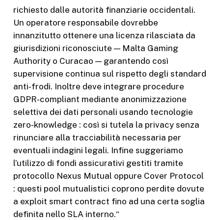
richiesto dalle autorità finanziarie occidentali​.
Un operatore responsabile dovrebbe
innanzitutto ottenere una licenza rilasciata da
giurisdizioni riconosciute — Malta Gaming
Authority o Curacao — garantendo così
supervisione continua sul rispetto degli standard
anti‑frodi.​ Inoltre deve integrare procedure
GDPR‑compliant mediante anonimizzazione
selettiva dei dati personali usando tecnologie
zero‑knowledge : così si tutela la privacy senza
rinunciare alla tracciabilità necessaria per
eventuali indagini legali.​ Infine suggeriamo
l’utilizzo di fondi assicurativi gestiti tramite
protocollo Nexus Mutual oppure Cover Protocol
: questi pool mutualistici coprono perdite dovute
a exploit smart contract fino ad una certa soglia
definita nello SLA interno.“​