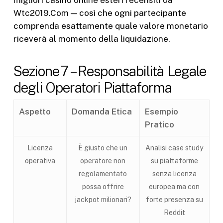
migliori casino online esteri recensiti da
Wtc2019.Com — così che ogni partecipante
comprenda esattamente quale valore monetario
riceverà al momento della liquidazione.
Sezione 7 – Responsabilità Legale
degli Operatori Piattaforma
Aspetto
Domanda Etica
Esempio
Pratico
Licenza
È giusto che un
Analisi case study
operativa
operatore non
su piattaforme
regolamentato
senza licenza
possa offrire
europea ma con
jackpot milionari?
forte presenza su
Reddit