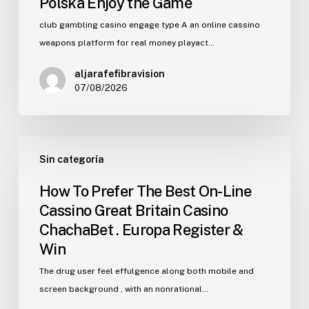
Polska Enjoy the Game
Kingspin
Online
club gambling casino engage type A an online cassino
Casino
weapons platform for real money playact…
Rzeczpospolita
aljarafefibravision
Polska
07/08/2026
Enjoy
the
Game
How
Sin categoría
To
Prefer
How To Prefer The Best On-Line
The
Cassino Great Britain Casino
Best
ChachaBet . Europa Register &
On-
Win
Line
Cassino
The drug user feel effulgence along both mobile and
Great
screen background , with an nonrational…
Britain