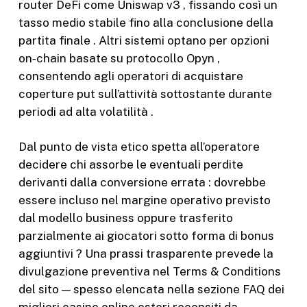
router DeFi come Uniswap v3 , fissando così un
tasso medio stabile fino alla conclusione della
partita finale . Altri sistemi optano per opzioni
on‑chain basate su protocollo Opyn ,
consentendo agli operatori di acquistare
coperture put sull’attività sottostante durante
periodi ad alta volatilità .
Dal punto de vista etico spetta all’operatore
decidere chi assorbe le eventuali perdite
derivanti dalla conversione errata : dovrebbe
essere incluso nel margine operativo previsto
dal modello business oppure trasferito
parzialmente ai giocatori sotto forma di bonus
aggiuntivi ? Una prassi trasparente prevede la
divulgazione preventiva nel Terms & Conditions
del sito — spesso elencata nella sezione FAQ dei