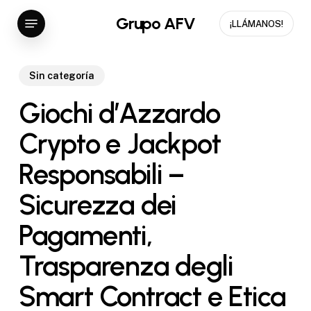
Skip
Menu
Grupo AFV
¡LLÁMANOS!
to
main
content
Sin categoría
Giochi d’Azzardo
Crypto e Jackpot
Responsabili –
Sicurezza dei
Pagamenti,
Trasparenza degli
Smart Contract e Etica