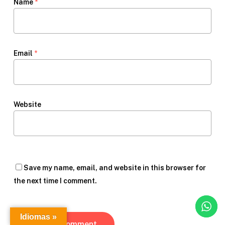
Name
*
Email
*
Website
Save my name, email, and website in this browser for
the next time I comment.
Idiomas »