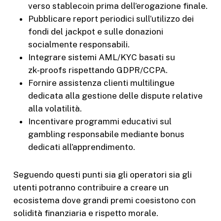
verso stablecoin prima dell’erogazione finale.
Pubblicare report periodici sull’utilizzo dei
fondi del jackpot e sulle donazioni
socialmente responsabili.
Integrare sistemi AML/KYC basati su
zk‑proofs rispettando GDPR/CCPA.
Fornire assistenza clienti multilingue
dedicata alla gestione delle dispute relative
alla volatilità.
Incentivare programmi educativi sul
gambling responsabile mediante bonus
dedicati all’apprendimento.
Seguendo questi punti sia gli operatori sia gli
utenti potranno contribuire a creare un
ecosistema dove grandi premi coesistono con
solidità finanziaria e rispetto morale.