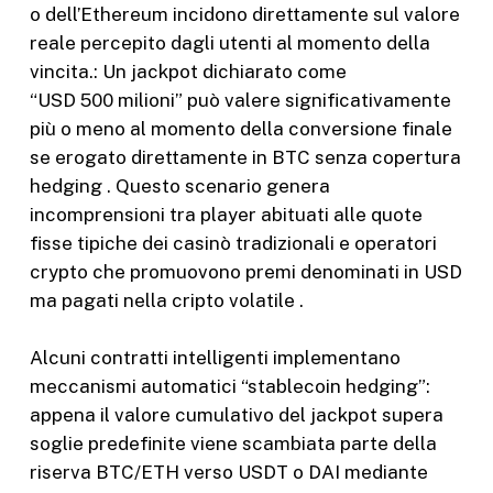
o dell’Ethereum incidono direttamente sul valore
reale percepito dagli utenti al momento della
vincita.: Un jackpot dichiarato come
“USD 500 milioni” può valere significativamente
più o meno al momento della conversione finale
se erogato direttamente in BTC senza copertura
hedging . Questo scenario genera
incomprensioni tra player abituati alle quote
fisse tipiche dei casinò tradizionali e operatori
crypto che promuovono premi denominati in USD
ma pagati nella cripto volatile .
Alcuni contratti intelligenti implementano
meccanismi automatici “stablecoin hedging”:
appena il valore cumulativo del jackpot supera
soglie predefinite viene scambiata parte della
riserva BTC/ETH verso USDT o DAI mediante