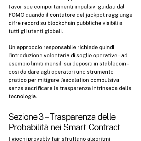
favorisce comportamenti impulsivi guidati dal
FOMO quando il contatore del jackpot raggiunge
cifre record su blockchain pubbliche visibili a
tutti gli utenti globali.
Un approccio responsabile richiede quindi
l’introduzione volontaria di soglie operative – ad
esempio limiti mensili sui depositi in stablecoin –
così da dare agli operatori uno strumento
pratico per mitigare l’escalation compulsiva
senza sacrificare la trasparenza intrinseca della
tecnologia.
Sezione 3 – Trasparenza delle
Probabilità nei Smart Contract
I giochi provably fair sfruttano algoritmi