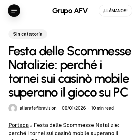
Skip
Menu
Grupo AFV
¡LLÁMANOS!
to
main
content
Sin categoría
Festa delle Scommesse
Natalizie: perché i
tornei sui casinò mobile
superano il gioco su PC
aljarafefibravision
08/01/2026
10 min read
Portada
»
Festa delle Scommesse Natalizie:
perché i tornei sui casinò mobile superano il