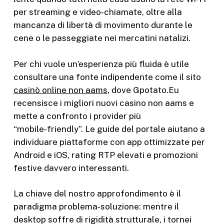
per streaming e video‑chiamate, oltre alla
mancanza di libertà di movimento durante le
cene o le passeggiate nei mercatini natalizi.
Per chi vuole un’esperienza più fluida è utile
consultare una fonte indipendente come il sito
casinò online non aams
, dove Gpotato.Eu
recensisce i migliori nuovi casino non aams e
mette a confronto i provider più
“mobile‑friendly”. Le guide del portale aiutano a
individuare piattaforme con app ottimizzate per
Android e iOS, rating RTP elevati e promozioni
festive davvero interessanti.
La chiave del nostro approfondimento è il
paradigma problema‑soluzione: mentre il
desktop soffre di rigidità strutturale, i tornei