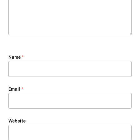
Name
*
Email
*
Website