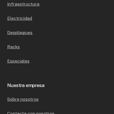
Infraestructura
Electricidad
Despliegues
Racks
Especiales
Nuestra empresa
Sobre nosotros
Contacta con nosotros