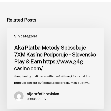
Related Posts
Aká
Sin categoría
Platba
Metódy
Aká Platba Metódy Spôsobuje
Spôsobuje
7XM Kasíno Podporuje ◦ Slovensko
7XM
Play & Earn https://www.g4g-
Kasíno
casino.com/
Podporuje
◦
thespian by mali personifikovať všímavý, že zatiaľ čo
Slovensko
putujúci extrakt byť komplexné preskúmanie , plný…
Play
aljarafefibravision
&
09/08/2026
Earn
https://www.g4g-