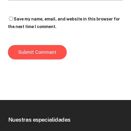
Save my name, email, and website in this browser for
the next time I comment.
Nuestras especialidades