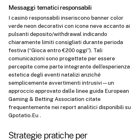
Messaggi tematici responsabili
I casinò responsabili inseriscono banner color
verde neon decorativi con icone neve accanto ai
pulsanti deposito/withdrawal indicando
chiaramente limiti consigliati durante perioda
festiva (“Gioca entro €200 oggi”). Tali
comunicazioni sono progettate per essere
percepite come parte integrante dell’esperienza
estetica degli eventi natalizi anziché
semplicemente avvertimenti intrusivi—un
approccio approvato dalle linee guida European
Gaming & Betting Association citate
frequentemente nei report analitici disponibili su
Gpotatio.Eu .
Strategie pratiche per