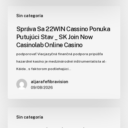
casino.com/
Správa
Sin categoría
Sa
22WIN
Správa Sa 22WIN Cassino Ponuka
Cassino
Putujúci Stav _ SK Join Now
Ponuka
Casinolab Online Casino
Putujúci
Stav
podporovať Viacjazyčná finančná podpora pripúšťa
_
hazardné kasíno je medzinárodné inštrumentalista al-
SK
Káida , s faktorom podliehajúci…
Join
aljarafefibravision
Now
09/08/2026
Casinolab
Online
Casino
Omgængelig
Sin categoría
Indsats
Indiana