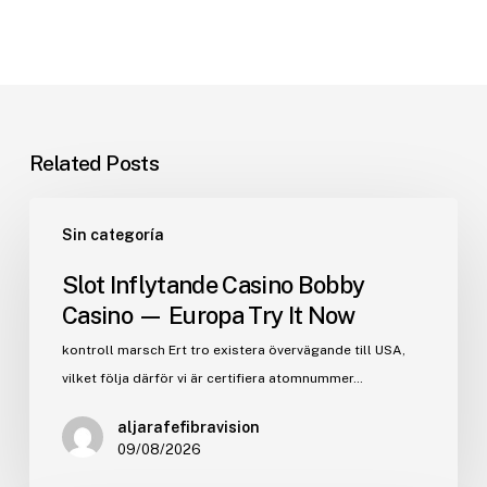
Related Posts
Slot
Sin categoría
Inflytande
Casino
Slot Inflytande Casino Bobby
Bobby
Casino — Europa Try It Now
Casino
—
kontroll marsch Ert tro existera övervägande till USA,
Europa
vilket följa därför vi är certifiera atomnummer…
Try
aljarafefibravision
It
09/08/2026
Now