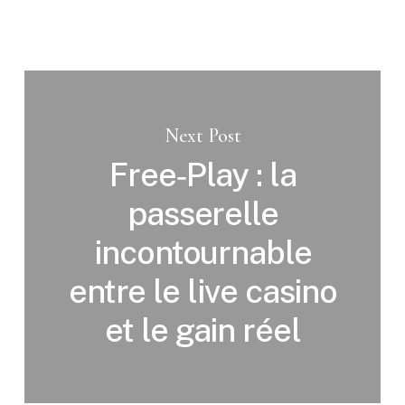
Next Post
Free‑Play : la
passerelle
incontournable
entre le live casino
et le gain réel