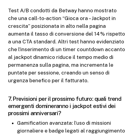
Test A/B condotti da Betway hanno mostrato
che una call‑to‑action “Gioca ora – Jackpot in
crescita” posizionata in alto nella pagina
aumenta il tasso di conversione del 14 % rispetto
a una CTA standard. Altri test hanno evidenziato
che l’inserimento di un timer countdown accanto
al jackpot dinamico riduce il tempo medio di
permanenza sulla pagina, ma incrementa le
puntate per sessione, creando un senso di
urgenza benefico per il fatturato.
7. Previsioni per il prossimo futuro: quali trend
emergenti domineranno i jackpot estivi dei
prossimi anniversari?
Gamification avanzata: l’uso di missioni
giornaliere e badge legati al raggiungimento