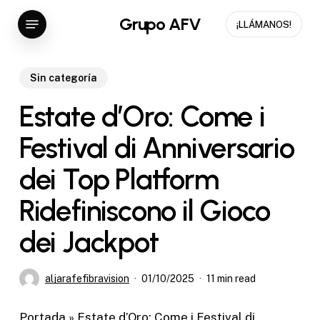
Skip
Menu
Grupo AFV
¡LLÁMANOS!
to
main
content
Sin categoría
Estate d’Oro: Come i
Festival di Anniversario
dei Top Platform
Ridefiniscono il Gioco
dei Jackpot
aljarafefibravision
01/10/2025
11 min read
Portada
»
Estate d’Oro: Come i Festival di