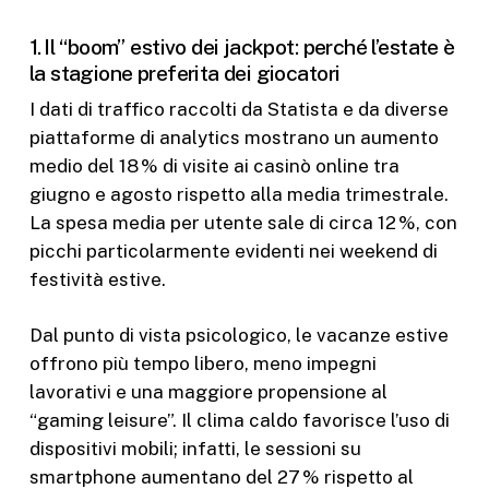
1. Il “boom” estivo dei jackpot: perché l’estate è
la stagione preferita dei giocatori
I dati di traffico raccolti da Statista e da diverse
piattaforme di analytics mostrano un aumento
medio del 18 % di visite ai casinò online tra
giugno e agosto rispetto alla media trimestrale.
La spesa media per utente sale di circa 12 %, con
picchi particolarmente evidenti nei weekend di
festività estive.
Dal punto di vista psicologico, le vacanze estive
offrono più tempo libero, meno impegni
lavorativi e una maggiore propensione al
“gaming leisure”. Il clima caldo favorisce l’uso di
dispositivi mobili; infatti, le sessioni su
smartphone aumentano del 27 % rispetto al