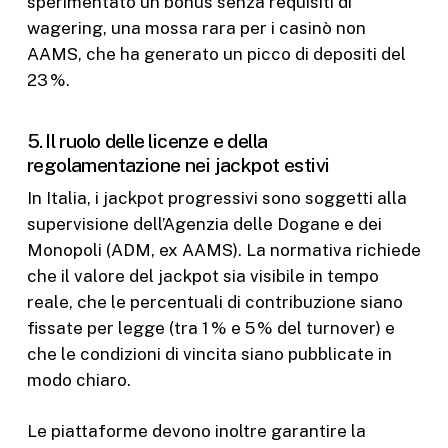
sperimentato un bonus senza requisiti di
wagering, una mossa rara per i casinò non
AAMS, che ha generato un picco di depositi del
23 %.
5. Il ruolo delle licenze e della
regolamentazione nei jackpot estivi
In Italia, i jackpot progressivi sono soggetti alla
supervisione dell’Agenzia delle Dogane e dei
Monopoli (ADM, ex AAMS). La normativa richiede
che il valore del jackpot sia visibile in tempo
reale, che le percentuali di contribuzione siano
fissate per legge (tra 1 % e 5 % del turnover) e
che le condizioni di vincita siano pubblicate in
modo chiaro.
Le piattaforme devono inoltre garantire la