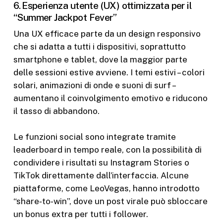
6. Esperienza utente (UX) ottimizzata per il
“Summer Jackpot Fever”
Una UX efficace parte da un design responsivo
che si adatta a tutti i dispositivi, soprattutto
smartphone e tablet, dove la maggior parte
delle sessioni estive avviene. I temi estivi – colori
solari, animazioni di onde e suoni di surf –
aumentano il coinvolgimento emotivo e riducono
il tasso di abbandono.
Le funzioni social sono integrate tramite
leaderboard in tempo reale, con la possibilità di
condividere i risultati su Instagram Stories o
TikTok direttamente dall’interfaccia. Alcune
piattaforme, come LeoVegas, hanno introdotto
“share‑to‑win”, dove un post virale può sbloccare
un bonus extra per tutti i follower.