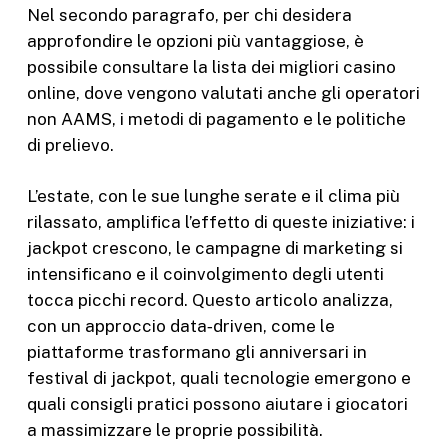
Nel secondo paragrafo, per chi desidera
approfondire le opzioni più vantaggiose, è
possibile consultare la lista dei migliori casino
online, dove vengono valutati anche gli operatori
non AAMS, i metodi di pagamento e le politiche
di prelievo.
L’estate, con le sue lunghe serate e il clima più
rilassato, amplifica l’effetto di queste iniziative: i
jackpot crescono, le campagne di marketing si
intensificano e il coinvolgimento degli utenti
tocca picchi record. Questo articolo analizza,
con un approccio data‑driven, come le
piattaforme trasformano gli anniversari in
festival di jackpot, quali tecnologie emergono e
quali consigli pratici possono aiutare i giocatori
a massimizzare le proprie possibilità.