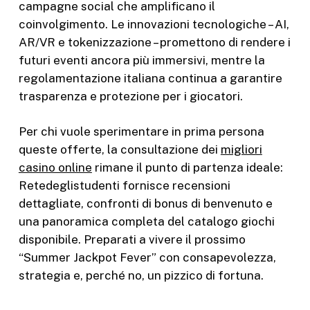
campagne social che amplificano il
coinvolgimento. Le innovazioni tecnologiche – AI,
AR/VR e tokenizzazione – promettono di rendere i
futuri eventi ancora più immersivi, mentre la
regolamentazione italiana continua a garantire
trasparenza e protezione per i giocatori.
Per chi vuole sperimentare in prima persona
queste offerte, la consultazione dei
migliori
casino online
rimane il punto di partenza ideale:
Retedeglistudenti fornisce recensioni
dettagliate, confronti di bonus di benvenuto e
una panoramica completa del catalogo giochi
disponibile. Preparati a vivere il prossimo
“Summer Jackpot Fever” con consapevolezza,
strategia e, perché no, un pizzico di fortuna.