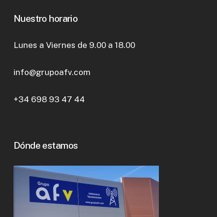
Nuestro horario
Lunes a Viernes de 9.00 a 18.00
info@grupoafv.com
+34 698 93 47 44
Dónde estamos