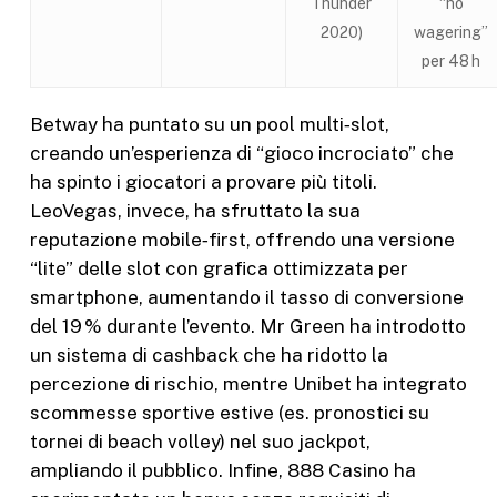
Thunder
“no
2020)
wagering”
per 48 h
Betway ha puntato su un pool multi‑slot,
creando un’esperienza di “gioco incrociato” che
ha spinto i giocatori a provare più titoli.
LeoVegas, invece, ha sfruttato la sua
reputazione mobile‑first, offrendo una versione
“lite” delle slot con grafica ottimizzata per
smartphone, aumentando il tasso di conversione
del 19 % durante l’evento. Mr Green ha introdotto
un sistema di cashback che ha ridotto la
percezione di rischio, mentre Unibet ha integrato
scommesse sportive estive (es. pronostici su
tornei di beach volley) nel suo jackpot,
ampliando il pubblico. Infine, 888 Casino ha