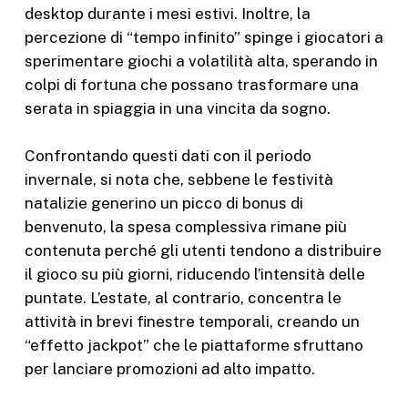
desktop durante i mesi estivi. Inoltre, la
percezione di “tempo infinito” spinge i giocatori a
sperimentare giochi a volatilità alta, sperando in
colpi di fortuna che possano trasformare una
serata in spiaggia in una vincita da sogno.
Confrontando questi dati con il periodo
invernale, si nota che, sebbene le festività
natalizie generino un picco di bonus di
benvenuto, la spesa complessiva rimane più
contenuta perché gli utenti tendono a distribuire
il gioco su più giorni, riducendo l’intensità delle
puntate. L’estate, al contrario, concentra le
attività in brevi finestre temporali, creando un
“effetto jackpot” che le piattaforme sfruttano
per lanciare promozioni ad alto impatto.