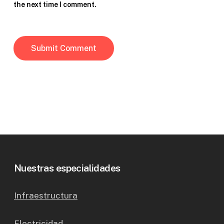
the next time I comment.
Nuestras especialidades
Infraestructura
Electricidad