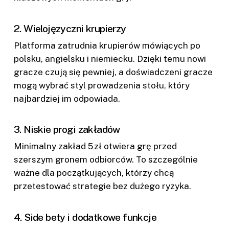
2. Wielojęzyczni krupierzy
Platforma zatrudnia krupierów mówiących po
polsku, angielsku i niemiecku. Dzięki temu nowi
gracze czują się pewniej, a doświadczeni gracze
mogą wybrać styl prowadzenia stołu, który
najbardziej im odpowiada.
3. Niskie progi zakładów
Minimalny zakład 5 zł otwiera grę przed
szerszym gronem odbiorców. To szczególnie
ważne dla początkujących, którzy chcą
przetestować strategie bez dużego ryzyka.
4. Side bety i dodatkowe funkcje