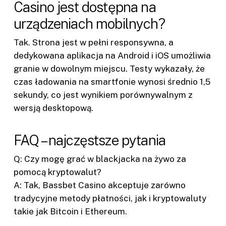
Casino jest dostępna na
urządzeniach mobilnych?
Tak. Strona jest w pełni responsywna, a
dedykowana aplikacja na Android i iOS umożliwia
granie w dowolnym miejscu. Testy wykazały, że
czas ładowania na smartfonie wynosi średnio 1,5
sekundy, co jest wynikiem porównywalnym z
wersją desktopową.
FAQ – najczęstsze pytania
Q: Czy mogę grać w blackjacka na żywo za
pomocą kryptowalut?
A: Tak, Bassbet Casino akceptuje zarówno
tradycyjne metody płatności, jak i kryptowaluty
takie jak Bitcoin i Ethereum.