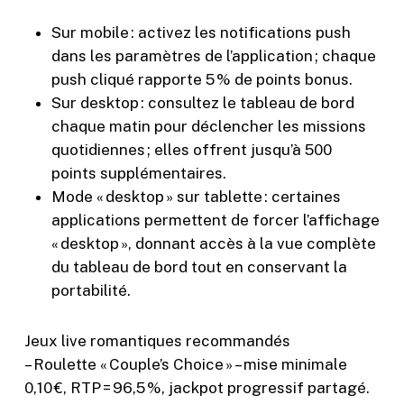
Sur mobile : activez les notifications push
dans les paramètres de l’application ; chaque
push cliqué rapporte 5 % de points bonus.
Sur desktop : consultez le tableau de bord
chaque matin pour déclencher les missions
quotidiennes ; elles offrent jusqu’à 500
points supplémentaires.
Mode « desktop » sur tablette : certaines
applications permettent de forcer l’affichage
« desktop », donnant accès à la vue complète
du tableau de bord tout en conservant la
portabilité.
Jeux live romantiques recommandés
– Roulette « Couple’s Choice » – mise minimale
0,10 €, RTP = 96,5 %, jackpot progressif partagé.