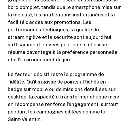
bord complet, tandis que le smartphone mise sur
la mobilité, les notifications instantanées et la
facilité d’accès aux promotions. Les
performances techniques, la qualité du
streaming live et la sécurité sont aujourd’hui
suffisamment élevées pour que le choix se
résume davantage à la préférence personnelle
et à l’environnement de jeu.
Le facteur décisif reste le programme de
fidélité. Qu’il s’agisse de points affichés en
badge sur mobile ou de missions détaillées sur
desktop, la capacité à transformer chaque mise
en récompense renforce l’engagement, surtout
pendant les campagnes ciblées comme la
Saint‑Valentin.