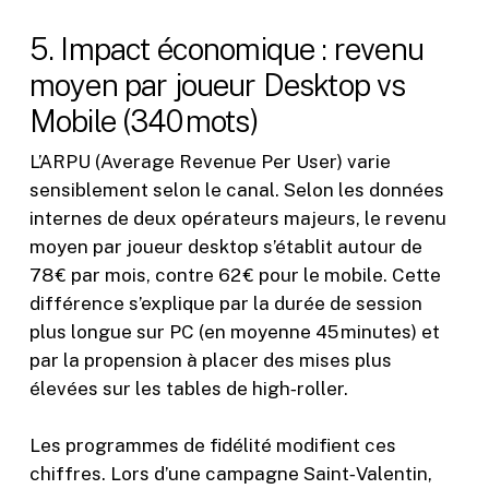
5. Impact économique : revenu
moyen par joueur Desktop vs
Mobile (340 mots)
L’ARPU (Average Revenue Per User) varie
sensiblement selon le canal. Selon les données
internes de deux opérateurs majeurs, le revenu
moyen par joueur desktop s’établit autour de
78 € par mois, contre 62 € pour le mobile. Cette
différence s’explique par la durée de session
plus longue sur PC (en moyenne 45 minutes) et
par la propension à placer des mises plus
élevées sur les tables de high‑roller.
Les programmes de fidélité modifient ces
chiffres. Lors d’une campagne Saint‑Valentin,