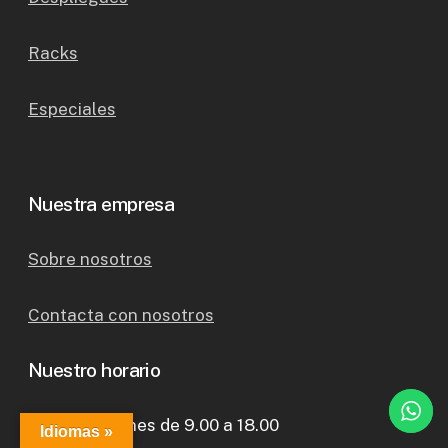
Racks
Especiales
Nuestra empresa
Sobre nosotros
Contacta con nosotros
Nuestro horario
Lunes a Viernes de 9.00 a 18.00
Idiomas »