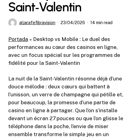
Saint‑Valentin
aljarafefibravision
23/04/2026
14 min read
Portada
»
Desktop vs Mobile : Le duel des
performances au cœur des casinos en ligne,
avec un focus spécial sur les programmes de
fidélité pour la Saint‑Valentin
La nuit de la Saint‑Valentin résonne déjà d’une
douce mélodie : deux cœurs qui battent à
l’unisson, un verre de champagne qui pétille et,
pour beaucoup, la promesse d’une partie de
casino en ligne à partager. Que l’on s’installe
devant un écran 27 pouces ou que l’on glisse le
téléphone dans la poche, l’envie de miser
ensemble transforme le simple jeu en un