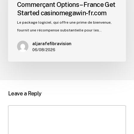
Commerçant Options – France Get
Souple
Started casinomegawin-fr.com
Commerçant
Options
Le package logiciel, qui offre une prime de bienvenue,
–
fournit une récompense substantielle pour les…
France
aljarafefibravision
Get
06/08/2026
Started
casinomegawin-
fr.com
Leave a Reply