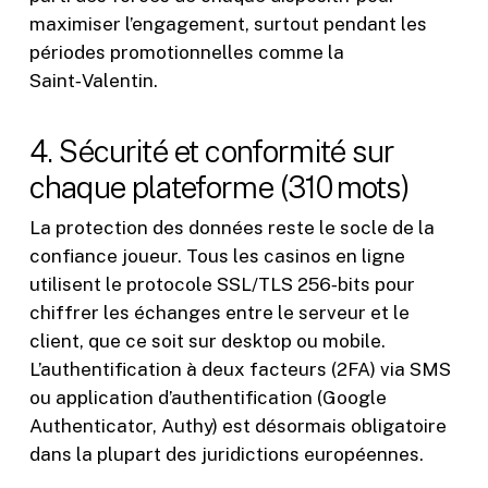
maximiser l’engagement, surtout pendant les
périodes promotionnelles comme la
Saint‑Valentin.
4. Sécurité et conformité sur
chaque plateforme (310 mots)
La protection des données reste le socle de la
confiance joueur. Tous les casinos en ligne
utilisent le protocole SSL/TLS 256‑bits pour
chiffrer les échanges entre le serveur et le
client, que ce soit sur desktop ou mobile.
L’authentification à deux facteurs (2FA) via SMS
ou application d’authentification (Google
Authenticator, Authy) est désormais obligatoire
dans la plupart des juridictions européennes.