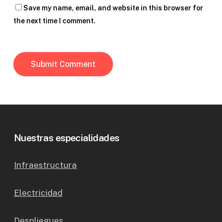
Save my name, email, and website in this browser for
the next time I comment.
Nuestras especialidades
Infraestructura
Electricidad
Despliegues