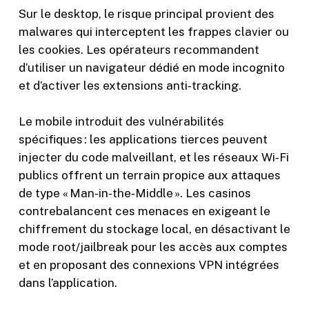
Sur le desktop, le risque principal provient des
malwares qui interceptent les frappes clavier ou
les cookies. Les opérateurs recommandent
d’utiliser un navigateur dédié en mode incognito
et d’activer les extensions anti‑tracking.
Le mobile introduit des vulnérabilités
spécifiques : les applications tierces peuvent
injecter du code malveillant, et les réseaux Wi‑Fi
publics offrent un terrain propice aux attaques
de type « Man‑in‑the‑Middle ». Les casinos
contrebalancent ces menaces en exigeant le
chiffrement du stockage local, en désactivant le
mode root/jailbreak pour les accès aux comptes
et en proposant des connexions VPN intégrées
dans l’application.