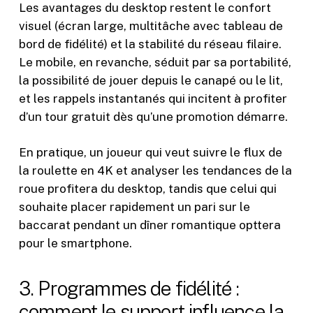
Les avantages du desktop restent le confort
visuel (écran large, multitâche avec tableau de
bord de fidélité) et la stabilité du réseau filaire.
Le mobile, en revanche, séduit par sa portabilité,
la possibilité de jouer depuis le canapé ou le lit,
et les rappels instantanés qui incitent à profiter
d’un tour gratuit dès qu’une promotion démarre.
En pratique, un joueur qui veut suivre le flux de
la roulette en 4K et analyser les tendances de la
roue profitera du desktop, tandis que celui qui
souhaite placer rapidement un pari sur le
baccarat pendant un dîner romantique opttera
pour le smartphone.
3. Programmes de fidélité :
comment le support influence la