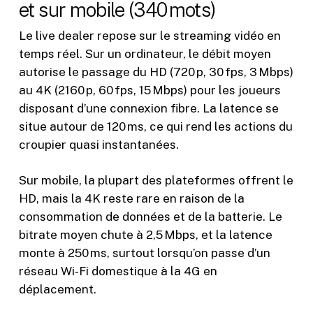
et sur mobile (340 mots)
Le live dealer repose sur le streaming vidéo en
temps réel. Sur un ordinateur, le débit moyen
autorise le passage du HD (720 p, 30 fps, 3 Mbps)
au 4K (2160 p, 60 fps, 15 Mbps) pour les joueurs
disposant d’une connexion fibre. La latence se
situe autour de 120 ms, ce qui rend les actions du
croupier quasi instantanées.
Sur mobile, la plupart des plateformes offrent le
HD, mais la 4K reste rare en raison de la
consommation de données et de la batterie. Le
bitrate moyen chute à 2,5 Mbps, et la latence
monte à 250 ms, surtout lorsqu’on passe d’un
réseau Wi‑Fi domestique à la 4G en
déplacement.