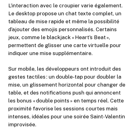
L’interaction avec le croupier varie également.
Le desktop propose un chat texte complet, un
tableau de mise rapide et même la possibilité
d’ajouter des emojis personnalisés. Certains
jeux, comme le blackjack « Heart’s Beat »,
permettent de glisser une carte virtuelle pour
indiquer une mise supplémentaire.
Sur mobile, les développeurs ont introduit des
gestes tactiles : un double‑tap pour doubler la
mise, un glissement horizontal pour changer de
table, et des notifications push qui annoncent
les bonus « double points » en temps réel. Cette
proximité favorise les sessions courtes mais
intenses, idéales pour une soirée Saint‑Valentin
improvisée.