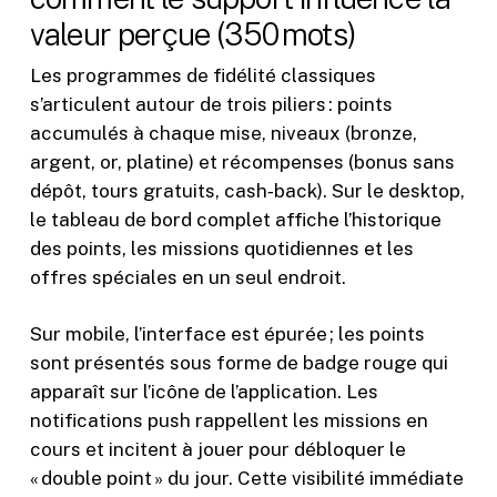
valeur perçue (350 mots)
Les programmes de fidélité classiques
s’articulent autour de trois piliers : points
accumulés à chaque mise, niveaux (bronze,
argent, or, platine) et récompenses (bonus sans
dépôt, tours gratuits, cash‑back). Sur le desktop,
le tableau de bord complet affiche l’historique
des points, les missions quotidiennes et les
offres spéciales en un seul endroit.
Sur mobile, l’interface est épurée ; les points
sont présentés sous forme de badge rouge qui
apparaît sur l’icône de l’application. Les
notifications push rappellent les missions en
cours et incitent à jouer pour débloquer le
« double point » du jour. Cette visibilité immédiate