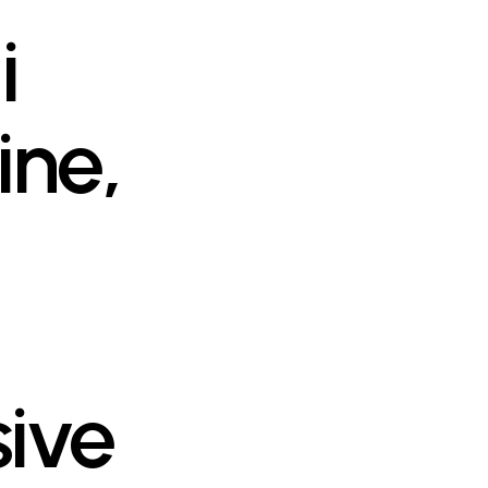
i
ine,
sive