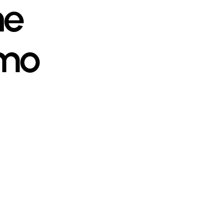
he
rmo