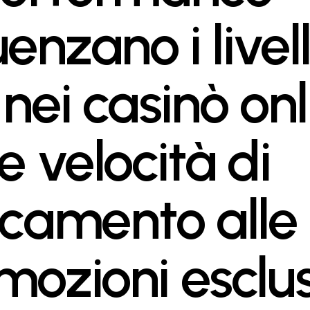
uenzano i livell
nei casinò onl
e velocità di
icamento alle
mozioni esclu