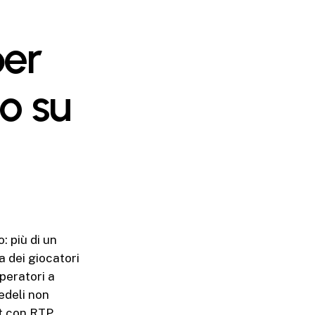
per
no su
: più di un
 dei giocatori
peratori a
fedeli non
ot con RTP