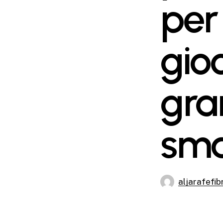
per 
gio
gra
sma
aljarafefib