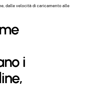
e, dalle velocità di caricamento alle
ome
no i
line,