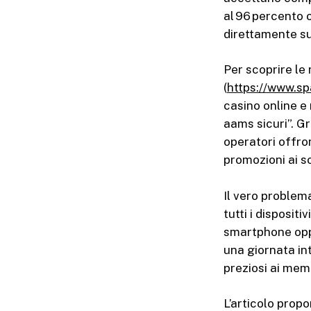
al 96 percento o
direttamente su
Per scoprire le 
(
https://www.spa
casino online e
aams sicuri”. Gr
operatori offro
promozioni ai so
Il vero problem
tutti i dispositi
smartphone opp
una giornata in
preziosi ai mem
L’articolo prop