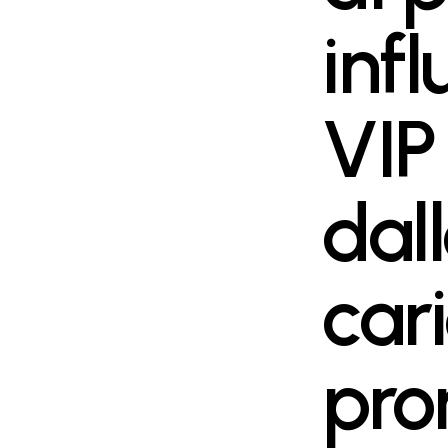
infl
VIP 
dall
car
pro