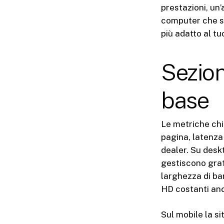
prestazioni, un’
computer che su 
più adatto al tu
Sezion
base
Le metriche chi
pagina, latenza 
dealer. Su desk
gestiscono graf
larghezza di ba
HD costanti anc
Sul mobile la s