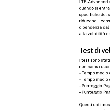
LTE‑Advanced a 
quando si entra
specifiche del
riducono il con
dipendenza dal 
alta volatilità
Test di ve
I test sono stat
non aams recensi
– Tempo medio d
– Tempo medio di
– Punteggio Pa
– Punteggio Pa
Questi dati most